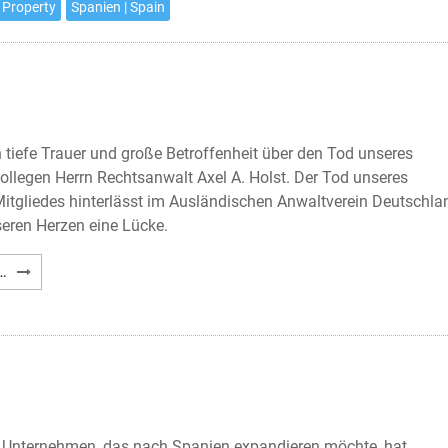
spanischen
 Property
Spanien | Spain
Kapitalgesellschaft
 tiefe Trauer und große Betroffenheit über den Tod unseres
ollegen Herrn Rechtsanwalt Axel A. Holst. Der Tod unseres
Mitgliedes hinterlässt im Ausländischen Anwaltverein Deutschla
seren Herzen eine Lücke.
Nachruf
…
Axel
A.
Holst
 Unternehmen, das nach Spanien expandieren möchte, hat