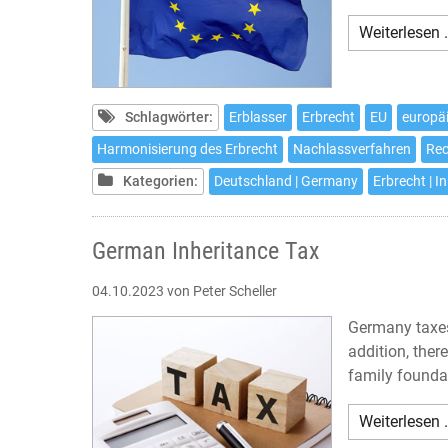
Weiterlesen 
Schlagwörter:
Erblasser
Erbrecht
EU
europä
Harmonisierung des Erbrecht
Nachlassverfahren
Rec
Kategorien:
Deutschland | Germany
Erbrecht | I
German Inheritance Tax
04.10.2023
von Peter Scheller
Germany taxes 
addition, ther
family foundat
Weiterlesen 