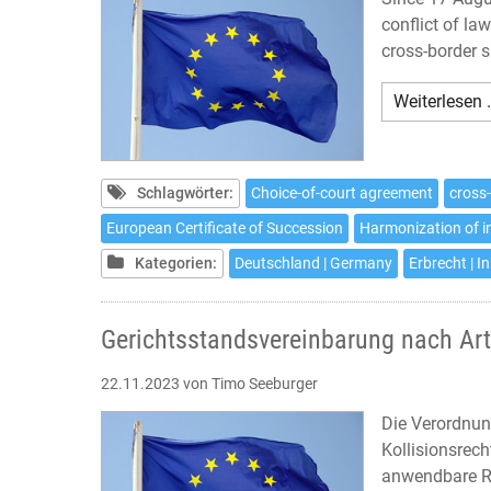
conflict of la
cross-border 
Weiterlesen 
Schlagwörter:
Choice-of-court agreement
cross
European Certificate of Succession
Harmonization of i
Kategorien:
Deutschland | Germany
Erbrecht | I
Gerichtsstandsvereinbarung nach Art
22.11.2023
von Timo Seeburger
Die Verordnun
Kollisionsrech
anwendbare Re