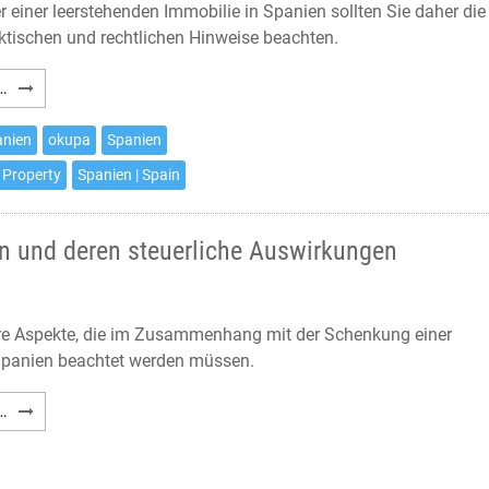
 einer leerstehenden Immobilie in Spanien sollten Sie daher die
ktischen und rechtlichen Hinweise beachten.
Haus-
…
und
Wohnungsbesetzungen
anien
okupa
Spanien
in
 Property
Spanien | Spain
Spanien
–
Was
n und deren steuerliche Auswirkungen
tun?
re Aspekte, die im Zusammenhang mit der Schenkung einer
Spanien beachtet werden müssen.
Schenkung
…
einer
Immobilie
in