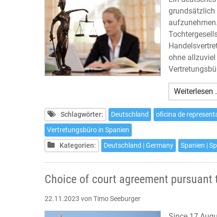
grundsätzlich 
aufzunehmen. 
Tochtergesell
Handelsvertre
ohne allzuvie
Vertretungsbür
Weiterlesen 
Schlagwörter:
Deutschland
oficina de represent
Vertretungsbüro in Spanien
Kategorien:
Deutschland | Germany
Spanien | S
Choice of court agreement pursuant 
22.11.2023
von Timo Seeburger
Since 17 Augu