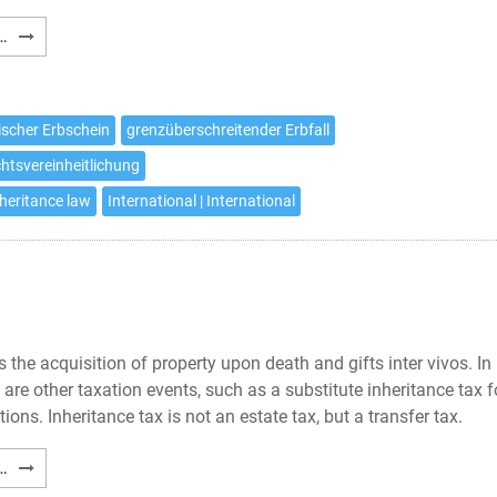
Gerichtsstandsvereinbarung
…
nach
Artikel
5
ischer Erbschein
grenzüberschreitender Erbfall
EUErbVO
htsvereinheitlichung
nheritance law
International | International
the acquisition of property upon death and gifts inter vivos. In
e are other taxation events, such as a substitute inheritance tax f
ions. Inheritance tax is not an estate tax, but a transfer tax.
German
…
Inheritance