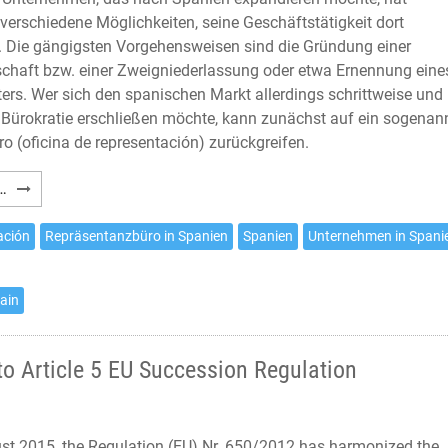
verschiedene Möglichkeiten, seine Geschäftstätigkeit dort
Die gängigsten Vorgehensweisen sind die Gründung einer
schaft bzw. einer Zweigniederlassung oder etwa Ernennung eine
ters. Wer sich den spanischen Markt allerdings schrittweise und
l Bürokratie erschließen möchte, kann zunächst auf ein sogenan
o (oficina de representación) zurückgreifen.
Das
…
Vertretungsbüro
in
ación
Repräsentanzbüro in Spanien
Spanien
Unternehmen in Spani
Spanien
pain
to Article 5 EU Succession Regulation
st 2015, the Regulation (EU) Nr. 650/2012 has harmonized the