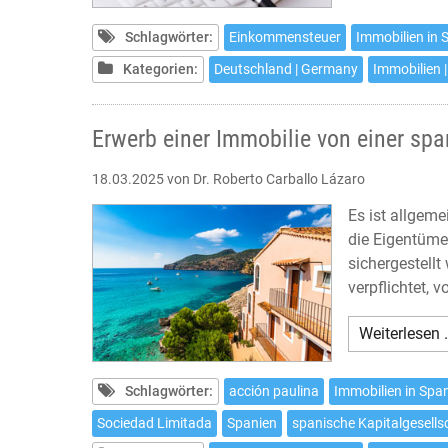
Schlagwörter:
Einkommensteuer
Immobilien in 
Kategorien:
Deutschland | Germany
Immobilien |
Erwerb einer Immobilie von einer spa
18.03.2025
von Dr. Roberto Carballo Lázaro
Es ist allgem
die Eigentüme
sichergestell
verpflichtet,
Weiterlesen 
Schlagwörter:
acción paulina
Immobilien in Spa
Sociedad Limitada
Spanien
spanische Kapitalgesells