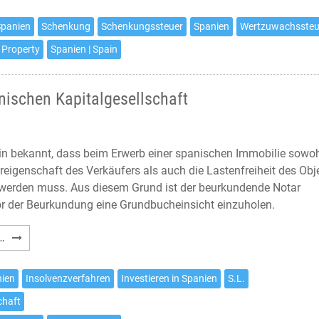
Spanien
Spanien
Schenkung
Schenkungssteuer
Spanien
Wertzuwachssteu
und
 Property
Spanien | Spain
deren
steuerliche
Auswirkungen
nischen Kapitalgesellschaft
ein bekannt, dass beim Erwerb einer spanischen Immobilie sowo
reigenschaft des Verkäufers als auch die Lastenfreiheit des Obj
t werden muss. Aus diesem Grund ist der beurkundende Notar
 vor der Beurkundung eine Grundbucheinsicht einzuholen.
Erwerb
…
einer
Immobilie
nien
Insolvenzverfahren
Investieren in Spanien
S.L.
von
chaft
einer