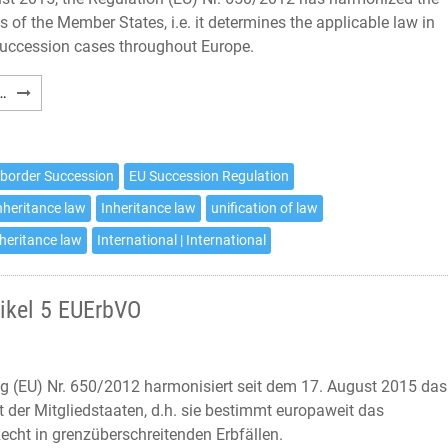
ws of the Member States, i.e. it determines the applicable law in
succession cases throughout Europe.
Choice
…
of
court
agreement
-border Succession
EU Succession Regulation
pursuant
nheritance law
Inheritance law
unification of law
to
Article
nheritance law
International | International
5
EU
ikel 5 EUErbVO
Succession
Regulation
g (EU) Nr. 650/2012 harmonisiert seit dem 17. August 2015 das
t der Mitgliedstaaten, d.h. sie bestimmt europaweit das
cht in grenzüberschreitenden Erbfällen.