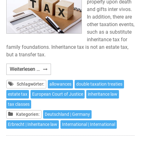
property upon death
and gifts inter vivos.
In addition, there are
other taxation events,
such as a substitute
inheritance tax for
family foundations. Inheritance tax is not an estate tax,
but a transfer tax.
German
Weiterlesen …
Inheritance
Tax
Schlagwörter:
allowances
double taxation treaties
estate tax
European Court of Justice
inheritance law
tax classes
Kategorien:
Deutschland | Germany
Erbrecht | Inheritance law
International | International