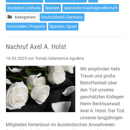
einer
Sociedad Limitada
Spanien
spanische Kapitalgesellschaft
spanischen
Kapitalgesellschaft
Kategorien:
Deutschland | Germany
Immobilien | Property
Spanien | Spain
Nachruf Axel A. Holst
18.03.2025
von Tomás Salamanca Aguilera
Wir empfinden tiefe
Trauer und große
Betroffenheit über
den Tod unseres
geschätzten Kollegen
Herrn Rechtsanwalt
Axel A. Holst. Der Tod
unseres langjährigen
Mitgliedes hinterlässt im Ausländischen Anwaltverein