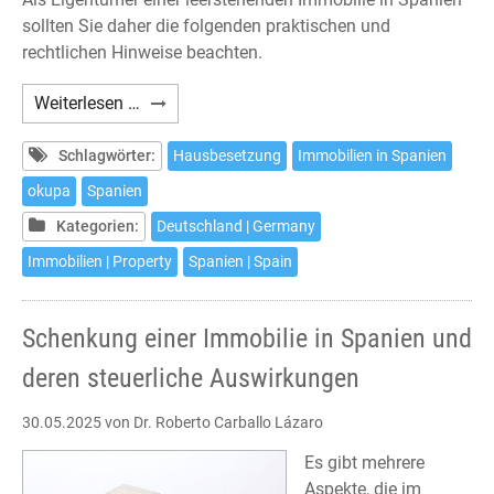
sollten Sie daher die folgenden praktischen und
rechtlichen Hinweise beachten.
Haus-
Weiterlesen …
und
Wohnungsbesetzungen
Schlagwörter:
Hausbesetzung
Immobilien in Spanien
in
okupa
Spanien
Spanien
Kategorien:
Deutschland | Germany
–
Was
Immobilien | Property
Spanien | Spain
tun?
Schenkung einer Immobilie in Spanien und
deren steuerliche Auswirkungen
30.05.2025
von Dr. Roberto Carballo Lázaro
Es gibt mehrere
Aspekte, die im