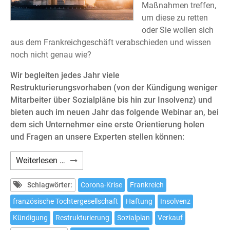
Maßnahmen treffen,
um diese zu retten
oder Sie wollen sich
aus dem Frankreichgeschäft verabschieden und wissen
noch nicht genau wie?
Wir begleiten jedes Jahr viele
Restrukturierungsvorhaben (von der Kündigung weniger
Mitarbeiter über Sozialpläne bis hin zur Insolvenz) und
bieten auch im neuen Jahr das folgende Webinar an, bei
dem sich Unternehmer eine erste Orientierung holen
und Fragen an unsere Experten stellen können:
Webinar:
Weiterlesen …
Die
französische
Schlagwörter:
Corona-Krise
Frankreich
Tochtergesellschaft
französische Tochtergesellschaft
Haftung
Insolvenz
in
Kündigung
Restrukturierung
Sozialplan
Verkauf
der