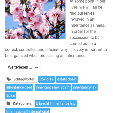
At some point in our
lives, we will all be
find ourselves
involved in an
inheritance as heirs.
In order for the
succession to be
carried out in a
correct, controlled and efficient way, it is very important to
be organized when processing an inheritance.
Procedures
Weiterlesen …
to
inherit
Schlagwörter:
Covid-19
estate Spain
in
inheritance deed
Inheritance law Spain
inheritance tax
Spain
Spain
Kategorien:
Erbrecht | Inheritance law
International | International