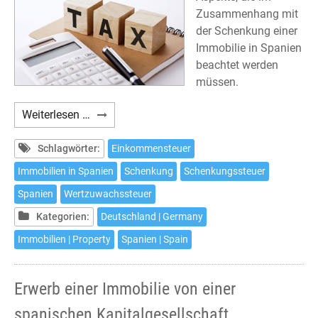
Zusammenhang mit
der Schenkung einer
Immobilie in Spanien
beachtet werden
müssen.
Schenkung
Weiterlesen …
einer
Immobilie
Schlagwörter:
Einkommensteuer
in
Immobilien in Spanien
Schenkung
Schenkungssteuer
Spanien
Spanien
Wertzuwachssteuer
und
deren
Kategorien:
Deutschland | Germany
steuerliche
Immobilien | Property
Spanien | Spain
Auswirkungen
Erwerb einer Immobilie von einer
spanischen Kapitalgesellschaft