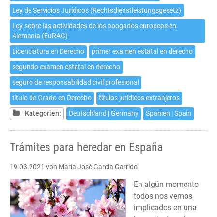
Ley de Servicios Jurídicos (Rechtsdienstleistungsgesetz)
Ley sobre las actividades de los abogados europeos en
Alemania (EuRAG)
Licenciatura en Derecho
primer examen estatal en derecho
segundo examen estatal en derecho
seguro de responsabilidad civil profesional
título de Grado en Derecho
títulos jurídicos extranjeros
Kategorien:
Deutschland | Germany
Spanien | Spain
Trámites para heredar en España
19.03.2021
von María José García Garrido
En algún momento
todos nos vemos
implicados en una