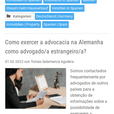
Immobilien in Spanien
Investieren in Spanien
Spanien
–
Steuern beim Hausverkauf
Vererben in Spanien
Neunte
Auflage
Kategorien:
Deutschland | Germany
Immobilien | Property
Spanien | Spain
Como exercer a advocacia na Alemanha
como advogado/a estrangeiro/a?
01.02.2022
von Tomás Salamanca Aguilera
Somos contactados
frequentemente por
advogados de outros
países para a
obtenção de
informações sobre a
possibilidade de
exercerem a