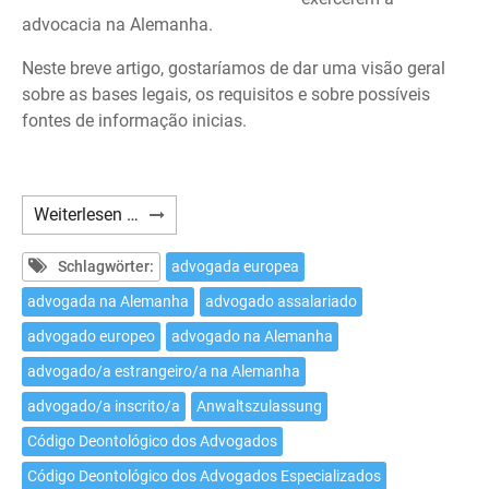
advocacia na Alemanha.
Neste breve artigo, gostaríamos de dar uma visão geral
sobre as bases legais, os requisitos e sobre possíveis
fontes de informação inicias.
Como
Weiterlesen …
exercer
a
Schlagwörter:
advogada europea
advocacia
advogada na Alemanha
advogado assalariado
na
advogado europeo
advogado na Alemanha
Alemanha
como
advogado/a estrangeiro/a na Alemanha
advogado/a
advogado/a inscrito/a
Anwaltszulassung
estrangeiro/a?
Código Deontológico dos Advogados
Código Deontológico dos Advogados Especializados