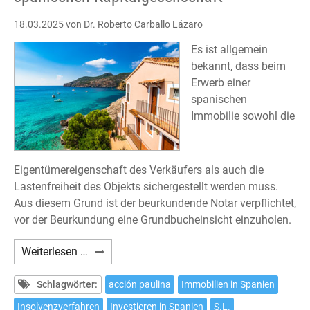
18.03.2025
von Dr. Roberto Carballo Lázaro
Es ist allgemein
bekannt, dass beim
Erwerb einer
spanischen
Immobilie sowohl die
Eigentümereigenschaft des Verkäufers als auch die
Lastenfreiheit des Objekts sichergestellt werden muss.
Aus diesem Grund ist der beurkundende Notar verpflichtet,
vor der Beurkundung eine Grundbucheinsicht einzuholen.
Erwerb
Weiterlesen …
einer
Immobilie
Schlagwörter:
acción paulina
Immobilien in Spanien
von
Insolvenzverfahren
Investieren in Spanien
S.L.