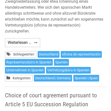
Zweigniederlassung oder etwa Ernennung eines
Handelsvertreters. Wer sich den spanischen Markt
allerdings schrittweise und ohne allzuviel Bürokratie
erschließen möchte, kann zunächst auf ein sogenanntes
Vertretungsbüro (oficina de representación)
zurückgreifen.
Das
Weiterlesen …
Vertretungsbüro
in
Schlagwörter:
Deutschland
oficina de representación
Spanien
Repräsentanzbüro in Spanien
Spanien
Unternehmen in Spanien
Vertretungsbüro in Spanien
Kategorien:
Deutschland | Germany
Spanien | Spain
Choice of court agreement pursuant to
Article 5 EU Succession Regulation