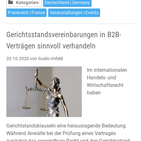
Krise
Kategorien:
Deutschland | Germany
Frankreich | France
Veranstaltungen | Events
Gerichtsstandsvereinbarungen in B2B-
Verträgen sinnvoll verhandeln
20.10.2020
von Guido Imfeld
Im internationalen
Handels- und
Wirtschaftsrecht
haben
Gerichtstandsklauseln eine herausragende Bedeutung.
Während Anwälte bei der Prüfung eines Vertrages
zunächst das anwendbare Recht und den Gerichtsstand