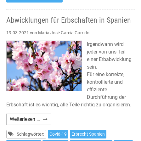
Abwicklungen für Erbschaften in Spanien
19.03.2021
von María José García Garrido
Irgendwann wird
jeder von uns Teil
einer Erbabwicklung
sein.
Für eine korrekte,
kontrollierte und
effiziente
Durchführung der
Erbschaft ist es wichtig, alle Teile richtig zu organisieren.
Abwicklungen
Weiterlesen …
für
Erbschaften
Schlagwörter:
Covid-19
Erbrecht Spanien