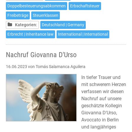
Doppelbesteuerungsabkommen
Erbschaftsteuer
Freibeträge
Steuerklassen
Kategorien:
Deutschland | Germany
Erbrecht | Inheritance law
International | International
Nachruf Giovanna D'Urso
16.06.2023
von Tomás Salamanca Aguilera
In tiefer Trauer und
mit schwerem Herzen
verfassen wir diesen
Nachruf auf unsere
geschätzte Kollegin
Giovanna D'Urso,
Avoccato in Berlin
und langjähriges