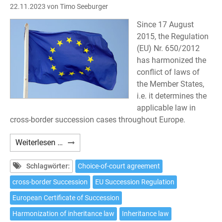
22.11.2023
von Timo Seeburger
Since 17 August
2015, the Regulation
(EU) Nr. 650/2012
has harmonized the
conflict of laws of
the Member States,
i.e. it determines the
applicable law in
cross-border succession cases throughout Europe.
Choice
Weiterlesen …
of
court
Schlagwörter:
Choice-of-court agreement
agreement
cross-border Succession
EU Succession Regulation
pursuant
European Certificate of Succession
to
Article
Harmonization of inheritance law
Inheritance law