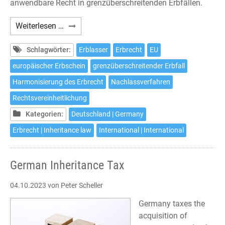
anwendbare Recht in grenzüberschreitenden Erbfällen.
Gerichtsstandsvereinbarung
Weiterlesen …
nach
Artikel
Schlagwörter:
Erblasser
Erbrecht
EU
5
europäischer Erbschein
grenzüberschreitender Erbfall
EUErbVO
Harmonisierung des Erbrecht
Nachlassverfahren
Rechtsvereinheitlichung
Kategorien:
Deutschland | Germany
Erbrecht | Inheritance law
International | International
German Inheritance Tax
04.10.2023
von Peter Scheller
Germany taxes the
acquisition of