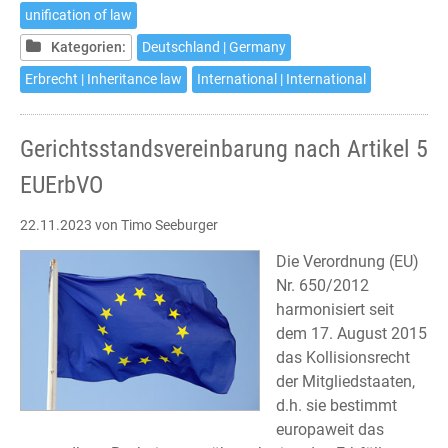
5
unification of law
EU
Kategorien:
Deutschland | Germany
Succession
Regulation
Erbrecht | Inheritance law
International | International
Gerichtsstandsvereinbarung nach Artikel 5
EUErbVO
22.11.2023
von Timo Seeburger
Die Verordnung (EU)
Nr. 650/2012
harmonisiert seit
dem 17. August 2015
das Kollisionsrecht
der Mitgliedstaaten,
d.h. sie bestimmt
europaweit das