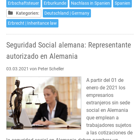
in
Erbschaftsteuer
Erburkunde
Nachlass in Spanien
Spanien
Spanien
Kategorien:
Deutschland | Germany
Erbrecht | Inheritance law
Seguridad Social alemana: Representante
autorizado en Alemania
03.03.2021
von Peter Scheller
A partir del 01 de
enero de 2021 los
empresarios
extranjeros sin sede
social en Alemania
que emplean a
trabajadores sujetos
a las cotizaciones de