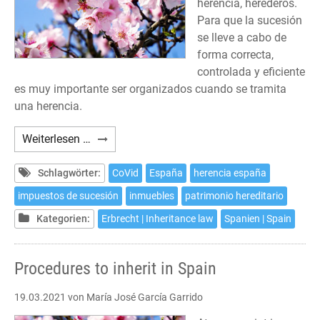
herencia, herederos.
Para que la sucesión
se lleve a cabo de
forma correcta,
controlada y eficiente
es muy importante ser organizados cuando se tramita
una herencia.
Trámites
Weiterlesen …
para
heredar
Schlagwörter:
CoVid
España
herencia españa
en
impuestos de sucesión
inmuebles
patrimonio hereditario
España
Kategorien:
Erbrecht | Inheritance law
Spanien | Spain
Procedures to inherit in Spain
19.03.2021
von María José García Garrido