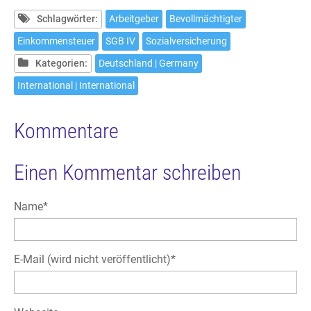
Schlagwörter:
Arbeitgeber
Bevollmächtigter
Einkommensteuer
SGB IV
Sozialversicherung
Kategorien:
Deutschland | Germany
International | International
Kommentare
Einen Kommentar schreiben
Pflichtfeld
Name
*
Pflichtfeld
E-Mail (wird nicht veröffentlicht)
*