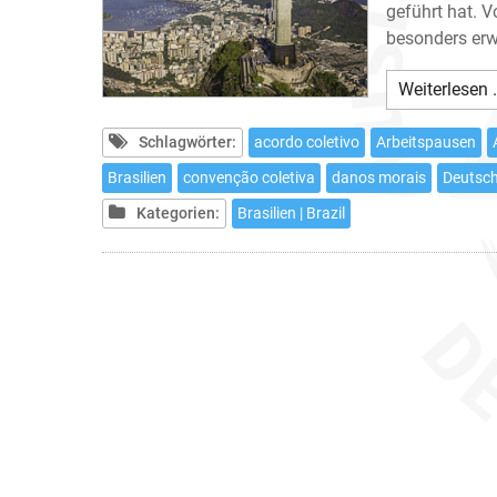
geführt hat. 
besonders er
Weiterlesen 
Schlagwörter:
acordo coletivo
Arbeitspausen
Brasilien
convenção coletiva
danos morais
Deutsc
Kategorien:
Brasilien | Brazil