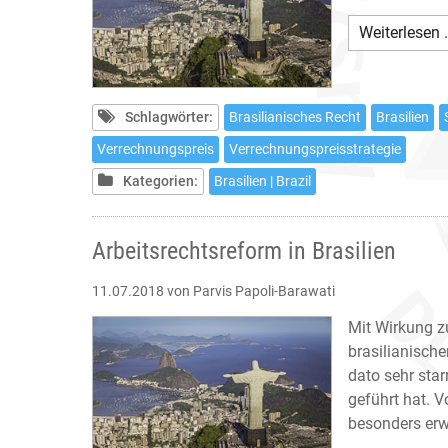
Weiterlesen 
Schlagwörter:
Brasilianisches Recht
Brasilien
Verrechnungspreis
Verrechnungspreisstrategie
Kategorien:
Brasilien | Brazil
Arbeitsrechtsreform in Brasilien
11.07.2018
von Parvis Papoli-Barawati
Mit Wirkung 
brasilianischen
dato sehr star
geführt hat. 
besonders er