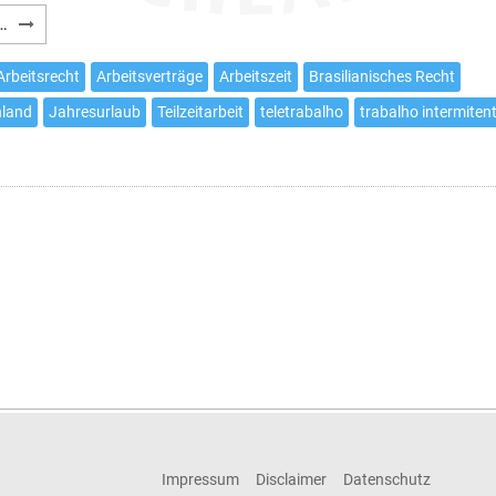
Arbeitsrechtsreform
…
in
Brasilien
Arbeitsrecht
Arbeitsverträge
Arbeitszeit
Brasilianisches Recht
hland
Jahresurlaub
Teilzeitarbeit
teletrabalho
trabalho intermiten
Impressum
Disclaimer
Datenschutz