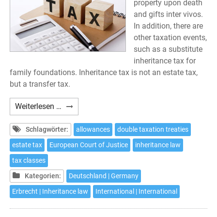
property upon death
and gifts inter vivos.
In addition, there are
other taxation events,
such as a substitute
inheritance tax for
family foundations. Inheritance tax is not an estate tax,
but a transfer tax.
German
Weiterlesen …
Inheritance
Tax
Schlagwörter:
allowances
double taxation treaties
estate tax
European Court of Justice
inheritance law
tax classes
Kategorien:
Deutschland | Germany
Erbrecht | Inheritance law
International | International