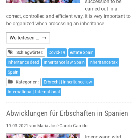
succession to be
carried out in a
correct, controlled and efficient way, it is very important to
be organized when processing an inheritance.
Procedures
Weiterlesen …
to
inherit
Schlagwörter:
Covid-19
estate Spain
in
inheritance deed
Inheritance law Spain
inheritance tax
Spain
Spain
Kategorien:
Erbrecht | Inheritance law
International | International
Abwicklungen für Erbschaften in Spanien
19.03.2021
von María José García Garrido
Irgendwann wird