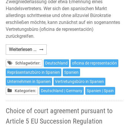
Zweigniederlassung oder etwa Ernennung eines
Handelsvertreters. Wer sich den spanischen Markt
allerdings schrittweise und ohne allzuviel Bürokratie
erschließen möchte, kann zunächst auf ein sogenanntes
Vertretungsbüro (oficina de representación)
zurückgreifen.
Das
Weiterlesen …
Vertretungsbüro
in
Schlagwörter:
Deutschland
oficina de representación
Spanien
Repräsentanzbüro in Spanien
Spanien
Unternehmen in Spanien
Vertretungsbüro in Spanien
Kategorien:
Deutschland | Germany
Spanien | Spain
Choice of court agreement pursuant to
Article 5 EU Succession Regulation