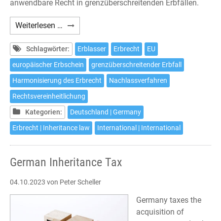
anwendbare Recht in grenzüberschreitenden Erbfällen.
Gerichtsstandsvereinbarung
Weiterlesen …
nach
Artikel
Schlagwörter:
Erblasser
Erbrecht
EU
5
europäischer Erbschein
grenzüberschreitender Erbfall
EUErbVO
Harmonisierung des Erbrecht
Nachlassverfahren
Rechtsvereinheitlichung
Kategorien:
Deutschland | Germany
Erbrecht | Inheritance law
International | International
German Inheritance Tax
04.10.2023
von Peter Scheller
Germany taxes the
acquisition of