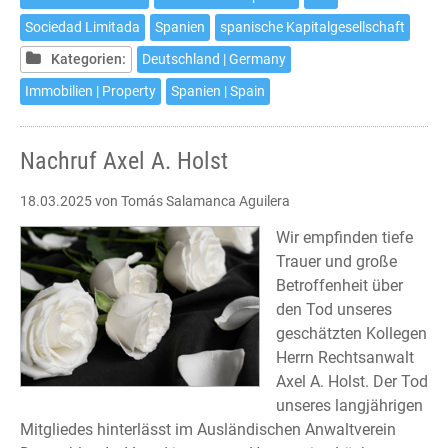
einer
Sociedad Limitada
Spanien
spanische Kapitalgesellschaft
spanischen
Kapitalgesellschaft
Kategorien:
Deutschland | Germany
Immobilien | Property
Spanien | Spain
Nachruf Axel A. Holst
18.03.2025
von Tomás Salamanca Aguilera
Wir empfinden tiefe
Trauer und große
Betroffenheit über
den Tod unseres
geschätzten Kollegen
Herrn Rechtsanwalt
Axel A. Holst. Der Tod
unseres langjährigen
Mitgliedes hinterlässt im Ausländischen Anwaltverein