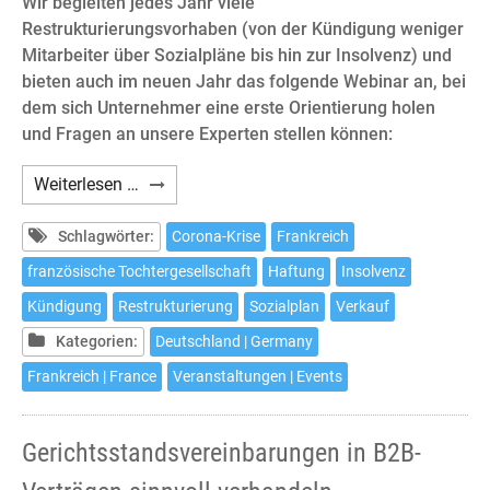
Wir begleiten jedes Jahr viele
Restrukturierungsvorhaben (von der Kündigung weniger
Mitarbeiter über Sozialpläne bis hin zur Insolvenz) und
bieten auch im neuen Jahr das folgende Webinar an, bei
dem sich Unternehmer eine erste Orientierung holen
und Fragen an unsere Experten stellen können:
Webinar:
Weiterlesen …
Die
französische
Schlagwörter:
Corona-Krise
Frankreich
Tochtergesellschaft
französische Tochtergesellschaft
Haftung
Insolvenz
in
Kündigung
Restrukturierung
Sozialplan
Verkauf
der
Krise
Kategorien:
Deutschland | Germany
Frankreich | France
Veranstaltungen | Events
Gerichtsstandsvereinbarungen in B2B-