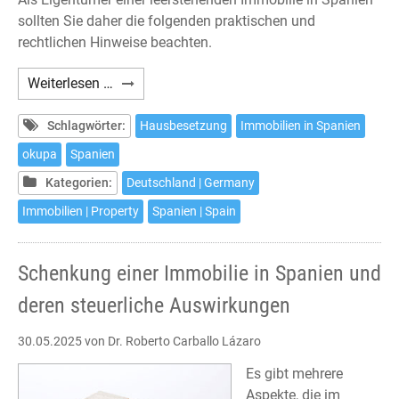
sollten Sie daher die folgenden praktischen und
rechtlichen Hinweise beachten.
Haus-
Weiterlesen …
und
Wohnungsbesetzungen
Schlagwörter:
Hausbesetzung
Immobilien in Spanien
in
okupa
Spanien
Spanien
Kategorien:
Deutschland | Germany
–
Was
Immobilien | Property
Spanien | Spain
tun?
Schenkung einer Immobilie in Spanien und
deren steuerliche Auswirkungen
30.05.2025
von Dr. Roberto Carballo Lázaro
Es gibt mehrere
Aspekte, die im