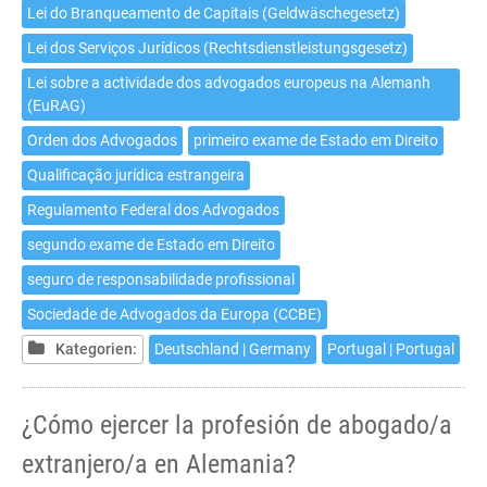
Lei do Branqueamento de Capitais (Geldwäschegesetz)
Lei dos Serviços Jurídicos (Rechtsdienstleistungsgesetz)
Lei sobre a actividade dos advogados europeus na Alemanh
(EuRAG)
Orden dos Advogados
primeiro exame de Estado em Direito
Qualificação jurídica estrangeira
Regulamento Federal dos Advogados
segundo exame de Estado em Direito
seguro de responsabilidade profissional
Sociedade de Advogados da Europa (CCBE)
Kategorien:
Deutschland | Germany
Portugal | Portugal
¿Cómo ejercer la profesión de abogado/a
extranjero/a en Alemania?