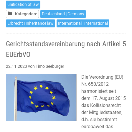
5
unification of law
EU
Kategorien:
Deutschland | Germany
Succession
Regulation
Erbrecht | Inheritance law
International | International
Gerichtsstandsvereinbarung nach Artikel 5
EUErbVO
22.11.2023
von Timo Seeburger
Die Verordnung (EU)
Nr. 650/2012
harmonisiert seit
dem 17. August 2015
das Kollisionsrecht
der Mitgliedstaaten,
d.h. sie bestimmt
europaweit das