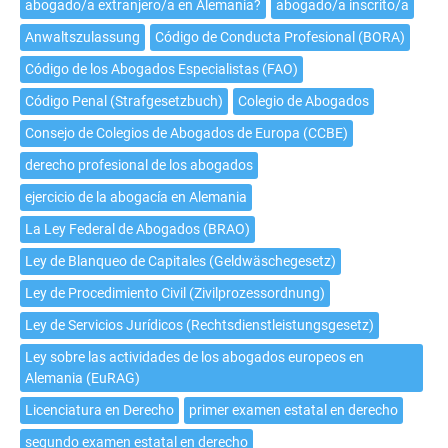
extranjero/a
abogado/a extranjero/a en Alemania?
abogado/a inscrito/a
en
Anwaltszulassung
Código de Conducta Profesional (BORA)
Alemania?
Código de los Abogados Especialistas (FAO)
Código Penal (Strafgesetzbuch)
Colegio de Abogados
Consejo de Colegios de Abogados de Europa (CCBE)
derecho profesional de los abogados
ejercicio de la abogacía en Alemania
La Ley Federal de Abogados (BRAO)
Ley de Blanqueo de Capitales (Geldwäschegesetz)
Ley de Procedimiento Civil (Zivilprozessordnung)
Ley de Servicios Jurídicos (Rechtsdienstleistungsgesetz)
Ley sobre las actividades de los abogados europeos en
Alemania (EuRAG)
Licenciatura en Derecho
primer examen estatal en derecho
segundo examen estatal en derecho