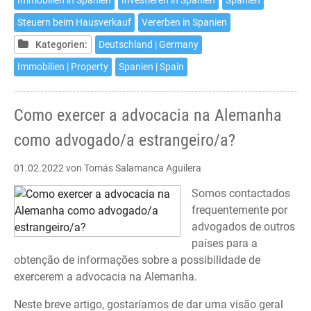
Immobilien in Spanien
Investieren in Spanien
Spanien
–
Steuern beim Hausverkauf
Vererben in Spanien
Neunte
Auflage
Kategorien:
Deutschland | Germany
Immobilien | Property
Spanien | Spain
Como exercer a advocacia na Alemanha
como advogado/a estrangeiro/a?
01.02.2022
von Tomás Salamanca Aguilera
Somos contactados
frequentemente por
advogados de outros
países para a
obtenção de informações sobre a possibilidade de
exercerem a advocacia na Alemanha.
Neste breve artigo, gostaríamos de dar uma visão geral