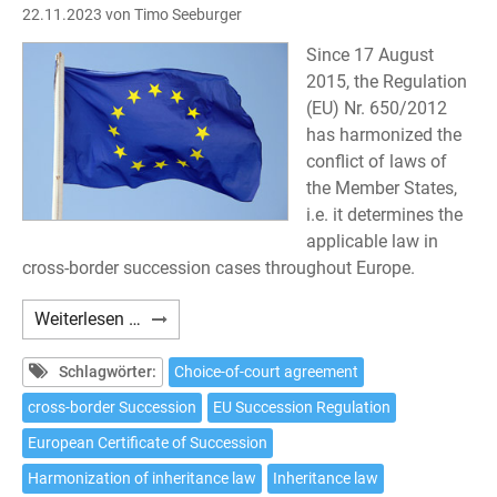
22.11.2023
von Timo Seeburger
Since 17 August
2015, the Regulation
(EU) Nr. 650/2012
has harmonized the
conflict of laws of
the Member States,
i.e. it determines the
applicable law in
cross-border succession cases throughout Europe.
Choice
Weiterlesen …
of
court
Schlagwörter:
Choice-of-court agreement
agreement
cross-border Succession
EU Succession Regulation
pursuant
European Certificate of Succession
to
Article
Harmonization of inheritance law
Inheritance law