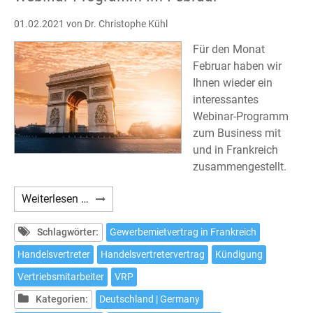
01.02.2021
von Dr. Christophe Kühl
Für den Monat
Februar haben wir
Ihnen wieder ein
interessantes
Webinar-Programm
zum Business mit
und in Frankreich
zusammengestellt.
Webinar-
Weiterlesen …
Programm
im
Schlagwörter:
Gewerbemietvertrag in Frankreich
Februar
Handelsvertreter
Handelsvertretervertrag
Kündigung
Vertriebsmitarbeiter
VRP
Kategorien:
Deutschland | Germany