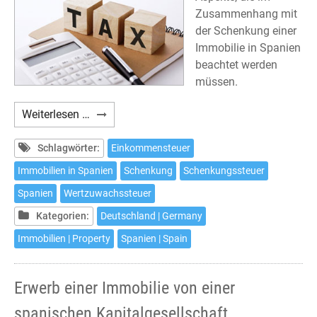
Zusammenhang mit
der Schenkung einer
Immobilie in Spanien
beachtet werden
müssen.
Schenkung
Weiterlesen …
einer
Immobilie
Schlagwörter:
Einkommensteuer
in
Immobilien in Spanien
Schenkung
Schenkungssteuer
Spanien
Spanien
Wertzuwachssteuer
und
deren
Kategorien:
Deutschland | Germany
steuerliche
Immobilien | Property
Spanien | Spain
Auswirkungen
Erwerb einer Immobilie von einer
spanischen Kapitalgesellschaft