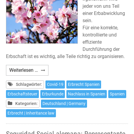
jeder von uns Teil
einer Erbabwicklung
sein.
Für eine korrekte,
kontrollierte und
effiziente
Durchführung der
Erbschaft ist es wichtig, alle Teile richtig zu organisieren.
Abwicklungen
Weiterlesen …
für
Erbschaften
Schlagwörter:
Covid-19
Erbrecht Spanien
in
Erbschaftsteuer
Erburkunde
Nachlass in Spanien
Spanien
Spanien
Kategorien:
Deutschland | Germany
Erbrecht | Inheritance law