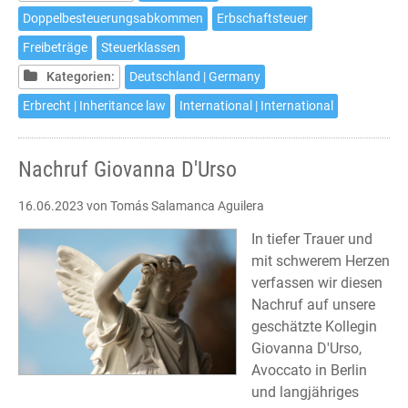
Doppelbesteuerungsabkommen
Erbschaftsteuer
Freibeträge
Steuerklassen
Kategorien:
Deutschland | Germany
Erbrecht | Inheritance law
International | International
Nachruf Giovanna D'Urso
16.06.2023
von Tomás Salamanca Aguilera
In tiefer Trauer und
mit schwerem Herzen
verfassen wir diesen
Nachruf auf unsere
geschätzte Kollegin
Giovanna D'Urso,
Avoccato in Berlin
und langjähriges