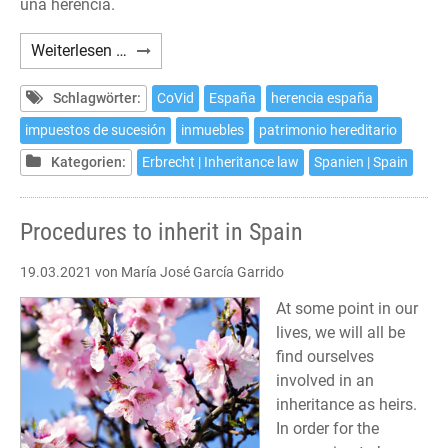
una herencia.
Trámites
Weiterlesen …
para
heredar
Schlagwörter:
CoVid
España
herencia españa
en
impuestos de sucesión
inmuebles
patrimonio hereditario
España
Kategorien:
Erbrecht | Inheritance law
Spanien | Spain
Procedures to inherit in Spain
19.03.2021
von María José García Garrido
At some point in our
lives, we will all be
find ourselves
involved in an
inheritance as heirs.
In order for the