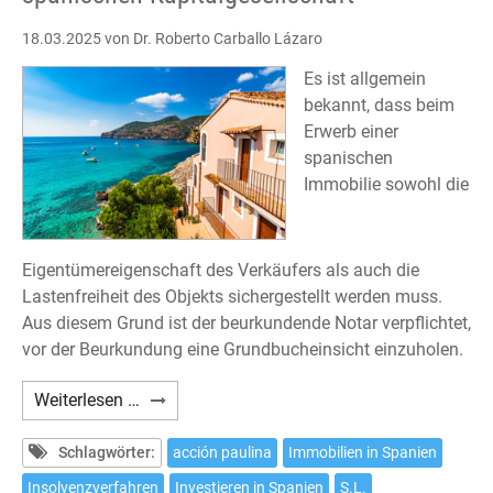
18.03.2025
von Dr. Roberto Carballo Lázaro
Es ist allgemein
bekannt, dass beim
Erwerb einer
spanischen
Immobilie sowohl die
Eigentümereigenschaft des Verkäufers als auch die
Lastenfreiheit des Objekts sichergestellt werden muss.
Aus diesem Grund ist der beurkundende Notar verpflichtet,
vor der Beurkundung eine Grundbucheinsicht einzuholen.
Erwerb
Weiterlesen …
einer
Immobilie
Schlagwörter:
acción paulina
Immobilien in Spanien
von
Insolvenzverfahren
Investieren in Spanien
S.L.