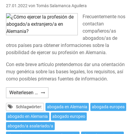
27.01.2022
von Tomás Salamanca Aguilera
Frecuentemente nos
contactan
compañeros/as
abogados/as de
otros países para obtener informaciones sobre la
posibilidad de ejercer su profesión en Alemania.
Con este breve artículo pretendemos dar una orientación
muy genérica sobre las bases legales, los requisitos, así
como posibles primeras fuentes de información.
¿Cómo
Weiterlesen …
ejercer
la
Schlagwörter:
abogada en Alemania
abogada europea
profesión
abogado en Alemania
abogado europeo
de
abogado/a asalariado/a
abogado/a