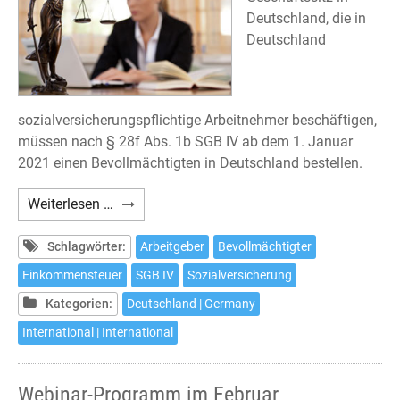
Deutschland, die in
Deutschland
sozialversicherungspflichtige Arbeitnehmer beschäftigen,
müssen nach § 28f Abs. 1b SGB IV ab dem 1. Januar
2021 einen Bevollmächtigten in Deutschland bestellen.
Deutsche
Weiterlesen …
Sozialversicherung:
Bevollmächtigter
Schlagwörter:
Arbeitgeber
Bevollmächtigter
in
Einkommensteuer
SGB IV
Sozialversicherung
Deutschland
Kategorien:
Deutschland | Germany
International | International
Webinar-Programm im Februar