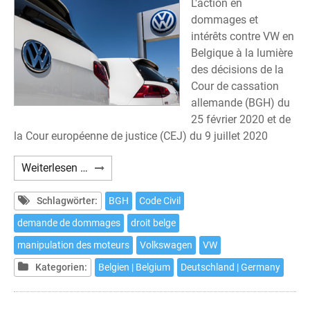
L'action en
dommages et
intérêts contre VW en
Belgique à la lumière
des décisions de la
Cour de cassation
allemande (BGH) du
25 février 2020 et de
la Cour européenne de justice (CEJ) du 9 juillet 2020
En
Weiterlesen …
Belgique,
une
Schlagwörter:
BGH
Code Civil
action
demande de dommages
droit belge
en
manipulation des moteurs
Volkswagen
VW
justice
contre
Kategorien:
Belgien | Belgium
Deutschland | Germany
Volkswagen
est