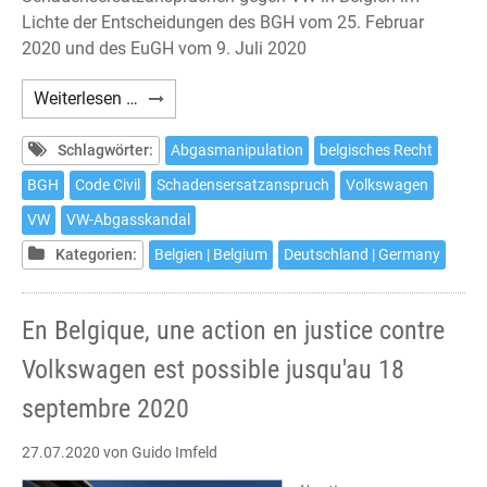
Lichte der Entscheidungen des BGH vom 25. Februar
2020 und des EuGH vom 9. Juli 2020
Klage
Weiterlesen …
gegen
Volkswagen
Schlagwörter:
Abgasmanipulation
belgisches Recht
nach
BGH
Code Civil
Schadensersatzanspruch
Volkswagen
belgischem
VW
VW-Abgasskandal
Recht
noch
Kategorien:
Belgien | Belgium
Deutschland | Germany
bis
zum
En Belgique, une action en justice contre
18.
September
Volkswagen est possible jusqu'au 18
2020
septembre 2020
möglich
27.07.2020
von Guido Imfeld