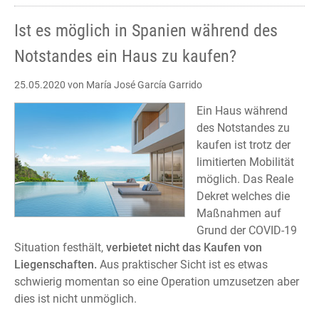
during
the
Ist es möglich in Spanien während des
State
Notstandes ein Haus zu kaufen?
of
Sanitary
25.05.2020
von María José García Garrido
Alarm?
Ein Haus während
des Notstandes zu
kaufen ist trotz der
limitierten Mobilität
möglich. Das Reale
Dekret welches die
Maßnahmen auf
Grund der COVID-19
Situation festhält,
verbietet nicht das Kaufen von
Liegenschaften.
Aus praktischer Sicht ist es etwas
schwierig momentan so eine Operation umzusetzen aber
dies ist nicht unmöglich.