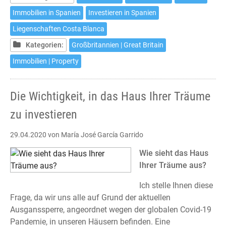
investing
Immobilien in Spanien
Investieren in Spanien
in
Liegenschaften Costa Blanca
your
dream
Kategorien:
Großbritannien | Great Britain
home
Immobilien | Property
Die Wichtigkeit, in das Haus Ihrer Träume
zu investieren
29.04.2020
von María José García Garrido
Wie sieht das Haus
Ihrer Träume aus?
Ich stelle Ihnen diese
Frage, da wir uns alle auf Grund der aktuellen
Ausganssperre, angeordnet wegen der globalen Covid-19
Pandemie, in unseren Häusern befinden. Eine