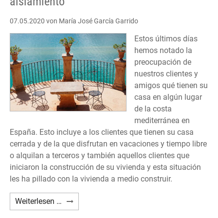
aislamiento
07.05.2020
von María José García Garrido
Estos últimos días
hemos notado la
preocupación de
nuestros clientes y
amigos qué tienen su
casa en algún lugar
de la costa
mediterránea en
España. Esto incluye a los clientes que tienen su casa
cerrada y de la que disfrutan en vacaciones y tiempo libre
o alquilan a terceros y también aquellos clientes que
iniciaron la construcción de su vivienda y esta situación
les ha pillado con la vivienda a medio construir.
Nuestra
Weiterlesen …
casa