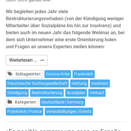
Wir begleiten jedes Jahr viele
Restrukturierungsvorhaben (von der Kündigung weniger
Mitarbeiter über Sozialpläne bis hin zur Insolvenz) und
bieten auch im neuen Jahr das folgende Webinar an, bei
dem sich Unternehmer eine erste Orientierung holen
und Fragen an unsere Experten stellen können:
Webinar:
Weiterlesen …
Die
französische
Schlagwörter:
Corona-Krise
Frankreich
Tochtergesellschaft
französische Tochtergesellschaft
Haftung
Insolvenz
in
Kündigung
Restrukturierung
Sozialplan
Verkauf
der
Krise
Kategorien:
Deutschland | Germany
Frankreich | France
Veranstaltungen | Events