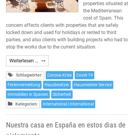
properties situated at
the Mediterranean
cost of Spain. This
concern affects clients with properties that are safely
locked down and used for holidays or rented to third
parties, and also clients with building projects who had to
stop the works due to the current situation.
Our
Weiterlesen …
house
in
Schlagwörter:
Corona-Krise
Covid-19
Spain
Ferienvermietung
Hausbesitzer
Hausmeister Service
in
Immobilien in Spanien
Sicherheit
lockdown
times
Kategorien:
International | International
Nuestra casa en España en estos dias de