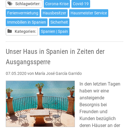
en
Schlagwörter:
Corona-Krise
Covid-19
España
Ferienvermietung
Hausbesitzer
Hausmeister Service
en
Immobilien in Spanien
Sicherheit
estos
dias
Kategorien:
Spanien | Spain
de
aislamiento
Unser Haus in Spanien in Zeiten der
Ausgangssperre
07.05.2020
von María José García Garrido
In den letzten Tagen
haben wir eine
ansteigende
Besorgnis bei
Freunden und
Kunden bezüglich
deren Häuser an der