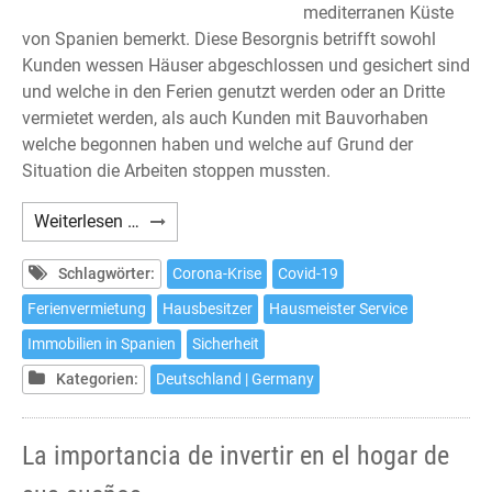
mediterranen Küste
von Spanien bemerkt. Diese Besorgnis betrifft sowohl
Kunden wessen Häuser abgeschlossen und gesichert sind
und welche in den Ferien genutzt werden oder an Dritte
vermietet werden, als auch Kunden mit Bauvorhaben
welche begonnen haben und welche auf Grund der
Situation die Arbeiten stoppen mussten.
Unser
Weiterlesen …
Haus
in
Schlagwörter:
Corona-Krise
Covid-19
Spanien
Ferienvermietung
Hausbesitzer
Hausmeister Service
in
Immobilien in Spanien
Sicherheit
Zeiten
der
Kategorien:
Deutschland | Germany
Ausgangssperre
La importancia de invertir en el hogar de