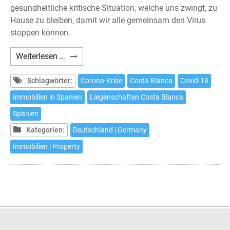
gesundheitliche kritische Situation, welche uns zwingt, zu
Hause zu bleiben, damit wir alle gemeinsam den Virus
stoppen können.
Die
Weiterlesen …
Wichtigkeit,
in
Schlagwörter:
Corona-Krise
Costa Blanca
Covid-19
das
Immobilien in Spanien
Liegenschaften Costa Blanca
Haus
Spanien
Ihrer
Träume
Kategorien:
Deutschland | Germany
zu
Immobilien | Property
investieren