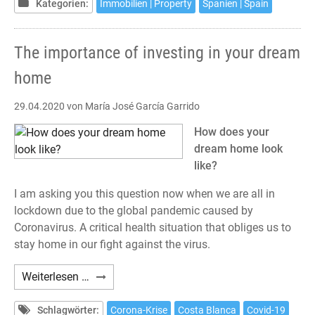
hogar
Kategorien:
Immobilien | Property
Spanien | Spain
de
sus
The importance of investing in your dream
sueños
home
29.04.2020
von María José García Garrido
How does your
dream home look
like?
I am asking you this question now when we are all in
lockdown due to the global pandemic caused by
Coronavirus. A critical health situation that obliges us to
stay home in our fight against the virus.
The
Weiterlesen …
importance
of
Schlagwörter:
Corona-Krise
Costa Blanca
Covid-19