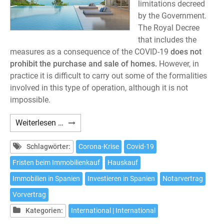
limitations decreed
by the Government.
The Royal Decree
that includes the
measures as a consequence of the COVID-19
does not
prohibit the purchase and sale of homes.
However, in
practice it is difficult to carry out some of the formalities
involved in this type of operation, although it is not
impossible.
Is
Weiterlesen …
it
possible
Schlagwörter:
Corona-Krise
Covid-19
to
Fristen beim Immobilienkauf
Hauskauf
buy
Immobilien in Spanien
Investieren in Spanien
Notarvertrag
a
house
Vorvertrag
in
Kategorien:
International | International
Spain