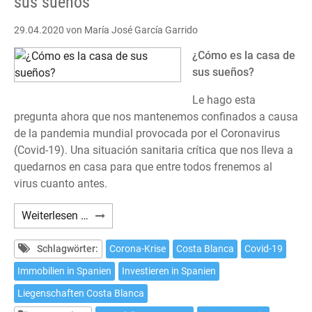
sus sueños
29.04.2020
von María José García Garrido
¿Cómo es la casa de
sus sueños?
Le hago esta
pregunta ahora que nos mantenemos confinados a causa
de la pandemia mundial provocada por el Coronavirus
(Covid-19). Una situación sanitaria crítica que nos lleva a
quedarnos en casa para que entre todos frenemos al
virus cuanto antes.
La
Weiterlesen …
importancia
de
Schlagwörter:
Corona-Krise
Costa Blanca
Covid-19
invertir
Immobilien in Spanien
Investieren in Spanien
en
Liegenschaften Costa Blanca
el