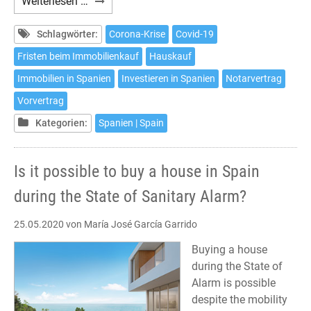
¿Es
Weiterlesen …
posible
comprar
Schlagwörter:
Corona-Krise
Covid-19
una
Fristen beim Immobilienkauf
Hauskauf
casa
Immobilien in Spanien
Investieren in Spanien
Notarvertrag
en
España
Vorvertrag
durante
Kategorien:
Spanien | Spain
el
Estado
de
Is it possible to buy a house in Spain
Alarma?
during the State of Sanitary Alarm?
25.05.2020
von María José García Garrido
Buying a house
during the State of
Alarm is possible
despite the mobility