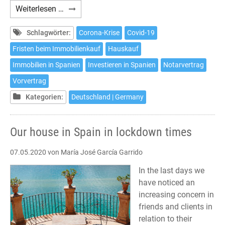
Ist
Weiterlesen …
es
möglich
Schlagwörter:
Corona-Krise
Covid-19
in
Fristen beim Immobilienkauf
Hauskauf
Spanien
Immobilien in Spanien
Investieren in Spanien
Notarvertrag
während
des
Vorvertrag
Notstandes
Kategorien:
Deutschland | Germany
ein
Haus
zu
Our house in Spain in lockdown times
kaufen?
07.05.2020
von María José García Garrido
In the last days we
have noticed an
increasing concern in
friends and clients in
relation to their