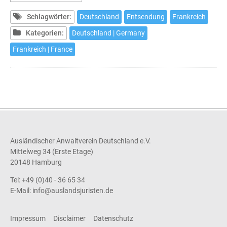
nach
Frankreich
Schlagwörter:
Deutschland
Entsendung
Frankreich
mit
Kategorien:
Deutschland | Germany
Hürden
Frankreich | France
Ausländischer Anwaltverein Deutschland e.V.
Mittelweg 34 (Erste Etage)
20148 Hamburg
Tel: +49 (0)40 - 36 65 34
E-Mail:
info@auslandsjuristen.de
Impressum
Disclaimer
Datenschutz