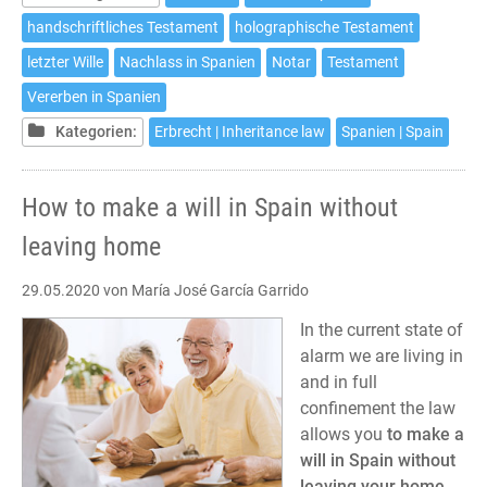
en
handschriftliches Testament
holographische Testament
España
letzter Wille
Nachlass in Spanien
Notar
Testament
sin
salir
Vererben in Spanien
de
Kategorien:
Erbrecht | Inheritance law
Spanien | Spain
casa
How to make a will in Spain without
leaving home
29.05.2020
von María José García Garrido
In the current state of
alarm we are living in
and in full
confinement the law
allows you
to make a
will in Spain without
leaving your home.