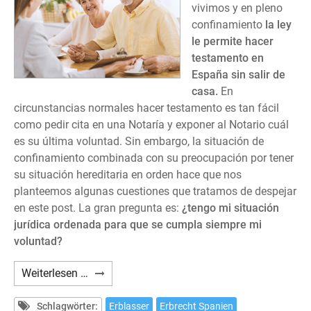
vivimos y en pleno
confinamiento
la ley
le permite hacer
testamento en
España sin salir de
casa.
En
circunstancias normales hacer testamento es tan fácil
como pedir cita en una Notaría y exponer al Notario cuál
es su última voluntad. Sin embargo, la situación de
confinamiento combinada con su preocupación por tener
su situación hereditaria en orden hace que nos
planteemos algunas cuestiones que tratamos de despejar
en este post. La gran pregunta es:
¿tengo mi situación
jurídica ordenada para que se cumpla siempre mi
voluntad?
Cómo
Weiterlesen …
hacer
testamento
Schlagwörter:
Erblasser
Erbrecht Spanien