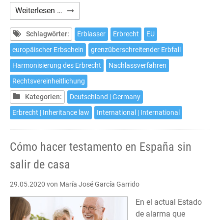
Gerichtsstandsvereinbarung
Weiterlesen …
nach
Artikel
Schlagwörter:
Erblasser
Erbrecht
EU
5
europäischer Erbschein
grenzüberschreitender Erbfall
EUErbVO
Harmonisierung des Erbrecht
Nachlassverfahren
Rechtsvereinheitlichung
Kategorien:
Deutschland | Germany
Erbrecht | Inheritance law
International | International
Cómo hacer testamento en España sin
salir de casa
29.05.2020
von María José García Garrido
En el actual Estado
de alarma que