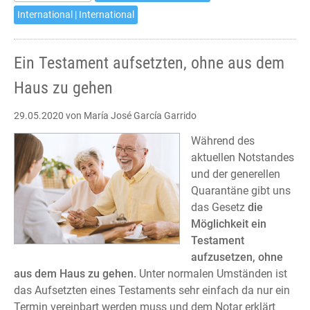
leaving
International | International
home
Ein Testament aufsetzten, ohne aus dem
Haus zu gehen
29.05.2020
von María José García Garrido
Während des
aktuellen Notstandes
und der generellen
Quarantäne gibt uns
das Gesetz
die
Möglichkeit ein
Testament
aufzusetzen, ohne
aus dem Haus zu gehen.
Unter normalen Umständen ist
das Aufsetzten eines Testaments sehr einfach da nur ein
Termin vereinbart werden muss und dem Notar erklärt