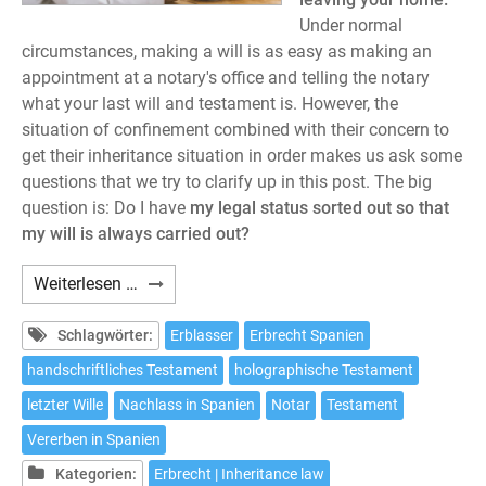
Under normal
circumstances, making a will is as easy as making an
appointment at a notary's office and telling the notary
what your last will and testament is. However, the
situation of confinement combined with their concern to
get their inheritance situation in order makes us ask some
questions that we try to clarify up in this post. The big
question is: Do I have
my legal status sorted out so that
my will is always carried out?
How
Weiterlesen …
to
make
Schlagwörter:
Erblasser
Erbrecht Spanien
a
handschriftliches Testament
holographische Testament
will
letzter Wille
Nachlass in Spanien
Notar
Testament
in
Spain
Vererben in Spanien
without
Kategorien:
Erbrecht | Inheritance law