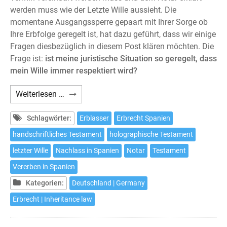
werden muss wie der Letzte Wille aussieht. Die
momentane Ausgangssperre gepaart mit Ihrer Sorge ob
Ihre Erbfolge geregelt ist, hat dazu geführt, dass wir einige
Fragen diesbezüglich in diesem Post klären möchten. Die
Frage ist:
ist meine juristische Situation so geregelt, dass
mein Wille immer respektiert wird?
Ein
Weiterlesen …
Testament
aufsetzten,
Schlagwörter:
Erblasser
Erbrecht Spanien
ohne
handschriftliches Testament
holographische Testament
aus
letzter Wille
Nachlass in Spanien
Notar
Testament
dem
Haus
Vererben in Spanien
zu
Kategorien:
Deutschland | Germany
gehen
Erbrecht | Inheritance law