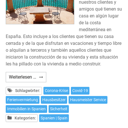
nuestros clientes y
amigos qué tienen su
casa en algún lugar
de la costa
mediterránea en
España. Esto incluye a los clientes que tienen su casa
cerrada y de la que disfrutan en vacaciones y tiempo libre
o alquilan a terceros y también aquellos clientes que
iniciaron la construcción de su vivienda y esta situación
les ha pillado con la vivienda a medio construir.
Nuestra
Weiterlesen …
casa
en
Schlagwörter:
Corona-Krise
Covid-19
España
Ferienvermietung
Hausbesitzer
Hausmeister Service
en
Immobilien in Spanien
Sicherheit
estos
dias
Kategorien:
Spanien | Spain
de