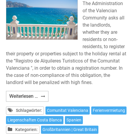
The Administration
of the Valencian
Community asks all
the landlords,
whether they are
residents or non-
residents, to register
their property or properties subject to the holiday rental at
the “Registro de Alquileres Turisticos of the Comunitat
Valenciana ", in order to obtain a registration number. In
the case of non-compliance of this obligation, the
landlord will be penalized with high fines.
Are
Weiterlesen …
you
interested
Schlagwörter:
Comunitat Valenciana
Ferienvermietung
in
Liegenschaften Costa Blanca
Spanien
renting
Kategorien:
Großbritannien | Great Britain
one