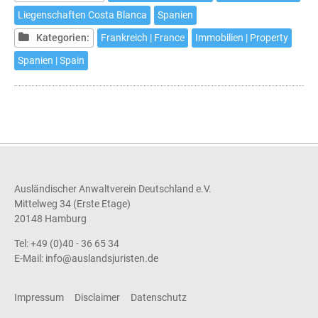
de
Liegenschaften Costa Blanca
Spanien
louer
Kategorien:
Frankreich | France
Immobilien | Property
à
des
Spanien | Spain
fins
touristiques
un
ou
plusieurs
de
vos
Ausländischer Anwaltverein Deutschland e.V.
biens
Mittelweg 34 (Erste Etage)
immeubles
20148 Hamburg
sur
Tel: +49 (0)40 - 36 65 34
la
E-Mail:
info@auslandsjuristen.de
Costa
Blanca?
Impressum
Disclaimer
Datenschutz