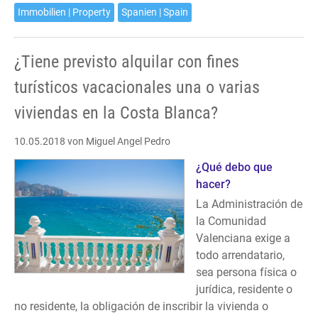
or
Immobilien | Property
Spanien | Spain
more
of
¿Tiene previsto alquilar con fines
your
properties
turísticos vacacionales una o varias
at
viviendas en la Costa Blanca?
the
Costa
10.05.2018
von Miguel Angel Pedro
Blanca
for
¿Qué debo que
vacation
hacer?
purposes?
La Administración de
la Comunidad
Valenciana exige a
todo arrendatario,
sea persona física o
jurídica, residente o
no residente, la obligación de inscribir la vivienda o