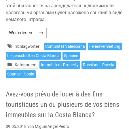
этой обязанности на арендодателя недвижимости
налоговыми органами будет наложена санкция в виде
немалого штрафа.
¿Вы
Weiterlesen …
собственник
одного
Schlagwörter:
Comunitat Valenciana
Ferienvermietung
или
Liegenschaften Costa Blanca
Spanien
нескольких
Kategorien:
Immobilien | Property
Russland | Russia
объектов
недвижимости
Spanien | Spain
на
Коста
Avez-vous prévu de louer à des fins
Бланке
и
touristiques un ou plusieurs de vos biens
планируете
immeubles sur la Costa Blanca?
сдавать
их
09.05.2018
von Miguel Angel Pedro