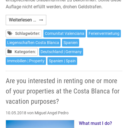
Auflage nicht erfüllt werden, drohen Geldstrafen.
Haben
Weiterlesen …
Sie
Interesse
Schlagwörter:
Comunitat Valenciana
Ferienvermietung
daran
Liegenschaften Costa Blanca
Spanien
Ihre
Kategorien:
Deutschland | Germany
oder
eine
Immobilien | Property
Spanien | Spain
Ihrer
Liegenschaften
Are you interested in renting one or more
an
der
of your properties at the Costa Blanca for
Costa
vacation purposes?
Blanca
zur
10.05.2018
von Miguel Angel Pedro
Ferienvermietung
anzubieten?
What must I do?