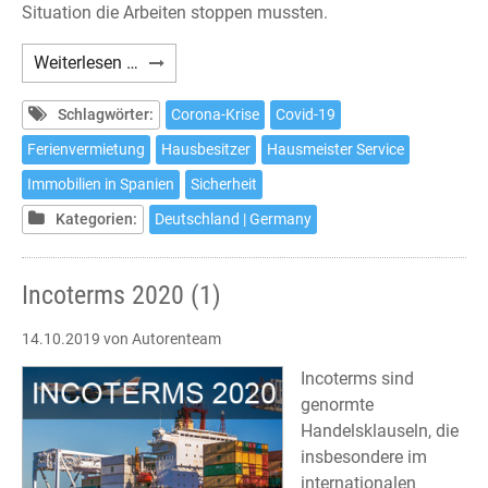
Situation die Arbeiten stoppen mussten.
Unser
Weiterlesen …
Haus
in
Schlagwörter:
Corona-Krise
Covid-19
Spanien
Ferienvermietung
Hausbesitzer
Hausmeister Service
in
Immobilien in Spanien
Sicherheit
Zeiten
der
Kategorien:
Deutschland | Germany
Ausgangssperre
Incoterms 2020 (1)
14.10.2019
von Autorenteam
Incoterms sind
genormte
Handelsklauseln, die
insbesondere im
internationalen