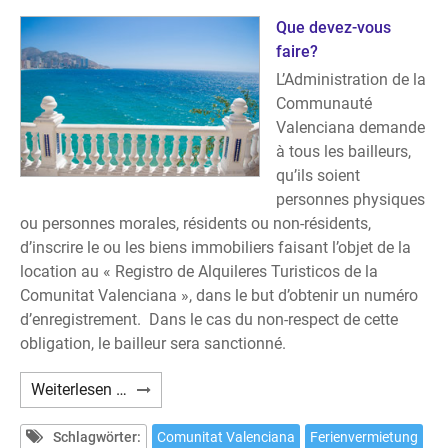
в
краткосрочную
Que devez-vous
аренду
faire?
туристам
L’Administration de la
и
Communauté
отдыхающим?
Valenciana demande
à tous les bailleurs,
qu’ils soient
personnes physiques
ou personnes morales, résidents ou non-résidents,
d’inscrire le ou les biens immobiliers faisant l’objet de la
location au « Registro de Alquileres Turisticos de la
Comunitat Valenciana », dans le but d’obtenir un numéro
d’enregistrement. Dans le cas du non-respect de cette
obligation, le bailleur sera sanctionné.
Avez-
Weiterlesen …
vous
prévu
Schlagwörter:
Comunitat Valenciana
Ferienvermietung