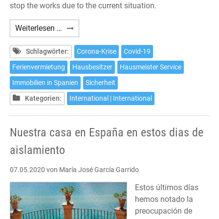
stop the works due to the current situation.
Our
Weiterlesen …
house
in
Schlagwörter:
Corona-Krise
Covid-19
Spain
Ferienvermietung
Hausbesitzer
Hausmeister Service
in
Immobilien in Spanien
Sicherheit
lockdown
times
Kategorien:
International | International
Nuestra casa en España en estos dias de
aislamiento
07.05.2020
von María José García Garrido
Estos últimos días
hemos notado la
preocupación de