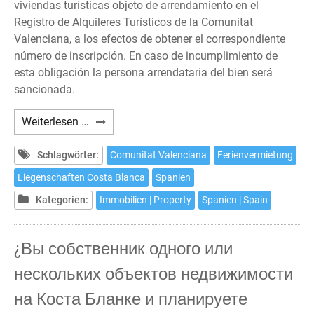
viviendas turísticas objeto de arrendamiento en el
Registro de Alquileres Turísticos de la Comunitat
Valenciana, a los efectos de obtener el correspondiente
número de inscripción. En caso de incumplimiento de
esta obligación la persona arrendataria del bien será
sancionada.
¿Tiene
Weiterlesen …
previsto
alquilar
Schlagwörter:
Comunitat Valenciana
Ferienvermietung
con
Liegenschaften Costa Blanca
Spanien
fines
Kategorien:
Immobilien | Property
Spanien | Spain
turísticos
vacacionales
una
¿Вы собственник одного или
o
нескольких объектов недвижимости
varias
viviendas
на Коста Бланке и планируете
en