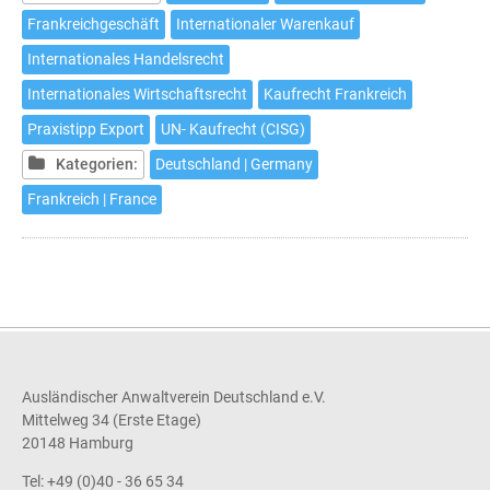
Kaufrecht
Frankreichgeschäft
Internationaler Warenkauf
schließt
Internationales Handelsrecht
Direktansprüche
in
Internationales Wirtschaftsrecht
Kaufrecht Frankreich
der
Praxistipp Export
UN- Kaufrecht (CISG)
Lieferkette
Kategorien:
Deutschland | Germany
nicht
aus
Frankreich | France
Ausländischer Anwaltverein Deutschland e.V.
Mittelweg 34 (Erste Etage)
20148 Hamburg
Tel: +49 (0)40 - 36 65 34