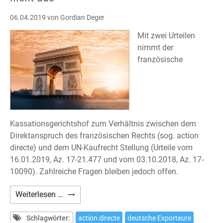
06.04.2019
von Gordian Deger
Mit zwei Urteilen
nimmt der
französische
Kassationsgerichtshof zum Verhältnis zwischen dem
Direktanspruch des französischen Rechts (sog. action
directe) und dem UN-Kaufrecht Stellung (Urteile vom
16.01.2019, Az. 17-21.477 und vom 03.10.2018, Az. 17-
10090). Zahlreiche Fragen bleiben jedoch offen.
Internationaler
Weiterlesen …
Warenkauf:
UN-
Schlagwörter:
action directe
deutsche Exporteure