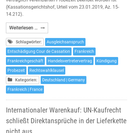
(Kassationsgerichtshof, Urteil vom 23.01.2019, Az. 15-
14.212).
Handelsvertreter:
Weiterlesen …
Ausgleich
in
Schlagwörter:
Ausgleichsanspruch
Frankreich
Entschädigung Cour de Cassation
Frankreich
auch
Frankreichgeschäft
Handelsvertretervertrag
Kündigung
bei
Kündigung
Probezeit
Rechtswahlklausel
in
Kategorien:
Deutschland | Germany
Probezeit
Frankreich | France
Internationaler Warenkauf: UN-Kaufrecht
schließt Direktansprüche in der Lieferkette
nicht aus