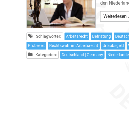
den Niederlan
Weiterlesen 
Schlagwörter:
Arbeitsrecht
Befristung
Deutsc
Probezeit
Rechtswahl im Arbeitsrecht
Urlaubsgeld
Kategorien:
Deutschland | Germany
Niederlande