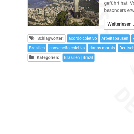
geführt hat. 
besonders er
Weiterlesen 
Schlagwörter:
acordo coletivo
Arbeitspausen
Brasilien
convenção coletiva
danos morais
Deutsc
Kategorien:
Brasilien | Brazil