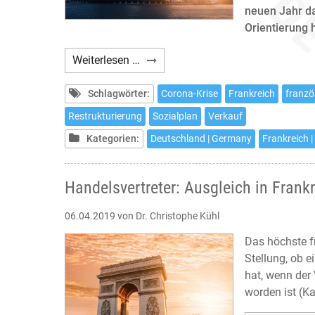
neuen Jahr da
Orientierung 
Webinar:
Weiterlesen …
Die
französische
Schlagwörter:
Corona-Krise
Frankreich
franzö
Tochtergesellschaft
Restrukturierung
Sozialplan
Verkauf
in
Kategorien:
Deutschland | Germany
Frankreich |
der
Krise
Handelsvertreter: Ausgleich in Frank
06.04.2019
von Dr. Christophe Kühl
Das höchste f
Stellung, ob 
hat, wenn der 
worden ist (Ka