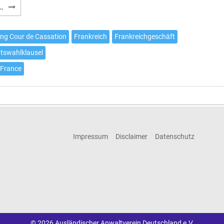
Handelsvertreter:
…
Ausgleich
in
ng Cour de Cassation
Frankreich
Frankreichgeschäft
Frankreich
tswahlklausel
auch
bei
 France
Kündigung
in
Probezeit
Impressum
Disclaimer
Datenschutz
© 2026 Ausländischer Anwaltverein Deutschland e.V.