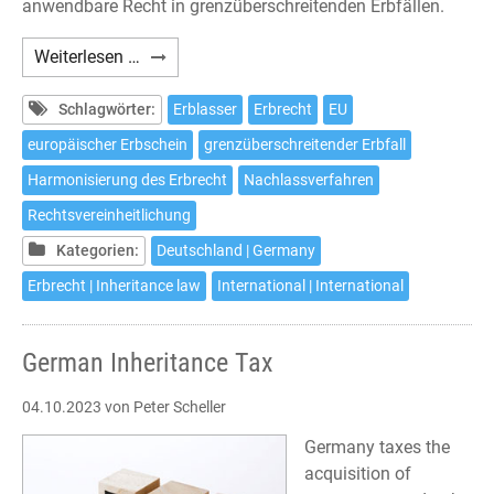
anwendbare Recht in grenzüberschreitenden Erbfällen.
Gerichtsstandsvereinbarung
Weiterlesen …
nach
Artikel
Schlagwörter:
Erblasser
Erbrecht
EU
5
europäischer Erbschein
grenzüberschreitender Erbfall
EUErbVO
Harmonisierung des Erbrecht
Nachlassverfahren
Rechtsvereinheitlichung
Kategorien:
Deutschland | Germany
Erbrecht | Inheritance law
International | International
German Inheritance Tax
04.10.2023
von Peter Scheller
Germany taxes the
acquisition of