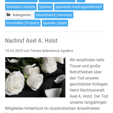
einer
Sociedad Limitada
Spanien
spanische Kapitalgesellschaft
spanischen
Kapitalgesellschaft
Kategorien:
Deutschland | Germany
Immobilien | Property
Spanien | Spain
Nachruf Axel A. Holst
18.03.2025
von Tomás Salamanca Aguilera
Wir empfinden tiefe
Trauer und große
Betroffenheit über
den Tod unseres
geschätzten Kollegen
Herrn Rechtsanwalt
Axel A. Holst. Der Tod
unseres langjährigen
Mitgliedes hinterlässt im Ausländischen Anwaltverein