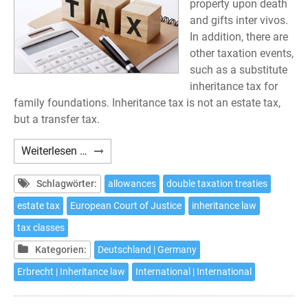
property upon death
and gifts inter vivos.
In addition, there are
other taxation events,
such as a substitute
inheritance tax for
family foundations. Inheritance tax is not an estate tax,
but a transfer tax.
German
Weiterlesen …
Inheritance
Tax
Schlagwörter:
allowances
double taxation treaties
estate tax
European Court of Justice
inheritance law
tax classes
Kategorien:
Deutschland | Germany
Erbrecht | Inheritance law
International | International