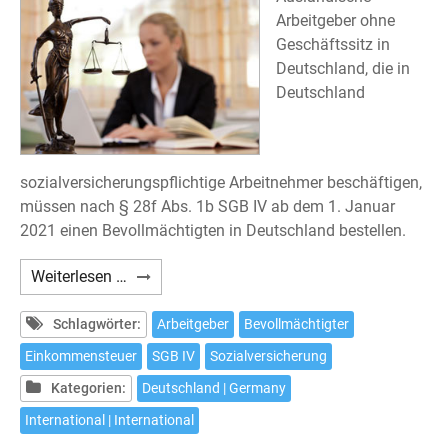
Arbeitgeber ohne
Geschäftssitz in
Deutschland, die in
Deutschland
sozialversicherungspflichtige Arbeitnehmer beschäftigen,
müssen nach § 28f Abs. 1b SGB IV ab dem 1. Januar
2021 einen Bevollmächtigten in Deutschland bestellen.
Deutsche
Weiterlesen …
Sozialversicherung:
Bevollmächtigter
Schlagwörter:
Arbeitgeber
Bevollmächtigter
in
Einkommensteuer
SGB IV
Sozialversicherung
Deutschland
Kategorien:
Deutschland | Germany
International | International