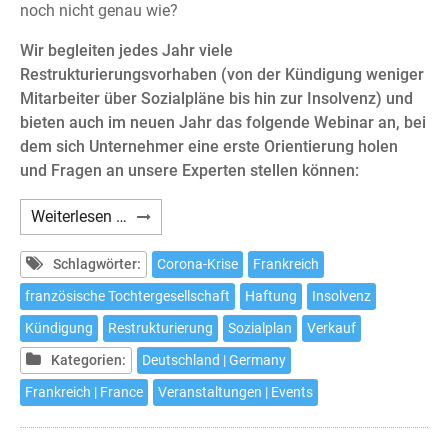
noch nicht genau wie?
Wir begleiten jedes Jahr viele
Restrukturierungsvorhaben (von der Kündigung weniger
Mitarbeiter über Sozialpläne bis hin zur Insolvenz) und
bieten auch im neuen Jahr das folgende Webinar an, bei
dem sich Unternehmer eine erste Orientierung holen
und Fragen an unsere Experten stellen können:
Webinar:
Weiterlesen …
Die
französische
Schlagwörter:
Corona-Krise
Frankreich
Tochtergesellschaft
französische Tochtergesellschaft
Haftung
Insolvenz
in
Kündigung
Restrukturierung
Sozialplan
Verkauf
der
Krise
Kategorien:
Deutschland | Germany
Frankreich | France
Veranstaltungen | Events