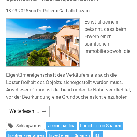
18.03.2025
von Dr. Roberto Carballo Lázaro
Es ist allgemein
bekannt, dass beim
Erwerb einer
spanischen
Immobilie sowohl die
Eigentümereigenschaft des Verkäufers als auch die
Lastenfreiheit des Objekts sichergestellt werden muss.
Aus diesem Grund ist der beurkundende Notar verpflichtet,
vor der Beurkundung eine Grundbucheinsicht einzuholen.
Erwerb
Weiterlesen …
einer
Immobilie
Schlagwörter:
acción paulina
Immobilien in Spanien
von
Insolvenzverfahren
Investieren in Spanien
S.L.