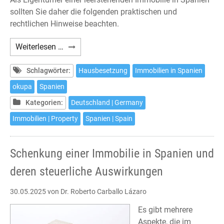
sollten Sie daher die folgenden praktischen und
rechtlichen Hinweise beachten.
Haus-
Weiterlesen …
und
Wohnungsbesetzungen
Schlagwörter:
Hausbesetzung
Immobilien in Spanien
in
okupa
Spanien
Spanien
Kategorien:
Deutschland | Germany
–
Was
Immobilien | Property
Spanien | Spain
tun?
Schenkung einer Immobilie in Spanien und
deren steuerliche Auswirkungen
30.05.2025
von Dr. Roberto Carballo Lázaro
Es gibt mehrere
Aspekte, die im