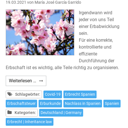
19.03.2021
von María José García Garrido
Irgendwann wird
jeder von uns Teil
einer Erbabwicklung
sein.
Für eine korrekte,
kontrollierte und
effiziente
Durchführung der
Erbschaft ist es wichtig, alle Teile richtig zu organisieren.
Abwicklungen
Weiterlesen …
für
Erbschaften
Schlagwörter:
Covid-19
Erbrecht Spanien
in
Erbschaftsteuer
Erburkunde
Nachlass in Spanien
Spanien
Spanien
Kategorien:
Deutschland | Germany
Erbrecht | Inheritance law