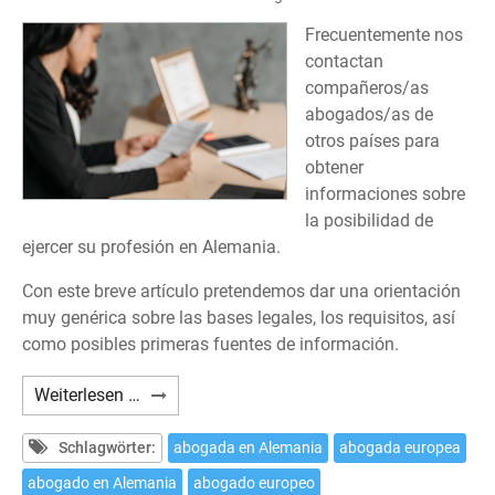
Frecuentemente nos
contactan
compañeros/as
abogados/as de
otros países para
obtener
informaciones sobre
la posibilidad de
ejercer su profesión en Alemania.
Con este breve artículo pretendemos dar una orientación
muy genérica sobre las bases legales, los requisitos, así
como posibles primeras fuentes de información.
¿Cómo
Weiterlesen …
ejercer
la
Schlagwörter:
abogada en Alemania
abogada europea
profesión
abogado en Alemania
abogado europeo