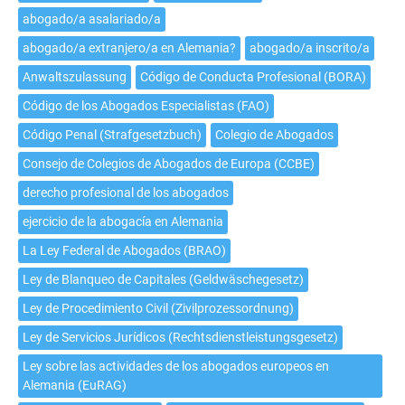
de
abogado/a asalariado/a
abogado/a
extranjero/a
abogado/a extranjero/a en Alemania?
abogado/a inscrito/a
en
Anwaltszulassung
Código de Conducta Profesional (BORA)
Alemania?
Código de los Abogados Especialistas (FAO)
Código Penal (Strafgesetzbuch)
Colegio de Abogados
Consejo de Colegios de Abogados de Europa (CCBE)
derecho profesional de los abogados
ejercicio de la abogacía en Alemania
La Ley Federal de Abogados (BRAO)
Ley de Blanqueo de Capitales (Geldwäschegesetz)
Ley de Procedimiento Civil (Zivilprozessordnung)
Ley de Servicios Jurídicos (Rechtsdienstleistungsgesetz)
Ley sobre las actividades de los abogados europeos en
Alemania (EuRAG)