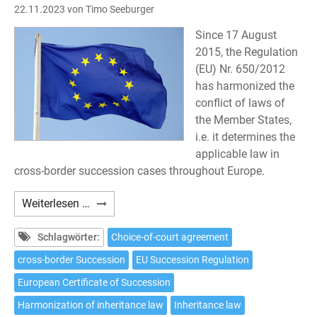
22.11.2023
von Timo Seeburger
Since 17 August
2015, the Regulation
(EU) Nr. 650/2012
has harmonized the
conflict of laws of
the Member States,
i.e. it determines the
applicable law in
cross-border succession cases throughout Europe.
Choice
Weiterlesen …
of
court
Schlagwörter:
Choice-of-court agreement
agreement
cross-border Succession
EU Succession Regulation
pursuant
European Certificate of Succession
to
Article
Harmonization of inheritance law
Inheritance law