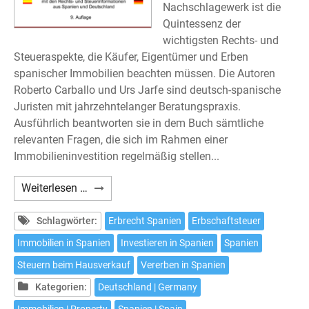
Nachschlagewerk ist die
Quintessenz der
wichtigsten Rechts- und
Steueraspekte, die Käufer, Eigentümer und Erben
spanischer Immobilien beachten müssen. Die Autoren
Roberto Carballo und Urs Jarfe sind deutsch-spanische
Juristen mit jahrzehntelanger Beratungspraxis.
Ausführlich beantworten sie in dem Buch sämtliche
relevanten Fragen, die sich im Rahmen einer
Immobilieninvestition regelmäßig stellen...
Carballo/Hoffmann/Jarfe:
Weiterlesen …
Immobilien
in
Schlagwörter:
Erbrecht Spanien
Erbschaftsteuer
Spanien
Immobilien in Spanien
Investieren in Spanien
Spanien
–
Steuern beim Hausverkauf
Vererben in Spanien
Neunte
Auflage
Kategorien:
Deutschland | Germany