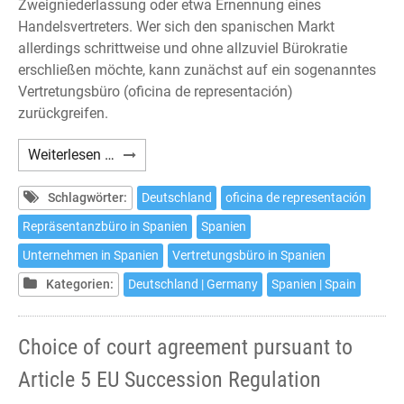
Zweigniederlassung oder etwa Ernennung eines
Handelsvertreters. Wer sich den spanischen Markt
allerdings schrittweise und ohne allzuviel Bürokratie
erschließen möchte, kann zunächst auf ein sogenanntes
Vertretungsbüro (oficina de representación)
zurückgreifen.
Das
Weiterlesen …
Vertretungsbüro
in
Schlagwörter:
Deutschland
oficina de representación
Spanien
Repräsentanzbüro in Spanien
Spanien
Unternehmen in Spanien
Vertretungsbüro in Spanien
Kategorien:
Deutschland | Germany
Spanien | Spain
Choice of court agreement pursuant to
Article 5 EU Succession Regulation