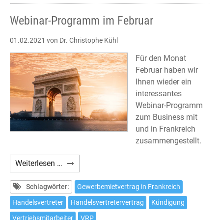
Webinar-Programm im Februar
01.02.2021
von Dr. Christophe Kühl
Für den Monat
Februar haben wir
Ihnen wieder ein
interessantes
Webinar-Programm
zum Business mit
und in Frankreich
zusammengestellt.
Webinar-
Weiterlesen …
Programm
im
Schlagwörter:
Gewerbemietvertrag in Frankreich
Februar
Handelsvertreter
Handelsvertretervertrag
Kündigung
Vertriebsmitarbeiter
VRP