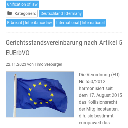
5
unification of law
EU
Kategorien:
Deutschland | Germany
Succession
Regulation
Erbrecht | Inheritance law
International | International
Gerichtsstandsvereinbarung nach Artikel 5
EUErbVO
22.11.2023
von Timo Seeburger
Die Verordnung (EU)
Nr. 650/2012
harmonisiert seit
dem 17. August 2015
das Kollisionsrecht
der Mitgliedstaaten,
d.h. sie bestimmt
europaweit das