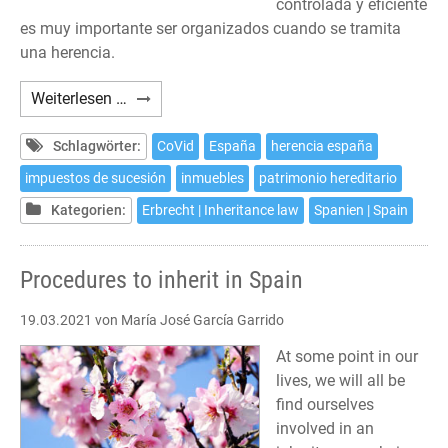
controlada y eficiente
es muy importante ser organizados cuando se tramita
una herencia.
Trámites
Weiterlesen …
para
heredar
Schlagwörter:
CoVid
España
herencia españa
en
impuestos de sucesión
inmuebles
patrimonio hereditario
España
Kategorien:
Erbrecht | Inheritance law
Spanien | Spain
Procedures to inherit in Spain
19.03.2021
von María José García Garrido
At some point in our
lives, we will all be
find ourselves
involved in an