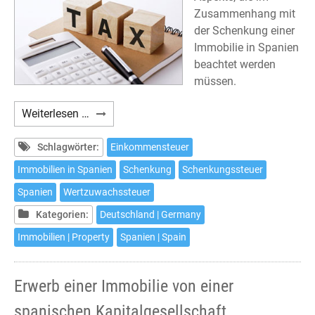
Zusammenhang mit
der Schenkung einer
Immobilie in Spanien
beachtet werden
müssen.
Schenkung
Weiterlesen …
einer
Immobilie
Schlagwörter:
Einkommensteuer
in
Immobilien in Spanien
Schenkung
Schenkungssteuer
Spanien
Spanien
Wertzuwachssteuer
und
deren
Kategorien:
Deutschland | Germany
steuerliche
Immobilien | Property
Spanien | Spain
Auswirkungen
Erwerb einer Immobilie von einer
spanischen Kapitalgesellschaft