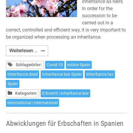
inheritance as heirs.
In order for the
succession to be
carried out in a
correct, controlled and efficient way, it is very important to
be organized when processing an inheritance.
Procedures
Weiterlesen …
to
inherit
Schlagwörter:
Covid-19
estate Spain
in
inheritance deed
Inheritance law Spain
inheritance tax
Spain
Spain
Kategorien:
Erbrecht | Inheritance law
International | International
Abwicklungen für Erbschaften in Spanien