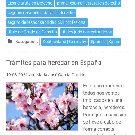
Licenciatura en Derecho
primer examen estatal en derecho
segundo examen estatal en derecho
seguro de responsabilidad civil profesional
título de Grado en Derecho
títulos jurídicos extranjeros
Kategorien:
Deutschland | Germany
Spanien | Spain
Trámites para heredar en España
19.03.2021
von María José García Garrido
En algún momento
todos nos vemos
implicados en una
herencia, herederos.
Para que la sucesión
se lleve a cabo de
forma correcta,