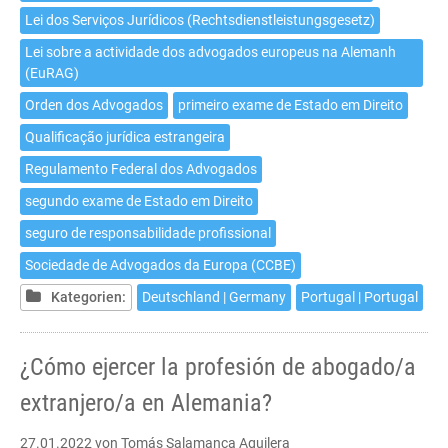
Lei dos Serviços Jurídicos (Rechtsdienstleistungsgesetz)
Lei sobre a actividade dos advogados europeus na Alemanh
(EuRAG)
Orden dos Advogados
primeiro exame de Estado em Direito
Qualificação jurídica estrangeira
Regulamento Federal dos Advogados
segundo exame de Estado em Direito
seguro de responsabilidade profissional
Sociedade de Advogados da Europa (CCBE)
Kategorien:
Deutschland | Germany
Portugal | Portugal
¿Cómo ejercer la profesión de abogado/a
extranjero/a en Alemania?
27.01.2022
von Tomás Salamanca Aguilera