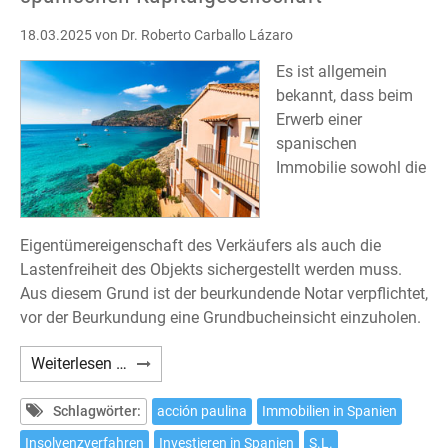
18.03.2025
von Dr. Roberto Carballo Lázaro
Es ist allgemein
bekannt, dass beim
Erwerb einer
spanischen
Immobilie sowohl die
Eigentümereigenschaft des Verkäufers als auch die
Lastenfreiheit des Objekts sichergestellt werden muss.
Aus diesem Grund ist der beurkundende Notar verpflichtet,
vor der Beurkundung eine Grundbucheinsicht einzuholen.
Erwerb
Weiterlesen …
einer
Immobilie
Schlagwörter:
acción paulina
Immobilien in Spanien
von
Insolvenzverfahren
Investieren in Spanien
S.L.