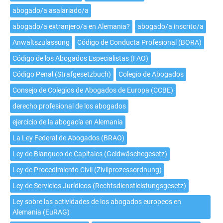
de
abogado/a asalariado/a
abogado/a
extranjero/a
abogado/a extranjero/a en Alemania?
abogado/a inscrito/a
en
Anwaltszulassung
Código de Conducta Profesional (BORA)
Alemania?
Código de los Abogados Especialistas (FAO)
Código Penal (Strafgesetzbuch)
Colegio de Abogados
Consejo de Colegios de Abogados de Europa (CCBE)
derecho profesional de los abogados
ejercicio de la abogacía en Alemania
La Ley Federal de Abogados (BRAO)
Ley de Blanqueo de Capitales (Geldwäschegesetz)
Ley de Procedimiento Civil (Zivilprozessordnung)
Ley de Servicios Jurídicos (Rechtsdienstleistungsgesetz)
Ley sobre las actividades de los abogados europeos en
Alemania (EuRAG)