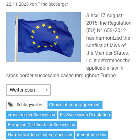
22.11.2023
von Timo Seeburger
Since 17 August
2015, the Regulation
(EU) Nr. 650/2012
has harmonized the
conflict of laws of
the Member States,
i.e. it determines the
applicable law in
cross-border succession cases throughout Europe.
Choice
Weiterlesen …
of
court
Schlagwörter:
Choice-of-court agreement
agreement
cross-border Succession
EU Succession Regulation
pursuant
European Certificate of Succession
to
Article
Harmonization of inheritance law
Inheritance law