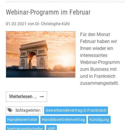
Webinar-Programm im Februar
01.02.2021
von Dr. Christophe Kühl
Für den Monat
Februar haben wir
Ihnen wieder ein
interessantes
Webinar-Programm
zum Business mit
und in Frankreich
zusammengestellt.
Webinar-
Weiterlesen …
Programm
im
Schlagwörter:
Gewerbemietvertrag in Frankreich
Februar
Handelsvertreter
Handelsvertretervertrag
Kündigung
Vertriebsmitarbeiter
VRP