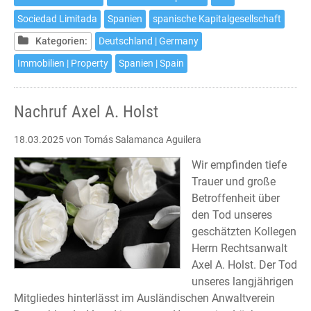
einer
Sociedad Limitada
Spanien
spanische Kapitalgesellschaft
spanischen
Kapitalgesellschaft
Kategorien:
Deutschland | Germany
Immobilien | Property
Spanien | Spain
Nachruf Axel A. Holst
18.03.2025
von Tomás Salamanca Aguilera
Wir empfinden tiefe
Trauer und große
Betroffenheit über
den Tod unseres
geschätzten Kollegen
Herrn Rechtsanwalt
Axel A. Holst. Der Tod
unseres langjährigen
Mitgliedes hinterlässt im Ausländischen Anwaltverein