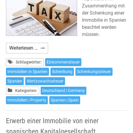
Zusammenhang mit
der Schenkung einer
Immobilie in Spanien
beachtet werden
müssen.
Schenkung
Weiterlesen …
einer
Immobilie
Schlagwörter:
Einkommensteuer
in
Immobilien in Spanien
Schenkung
Schenkungssteuer
Spanien
Spanien
Wertzuwachssteuer
und
deren
Kategorien:
Deutschland | Germany
steuerliche
Immobilien | Property
Spanien | Spain
Auswirkungen
Erwerb einer Immobilie von einer
spanischen Kapitalgesellschaft