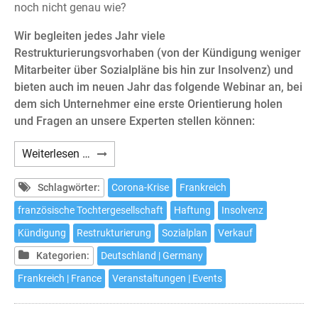
noch nicht genau wie?
Wir begleiten jedes Jahr viele
Restrukturierungsvorhaben (von der Kündigung weniger
Mitarbeiter über Sozialpläne bis hin zur Insolvenz) und
bieten auch im neuen Jahr das folgende Webinar an, bei
dem sich Unternehmer eine erste Orientierung holen
und Fragen an unsere Experten stellen können:
Webinar:
Weiterlesen …
Die
französische
Schlagwörter:
Corona-Krise
Frankreich
Tochtergesellschaft
französische Tochtergesellschaft
Haftung
Insolvenz
in
Kündigung
Restrukturierung
Sozialplan
Verkauf
der
Krise
Kategorien:
Deutschland | Germany
Frankreich | France
Veranstaltungen | Events