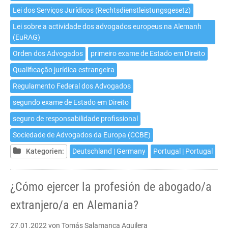
Lei dos Serviços Jurídicos (Rechtsdienstleistungsgesetz)
Lei sobre a actividade dos advogados europeus na Alemanh
(EuRAG)
Orden dos Advogados
primeiro exame de Estado em Direito
Qualificação jurídica estrangeira
Regulamento Federal dos Advogados
segundo exame de Estado em Direito
seguro de responsabilidade profissional
Sociedade de Advogados da Europa (CCBE)
Kategorien:
Deutschland | Germany
Portugal | Portugal
¿Cómo ejercer la profesión de abogado/a
extranjero/a en Alemania?
27.01.2022
von Tomás Salamanca Aguilera