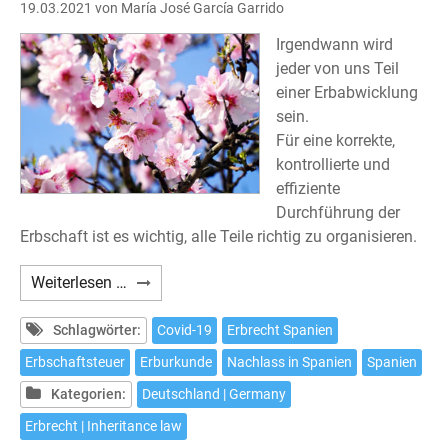
19.03.2021
von María José García Garrido
Irgendwann wird
jeder von uns Teil
einer Erbabwicklung
sein.
Für eine korrekte,
kontrollierte und
effiziente
Durchführung der
Erbschaft ist es wichtig, alle Teile richtig zu organisieren.
Abwicklungen
Weiterlesen …
für
Erbschaften
Schlagwörter:
Covid-19
Erbrecht Spanien
in
Erbschaftsteuer
Erburkunde
Nachlass in Spanien
Spanien
Spanien
Kategorien:
Deutschland | Germany
Erbrecht | Inheritance law