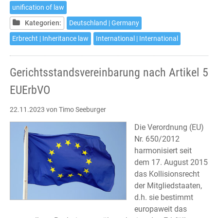
5
unification of law
EU
Kategorien:
Deutschland | Germany
Succession
Regulation
Erbrecht | Inheritance law
International | International
Gerichtsstandsvereinbarung nach Artikel 5
EUErbVO
22.11.2023
von Timo Seeburger
Die Verordnung (EU)
Nr. 650/2012
harmonisiert seit
dem 17. August 2015
das Kollisionsrecht
der Mitgliedstaaten,
d.h. sie bestimmt
europaweit das