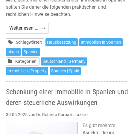
sollten Sie daher die folgenden praktischen und
rechtlichen Hinweise beachten.
Haus-
Weiterlesen …
und
Wohnungsbesetzungen
Schlagwörter:
Hausbesetzung
Immobilien in Spanien
in
okupa
Spanien
Spanien
Kategorien:
Deutschland | Germany
–
Was
Immobilien | Property
Spanien | Spain
tun?
Schenkung einer Immobilie in Spanien und
deren steuerliche Auswirkungen
30.05.2025
von Dr. Roberto Carballo Lázaro
Es gibt mehrere
Aspekte, die im