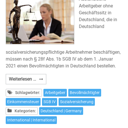
Arbeitgeber ohne
Geschäftssitz in
Deutschland, die in
Deutschland
sozialversicherungspflichtige Arbeitnehmer beschäftigen,
müssen nach § 28f Abs. 1b SGB IV ab dem 1. Januar
2021 einen Bevollmächtigten in Deutschland bestellen.
Deutsche
Weiterlesen …
Sozialversicherung:
Bevollmächtigter
Schlagwörter:
Arbeitgeber
Bevollmächtigter
in
Einkommensteuer
SGB IV
Sozialversicherung
Deutschland
Kategorien:
Deutschland | Germany
International | International