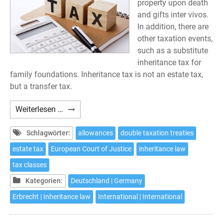
property upon death
and gifts inter vivos.
In addition, there are
other taxation events,
such as a substitute
inheritance tax for
family foundations. Inheritance tax is not an estate tax,
but a transfer tax.
German
Weiterlesen …
Inheritance
Tax
Schlagwörter:
allowances
double taxation treaties
estate tax
European Court of Justice
inheritance law
tax classes
Kategorien:
Deutschland | Germany
Erbrecht | Inheritance law
International | International