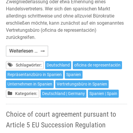
Zweigniederlassung oder etwa Ernennung eines
Handelsvertreters. Wer sich den spanischen Markt
allerdings schrittweise und ohne allzuviel Bürokratie
erschließen möchte, kann zunächst auf ein sogenanntes
Vertretungsbüro (oficina de representación)
zurückgreifen.
Das
Weiterlesen …
Vertretungsbüro
in
Schlagwörter:
Deutschland
oficina de representación
Spanien
Repräsentanzbüro in Spanien
Spanien
Unternehmen in Spanien
Vertretungsbüro in Spanien
Kategorien:
Deutschland | Germany
Spanien | Spain
Choice of court agreement pursuant to
Article 5 EU Succession Regulation