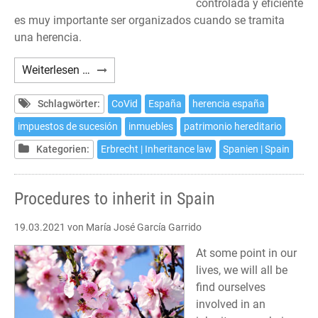
controlada y eficiente
es muy importante ser organizados cuando se tramita
una herencia.
Trámites
Weiterlesen …
para
heredar
Schlagwörter:
CoVid
España
herencia españa
en
impuestos de sucesión
inmuebles
patrimonio hereditario
España
Kategorien:
Erbrecht | Inheritance law
Spanien | Spain
Procedures to inherit in Spain
19.03.2021
von María José García Garrido
At some point in our
lives, we will all be
find ourselves
involved in an