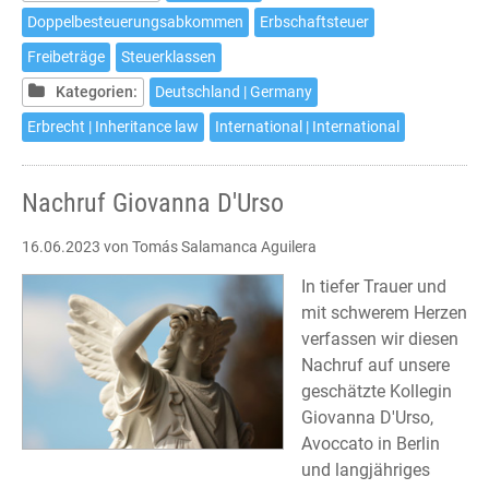
Doppelbesteuerungsabkommen
Erbschaftsteuer
Freibeträge
Steuerklassen
Kategorien:
Deutschland | Germany
Erbrecht | Inheritance law
International | International
Nachruf Giovanna D'Urso
16.06.2023
von Tomás Salamanca Aguilera
In tiefer Trauer und
mit schwerem Herzen
verfassen wir diesen
Nachruf auf unsere
geschätzte Kollegin
Giovanna D'Urso,
Avoccato in Berlin
und langjähriges