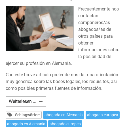
Frecuentemente nos
contactan
compañeros/as
abogados/as de
otros países para
obtener
informaciones sobre
la posibilidad de
ejercer su profesión en Alemania.
Con este breve artículo pretendemos dar una orientación
muy genérica sobre las bases legales, los requisitos, así
como posibles primeras fuentes de información.
¿Cómo
Weiterlesen …
ejercer
la
Schlagwörter:
abogada en Alemania
abogada europea
profesión
abogado en Alemania
abogado europeo