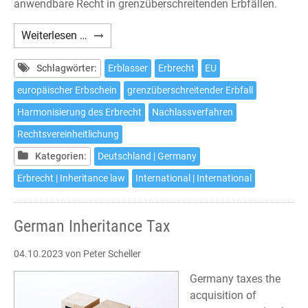
anwendbare Recht in grenzüberschreitenden Erbfällen.
Gerichtsstandsvereinbarung
Weiterlesen …
nach
Artikel
Schlagwörter:
Erblasser
Erbrecht
EU
5
europäischer Erbschein
grenzüberschreitender Erbfall
EUErbVO
Harmonisierung des Erbrecht
Nachlassverfahren
Rechtsvereinheitlichung
Kategorien:
Deutschland | Germany
Erbrecht | Inheritance law
International | International
German Inheritance Tax
04.10.2023
von Peter Scheller
Germany taxes the
acquisition of