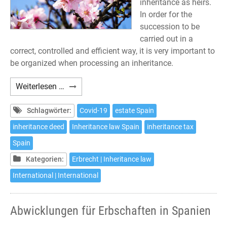
inheritance as heirs.
In order for the
succession to be
carried out in a
correct, controlled and efficient way, it is very important to
be organized when processing an inheritance.
Procedures
Weiterlesen …
to
inherit
Schlagwörter:
Covid-19
estate Spain
in
inheritance deed
Inheritance law Spain
inheritance tax
Spain
Spain
Kategorien:
Erbrecht | Inheritance law
International | International
Abwicklungen für Erbschaften in Spanien