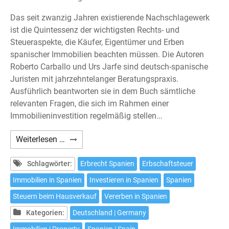
Das seit zwanzig Jahren existierende Nachschlagewerk
ist die Quintessenz der wichtigsten Rechts- und
Steueraspekte, die Käufer, Eigentümer und Erben
spanischer Immobilien beachten müssen. Die Autoren
Roberto Carballo und Urs Jarfe sind deutsch-spanische
Juristen mit jahrzehntelanger Beratungspraxis.
Ausführlich beantworten sie in dem Buch sämtliche
relevanten Fragen, die sich im Rahmen einer
Immobilieninvestition regelmäßig stellen...
Carballo/Hoffmann/Jarfe:
Weiterlesen …
Immobilien
in
Schlagwörter:
Erbrecht Spanien
Erbschaftsteuer
Spanien
Immobilien in Spanien
Investieren in Spanien
Spanien
–
Steuern beim Hausverkauf
Vererben in Spanien
Neunte
Auflage
Kategorien:
Deutschland | Germany