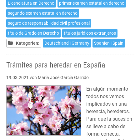
Licenciatura en Derecho
primer examen estatal en derecho
segundo examen estatal en derecho
seguro de responsabilidad civil profesional
título de Grado en Derecho
títulos jurídicos extranjeros
Kategorien:
Deutschland | Germany
Spanien | Spain
Trámites para heredar en España
19.03.2021
von María José García Garrido
En algún momento
todos nos vemos
implicados en una
herencia, herederos.
Para que la sucesión
se lleve a cabo de
forma correcta,