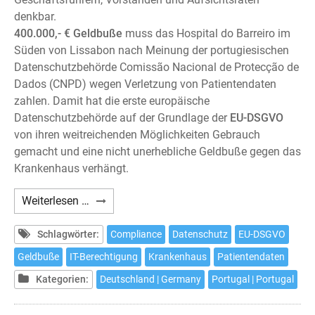
denkbar.
400.000,- € Geldbuße
muss das Hospital do Barreiro im
Süden von Lissabon nach Meinung der portugiesischen
Datenschutzbehörde Comissão Nacional de Protecção de
Dados (CNPD) wegen Verletzung von Patientendaten
zahlen. Damit hat die erste europäische
Datenschutzbehörde auf der Grundlage der
EU-DSGVO
von ihren weitreichenden Möglichkeiten Gebrauch
gemacht und eine nicht unerhebliche Geldbuße gegen das
Krankenhaus verhängt.
DSGVO-
Weiterlesen …
Verstoß:
Erste
Schlagwörter:
Compliance
Datenschutz
EU-DSGVO
empfindliche
Geldbuße
IT-Berechtigung
Krankenhaus
Patientendaten
Geldbuße
Kategorien:
Deutschland | Germany
Portugal | Portugal
gegen
Krankenhaus