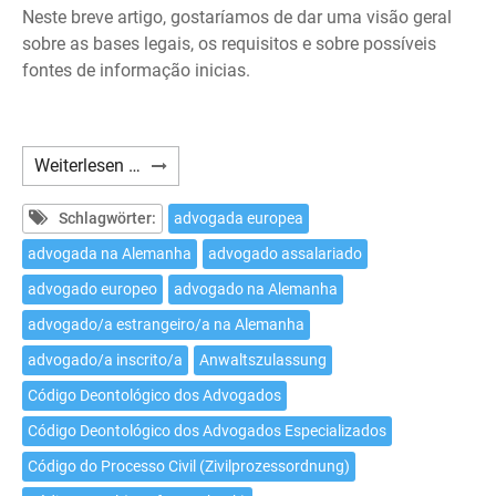
Neste breve artigo, gostaríamos de dar uma visão geral
sobre as bases legais, os requisitos e sobre possíveis
fontes de informação inicias.
Como
Weiterlesen …
exercer
a
Schlagwörter:
advogada europea
advocacia
advogada na Alemanha
advogado assalariado
na
advogado europeo
advogado na Alemanha
Alemanha
como
advogado/a estrangeiro/a na Alemanha
advogado/a
advogado/a inscrito/a
Anwaltszulassung
estrangeiro/a?
Código Deontológico dos Advogados
Código Deontológico dos Advogados Especializados
Código do Processo Civil (Zivilprozessordnung)