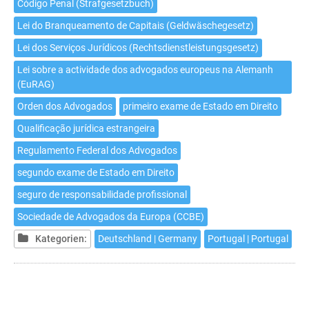
Código Penal (Strafgesetzbuch)
Lei do Branqueamento de Capitais (Geldwäschegesetz)
Lei dos Serviços Jurídicos (Rechtsdienstleistungsgesetz)
Lei sobre a actividade dos advogados europeus na Alemanh
(EuRAG)
Orden dos Advogados
primeiro exame de Estado em Direito
Qualificação jurídica estrangeira
Regulamento Federal dos Advogados
segundo exame de Estado em Direito
seguro de responsabilidade profissional
Sociedade de Advogados da Europa (CCBE)
Kategorien:
Deutschland | Germany
Portugal | Portugal