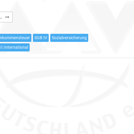
Deutsche
…
Sozialversicherung:
Bevollmächtigter
in
inkommensteuer
SGB IV
Sozialversicherung
Deutschland
l | International