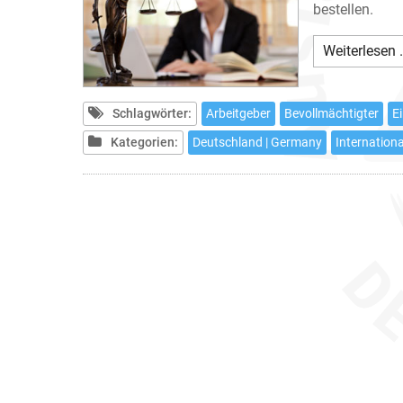
bestellen.
Weiterlesen 
Schlagwörter:
Arbeitgeber
Bevollmächtigter
E
Kategorien:
Deutschland | Germany
Internationa