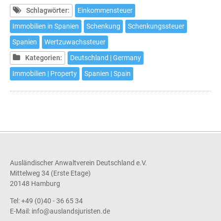
Immobilie
Schlagwörter:
Einkommensteuer
in
Immobilien in Spanien
Schenkung
Schenkungssteuer
Spanien
Spanien
Wertzuwachssteuer
und
deren
Kategorien:
Deutschland | Germany
steuerliche
Immobilien | Property
Spanien | Spain
Auswirkungen
Ausländischer Anwaltverein Deutschland e.V.
Mittelweg 34 (Erste Etage)
20148 Hamburg
Tel: +49 (0)40 - 36 65 34
E-Mail:
info@auslandsjuristen.de