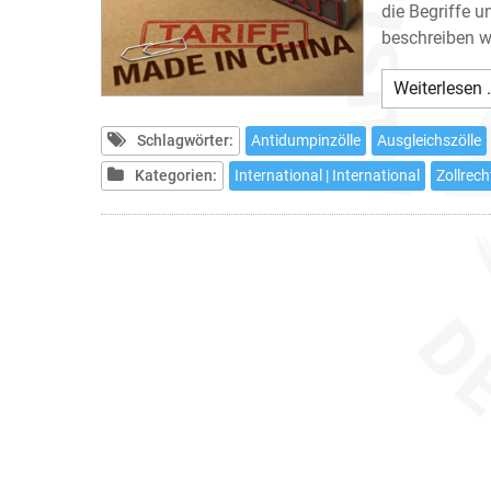
die Begriffe u
beschreiben wi
Weiterlesen 
Schlagwörter:
Antidumpinzölle
Ausgleichszölle
Kategorien:
International | International
Zollrec