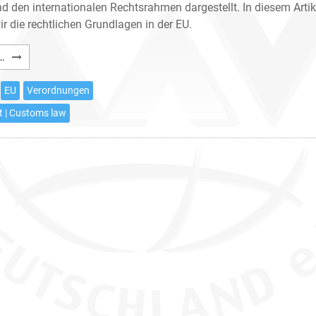
nd den internationalen Rechtsrahmen dargestellt. In diesem Artik
r die rechtlichen Grundlagen in der EU.
Antidumpingzölle
…
und
ihre
EU
Verordnungen
strafrechtlichen
ht | Customs law
Risiken
(2)