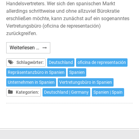
Handelsvertreters. Wer sich den spanischen Markt
allerdings schrittweise und ohne allzuviel Bürokratie
erschließen möchte, kann zunächst auf ein sogenanntes
Vertretungsbüro (oficina de representación)
zurückgreifen.
Das
Weiterlesen …
Vertretungsbüro
in
Schlagwörter:
Deutschland
oficina de representación
Spanien
Repräsentanzbüro in Spanien
Spanien
Unternehmen in Spanien
Vertretungsbüro in Spanien
Kategorien:
Deutschland | Germany
Spanien | Spain