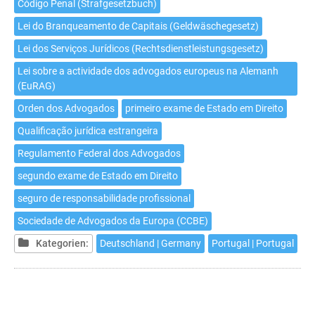
Código Penal (Strafgesetzbuch)
Lei do Branqueamento de Capitais (Geldwäschegesetz)
Lei dos Serviços Jurídicos (Rechtsdienstleistungsgesetz)
Lei sobre a actividade dos advogados europeus na Alemanh
(EuRAG)
Orden dos Advogados
primeiro exame de Estado em Direito
Qualificação jurídica estrangeira
Regulamento Federal dos Advogados
segundo exame de Estado em Direito
seguro de responsabilidade profissional
Sociedade de Advogados da Europa (CCBE)
Kategorien:
Deutschland | Germany
Portugal | Portugal