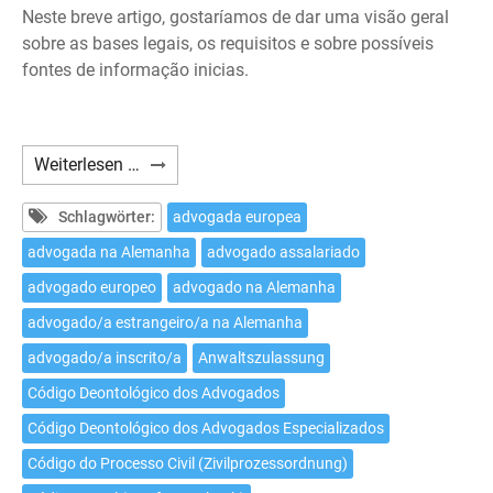
Neste breve artigo, gostaríamos de dar uma visão geral
sobre as bases legais, os requisitos e sobre possíveis
fontes de informação inicias.
Como
Weiterlesen …
exercer
a
Schlagwörter:
advogada europea
advocacia
advogada na Alemanha
advogado assalariado
na
advogado europeo
advogado na Alemanha
Alemanha
como
advogado/a estrangeiro/a na Alemanha
advogado/a
advogado/a inscrito/a
Anwaltszulassung
estrangeiro/a?
Código Deontológico dos Advogados
Código Deontológico dos Advogados Especializados
Código do Processo Civil (Zivilprozessordnung)