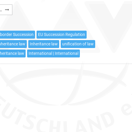
Choice
…
of
court
agreement
-border Succession
EU Succession Regulation
pursuant
nheritance law
Inheritance law
unification of law
to
Article
nheritance law
International | International
5
EU
Succession
Regulation