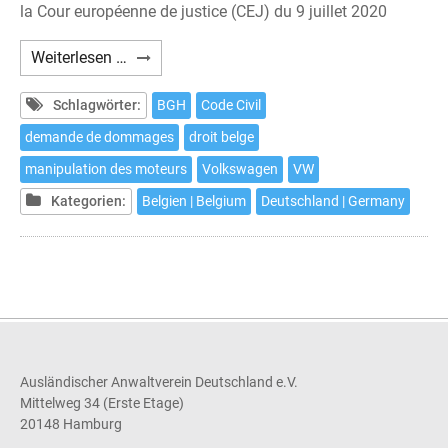
la Cour européenne de justice (CEJ) du 9 juillet 2020
En
Weiterlesen …
Belgique,
une
Schlagwörter:
BGH
Code Civil
action
demande de dommages
droit belge
en
manipulation des moteurs
Volkswagen
VW
justice
contre
Kategorien:
Belgien | Belgium
Deutschland | Germany
Volkswagen
est
possible
jusqu'au
18
septembre
2020
Ausländischer Anwaltverein Deutschland e.V.
Mittelweg 34 (Erste Etage)
20148 Hamburg