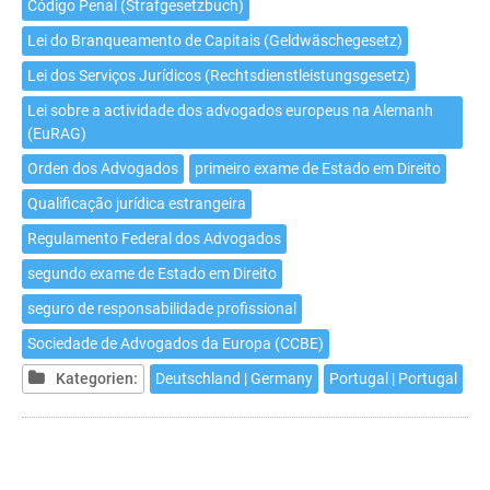
Código Penal (Strafgesetzbuch)
Lei do Branqueamento de Capitais (Geldwäschegesetz)
Lei dos Serviços Jurídicos (Rechtsdienstleistungsgesetz)
Lei sobre a actividade dos advogados europeus na Alemanh
(EuRAG)
Orden dos Advogados
primeiro exame de Estado em Direito
Qualificação jurídica estrangeira
Regulamento Federal dos Advogados
segundo exame de Estado em Direito
seguro de responsabilidade profissional
Sociedade de Advogados da Europa (CCBE)
Kategorien:
Deutschland | Germany
Portugal | Portugal