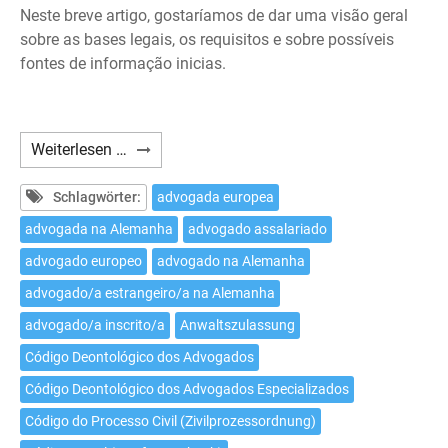
Neste breve artigo, gostaríamos de dar uma visão geral
sobre as bases legais, os requisitos e sobre possíveis
fontes de informação inicias.
Como
Weiterlesen …
exercer
a
Schlagwörter:
advogada europea
advocacia
advogada na Alemanha
advogado assalariado
na
advogado europeo
advogado na Alemanha
Alemanha
como
advogado/a estrangeiro/a na Alemanha
advogado/a
advogado/a inscrito/a
Anwaltszulassung
estrangeiro/a?
Código Deontológico dos Advogados
Código Deontológico dos Advogados Especializados
Código do Processo Civil (Zivilprozessordnung)