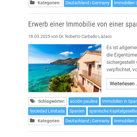
Kategorien:
Deutschland | Germany
Immobilien |
Erwerb einer Immobilie von einer spa
18.03.2025
von Dr. Roberto Carballo Lázaro
Es ist allgem
die Eigentüme
sichergestell
verpflichtet,
Weiterlesen 
Schlagwörter:
acción paulina
Immobilien in Spa
Sociedad Limitada
Spanien
spanische Kapitalgesells
Kategorien:
Deutschland | Germany
Immobilien |