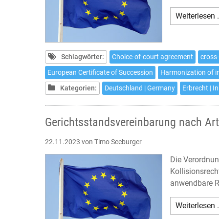
Weiterlesen 
Schlagwörter:
Choice-of-court agreement
cross
European Certificate of Succession
Harmonization of i
Kategorien:
Deutschland | Germany
Erbrecht | I
Gerichtsstandsvereinbarung nach Art
22.11.2023
von Timo Seeburger
Die Verordnun
Kollisionsrech
anwendbare Re
Weiterlesen 