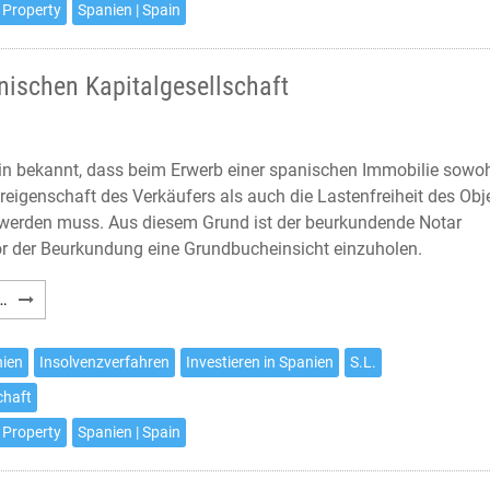
 Property
Spanien | Spain
deren
steuerliche
Auswirkungen
nischen Kapitalgesellschaft
ein bekannt, dass beim Erwerb einer spanischen Immobilie sowo
reigenschaft des Verkäufers als auch die Lastenfreiheit des Obj
t werden muss. Aus diesem Grund ist der beurkundende Notar
 vor der Beurkundung eine Grundbucheinsicht einzuholen.
Erwerb
…
einer
Immobilie
nien
Insolvenzverfahren
Investieren in Spanien
S.L.
von
chaft
einer
spanischen
 Property
Spanien | Spain
Kapitalgesellschaft