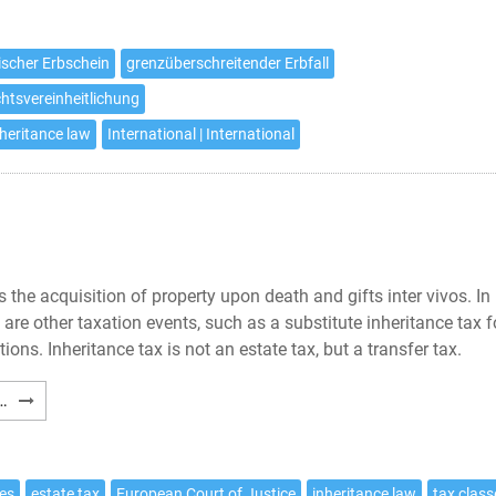
Artikel
5
ischer Erbschein
grenzüberschreitender Erbfall
EUErbVO
htsvereinheitlichung
nheritance law
International | International
the acquisition of property upon death and gifts inter vivos. In
e are other taxation events, such as a substitute inheritance tax f
ions. Inheritance tax is not an estate tax, but a transfer tax.
German
…
Inheritance
Tax
ies
estate tax
European Court of Justice
inheritance law
tax class