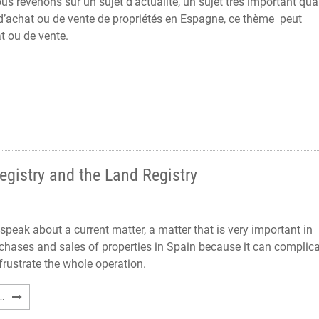
us revenons sur un sujet d’actualité, un sujet très important qu
d’achat ou de vente de propriétés en Espagne, ce thème peut
 ou de vente.
gistry and the Land Registry
speak about a current matter, a matter that is very important in
rchases and sales of properties in Spain because it can complic
frustrate the whole operation.
Concordance
…
between