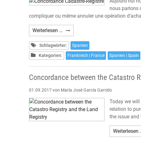
Aujourd’hui no
nous parlons 
compliquer ou même annuler une opération d’achat
Concordance
Weiterlesen …
Cadastre-
Registre
Schlagwörter:
Spanien
Kategorien:
Frankreich | France
Spanien | Spain
Concordance between the Catastro Re
01.09.2017
von María José García Garrido
Today we will 
relation to pu
the issue and 
Weiterlesen 