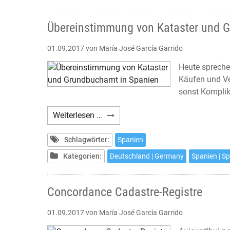
Übereinstimmung von Kataster und 
01.09.2017
von María José García Garrido
Heute spreche
Käufen und Ve
sonst Komplik
Übereinstimmung
Weiterlesen …
von
Kataster
Schlagwörter:
Spanien
und
Kategorien:
Deutschland | Germany
Spanien | S
Grundbuchamt
in
Spanien
Concordance Cadastre-Registre
01.09.2017
von María José García Garrido