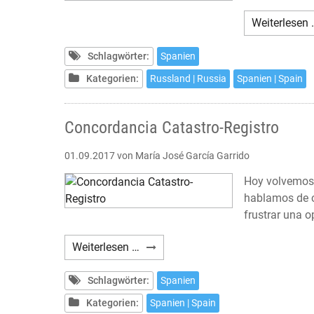
Weiterlesen 
Schlagwörter:
Spanien
Kategorien:
Russland | Russia
Spanien | Spain
Concordancia Catastro-Registro
01.09.2017
von María José García Garrido
Hoy volvemos 
hablamos de c
frustrar una o
Concordancia
Weiterlesen …
Catastro-
Registro
Schlagwörter:
Spanien
Kategorien:
Spanien | Spain