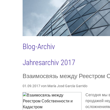
Blog-Archiv
Jahresarchiv 2017
Взаимосвязь между Реестром С
01.09.2017
von María José García Garrido
Сегодня мы в
продажей нед
осложнениям 