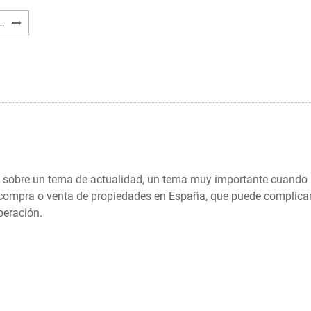
Взаимосвязь
…
между
Реестром
Собственности
и
Кадастром
sobre un tema de actualidad, un tema muy importante cuando
ompra o venta de propiedades en España, que puede complicar
peración.