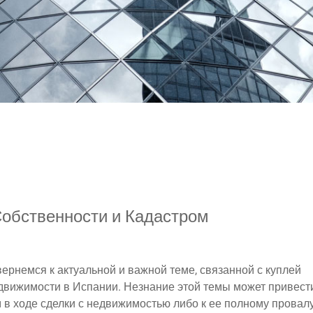
обственности и Кадастром
ернемся к актуальной и важной теме, связанной с куплей
вижимости в Испании. Незнание этой темы может привести
в ходе сделки с недвижимостью либо к ее полному провалу