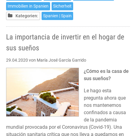
en
Immobilien in Spanien
Sicherheit
estos
dias
Kategorien:
Spanien | Spain
de
aislamiento
La importancia de invertir en el hogar de
sus sueños
29.04.2020
von María José García Garrido
¿Cómo es la casa de
sus sueños?
Le hago esta
pregunta ahora que
nos mantenemos
confinados a causa
de la pandemia
mundial provocada por el Coronavirus (Covid-19). Una
situación sanitaria crítica que nos lleva a quedarnos en