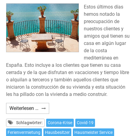
Estos últimos días
hemos notado la
preocupación de
nuestros clientes y
amigos qué tienen su
casa en algún lugar
de la costa
mediterránea en
España. Esto incluye a los clientes que tienen su casa
cerrada y de la que disfrutan en vacaciones y tiempo libre
o alquilan a terceros y también aquellos clientes que
iniciaron la construcción de su vivienda y esta situación
les ha pillado con la vivienda a medio construir.
Nuestra
Weiterlesen …
casa
en
Schlagwörter:
Corona-Krise
Covid-19
España
Ferienvermietung
Hausbesitzer
Hausmeister Service