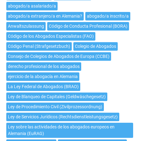
de
abogado/a asalariado/a
abogado/a
extranjero/a
abogado/a extranjero/a en Alemania?
abogado/a inscrito/a
en
Anwaltszulassung
Código de Conducta Profesional (BORA)
Alemania?
Código de los Abogados Especialistas (FAO)
Código Penal (Strafgesetzbuch)
Colegio de Abogados
Consejo de Colegios de Abogados de Europa (CCBE)
derecho profesional de los abogados
ejercicio de la abogacía en Alemania
La Ley Federal de Abogados (BRAO)
Ley de Blanqueo de Capitales (Geldwäschegesetz)
Ley de Procedimiento Civil (Zivilprozessordnung)
Ley de Servicios Jurídicos (Rechtsdienstleistungsgesetz)
Ley sobre las actividades de los abogados europeos en
Alemania (EuRAG)