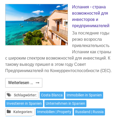
Испания - страна
возможностей для
инвесторов и
предпринимателей
За последние годы
резко возросла
привлекательность
Испании как страны
с широким спектром возможностей для инвестиций. К
такому выводу пришел в этом году Совет
Предпринимателей по Конкуррентоспособности (CEC).
ИНВЕСТИЦИИ
Weiterlesen …
НА
КОСТА
Schlagwörter:
Costa Blanca
Immobilien in Spanien
БЛАНКЕ
Investieren in Spanien
Unternehmen in Spanien
Kategorien:
Immobilien | Property
Russland | Russia