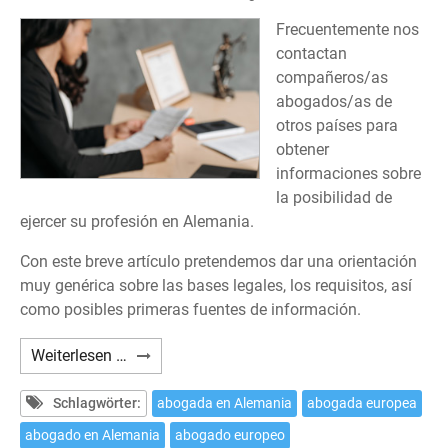
Frecuentemente nos
contactan
compañeros/as
abogados/as de
otros países para
obtener
informaciones sobre
la posibilidad de
ejercer su profesión en Alemania.
Con este breve artículo pretendemos dar una orientación
muy genérica sobre las bases legales, los requisitos, así
como posibles primeras fuentes de información.
¿Cómo
Weiterlesen …
ejercer
la
Schlagwörter:
abogada en Alemania
abogada europea
profesión
abogado en Alemania
abogado europeo