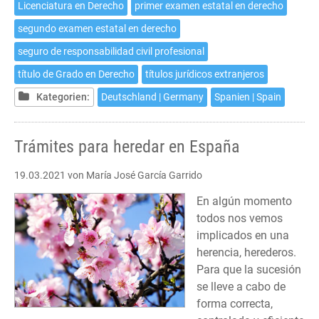
Licenciatura en Derecho
primer examen estatal en derecho
segundo examen estatal en derecho
seguro de responsabilidad civil profesional
título de Grado en Derecho
títulos jurídicos extranjeros
Kategorien:
Deutschland | Germany
Spanien | Spain
Trámites para heredar en España
19.03.2021
von María José García Garrido
En algún momento
todos nos vemos
implicados en una
herencia, herederos.
Para que la sucesión
se lleve a cabo de
forma correcta,