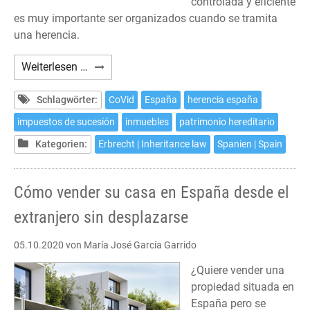
controlada y eficiente
es muy importante ser organizados cuando se tramita
una herencia.
Trámites
Weiterlesen …
para
heredar
Schlagwörter:
CoVid
España
herencia españa
en
impuestos de sucesión
inmuebles
patrimonio hereditario
España
Kategorien:
Erbrecht | Inheritance law
Spanien | Spain
Cómo vender su casa en España desde el
extranjero sin desplazarse
05.10.2020
von María José García Garrido
¿Quiere vender una
propiedad situada en
España pero se