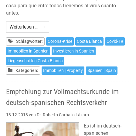
casa para que entre todos frenemos al virus cuanto
antes.
La
Weiterlesen …
importancia
de
Schlagwörter:
Corona-Krise
Costa Blanca
Covid-19
invertir
Immobilien in Spanien
Investieren in Spanien
en
Liegenschaften Costa Blanca
el
hogar
Kategorien:
Immobilien | Property
Spanien | Spain
de
sus
Empfehlung zur Vollmachtsurkunde im
sueños
deutsch-spanischen Rechtsverkehr
18.12.2018
von Dr. Roberto Carballo Lázaro
Es ist im deutsch-
spanischen