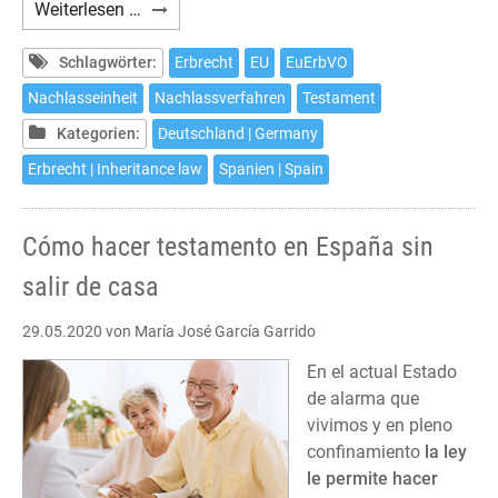
Europäische
Weiterlesen …
Erbrechtsverordnung
am
Schlagwörter:
Erbrecht
EU
EuErbVO
Beispiel
Nachlasseinheit
Nachlassverfahren
Testament
Spanien
Kategorien:
Deutschland | Germany
-
Deutschland
Erbrecht | Inheritance law
Spanien | Spain
Cómo hacer testamento en España sin
salir de casa
29.05.2020
von María José García Garrido
En el actual Estado
de alarma que
vivimos y en pleno
confinamiento
la ley
le permite hacer