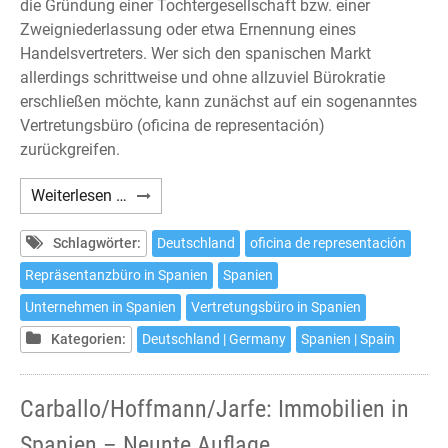
die Gründung einer Tochtergesellschaft bzw. einer
Zweigniederlassung oder etwa Ernennung eines
Handelsvertreters. Wer sich den spanischen Markt
allerdings schrittweise und ohne allzuviel Bürokratie
erschließen möchte, kann zunächst auf ein sogenanntes
Vertretungsbüro (oficina de representación)
zurückgreifen.
Das
Weiterlesen …
Vertretungsbüro
in
Schlagwörter:
Deutschland
oficina de representación
Spanien
Repräsentanzbüro in Spanien
Spanien
Unternehmen in Spanien
Vertretungsbüro in Spanien
Kategorien:
Deutschland | Germany
Spanien | Spain
Carballo/Hoffmann/Jarfe: Immobilien in
Spanien – Neunte Auflage