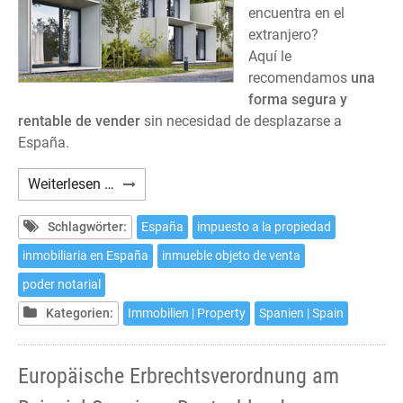
encuentra en el
extranjero?
Aquí le
recomendamos
una
forma segura y
rentable de vender
sin necesidad de desplazarse a
España.
Cómo
Weiterlesen …
vender
su
Schlagwörter:
España
impuesto a la propiedad
casa
inmobiliaria en España
inmueble objeto de venta
en
poder notarial
España
desde
Kategorien:
Immobilien | Property
Spanien | Spain
el
extranjero
Europäische Erbrechtsverordnung am
sin
desplazarse