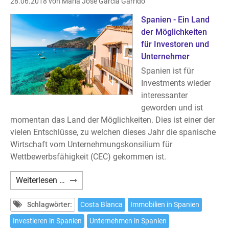
28.06.2018
von María José García Garrido
Spanien - Ein Land
der Möglichkeiten
für Investoren und
Unternehmer
Spanien ist für
Investments wieder
interessanter
geworden und ist
momentan das Land der Möglichkeiten. Dies ist einer der
vielen Entschlüsse, zu welchen dieses Jahr die spanische
Wirtschaft vom Unternehmungskonsilium für
Wettbewerbsfähigkeit (CEC) gekommen ist.
Investments
Weiterlesen …
an
der
Schlagwörter:
Costa Blanca
Immobilien in Spanien
Costa
Investieren in Spanien
Unternehmen in Spanien
Blanca