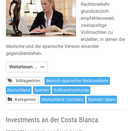
Rechtsverkehr
grundsätzlich
empfehlenswert,
zweispaltige
Vollmachten zu
erstellen, in denen die
deutsche und die spanische Version einander
gegenüberstehen.
Empfehlung
Weiterlesen …
zur
Vollmachtsurkunde
Schlagwörter:
deutsch-spanischer Rechtsverkehr
im
Deutschland
Spanien
Vollmachtsurkunde
deutsch-
Kategorien:
Deutschland | Germany
Spanien | Spain
spanischen
Rechtsverkehr
Investments an der Costa Blanca