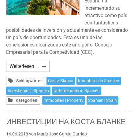
España ha
incrementado su
atractivo como país
con fantásticas
posibilidades de inversión y actualmente es considerado
un país de oportunidades. Esta es una de las
conclusiones alcanzadas este año por el Consejo
Empresarial para la Competividad (CEC).
Inversiones
Weiterlesen …
en
la
Schlagwörter:
Costa Blanca
Immobilien in Spanien
Costa
Investieren in Spanien
Unternehmen in Spanien
Blanca
Kategorien:
Immobilien | Property
Spanien | Spain
ИНВЕСТИЦИИ НА КОСТА БЛАНКЕ
14.06.2018
von María José García Garrido