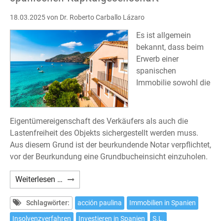
18.03.2025
von Dr. Roberto Carballo Lázaro
Es ist allgemein
bekannt, dass beim
Erwerb einer
spanischen
Immobilie sowohl die
Eigentümereigenschaft des Verkäufers als auch die
Lastenfreiheit des Objekts sichergestellt werden muss.
Aus diesem Grund ist der beurkundende Notar verpflichtet,
vor der Beurkundung eine Grundbucheinsicht einzuholen.
Erwerb
Weiterlesen …
einer
Immobilie
Schlagwörter:
acción paulina
Immobilien in Spanien
von
Insolvenzverfahren
Investieren in Spanien
S.L.