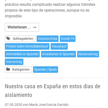
práctica resulta complicado realizar algunos trámites
propios de este tipo de operaciones, aunque no es
imposible.
¿Es
Weiterlesen …
posible
comprar
Schlagwörter:
Corona-Krise
Covid-19
una
Fristen beim Immobilienkauf
Hauskauf
casa
Immobilien in Spanien
Investieren in Spanien
Notarvertrag
en
España
Vorvertrag
durante
Kategorien:
Spanien | Spain
el
Estado
de
Nuestra casa en España en estos dias de
Alarma?
aislamiento
07.05.2020
von María José García Garrido