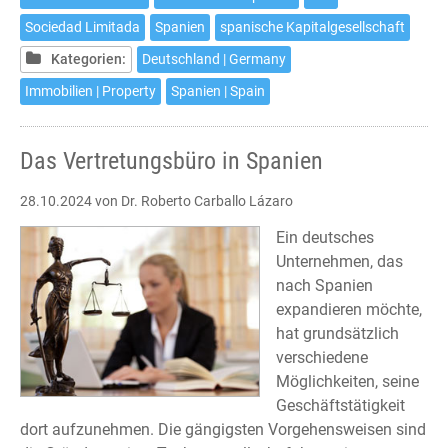
einer
Sociedad Limitada
Spanien
spanische Kapitalgesellschaft
spanischen
Kapitalgesellschaft
Kategorien:
Deutschland | Germany
Immobilien | Property
Spanien | Spain
Das Vertretungsbüro in Spanien
28.10.2024
von Dr. Roberto Carballo Lázaro
Ein deutsches
Unternehmen, das
nach Spanien
expandieren möchte,
hat grundsätzlich
verschiedene
Möglichkeiten, seine
Geschäftstätigkeit
dort aufzunehmen. Die gängigsten Vorgehensweisen sind