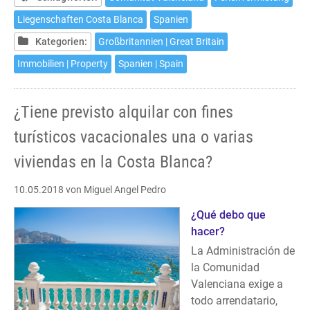
in
Liegenschaften Costa Blanca
Spanien
renting
Kategorien:
Großbritannien | Great Britain
one
or
Immobilien | Property
Spanien | Spain
more
of
¿Tiene previsto alquilar con fines
your
properties
turísticos vacacionales una o varias
at
viviendas en la Costa Blanca?
the
Costa
10.05.2018
von Miguel Angel Pedro
Blanca
for
¿Qué debo que
vacation
hacer?
purposes?
La Administración de
la Comunidad
Valenciana exige a
todo arrendatario,