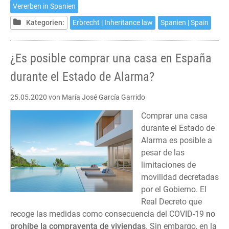
salir
Vererben in Spanien
de
Kategorien:
Erbrecht | Inheritance law
Spanien | Spain
casa
¿Es posible comprar una casa en España
durante el Estado de Alarma?
25.05.2020
von María José García Garrido
Comprar una casa
durante el Estado de
Alarma es posible a
pesar de las
limitaciones de
movilidad decretadas
por el Gobierno. El
Real Decreto que
recoge las medidas como consecuencia del COVID-19
no
prohíbe la compraventa de viviendas
. Sin embargo, en la