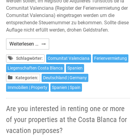
werden sollen, im Registro de Alquileres Turísticos de la
Comunitat Valenciana (Register der Ferienvermietung der
Comunitat Valenciana) eingetragen werden um die
entsprechende Steuernummer zu bekommen. Sollte diese
Auflage nicht erfüllt werden, drohen Geldstrafen.
Haben
Weiterlesen …
Sie
Interesse
Schlagwörter:
Comunitat Valenciana
Ferienvermietung
daran
Liegenschaften Costa Blanca
Spanien
Ihre
Kategorien:
Deutschland | Germany
oder
eine
Immobilien | Property
Spanien | Spain
Ihrer
Liegenschaften
Are you interested in renting one or more
an
der
of your properties at the Costa Blanca for
Costa
vacation purposes?
Blanca