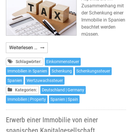
Zusammenhang mit
der Schenkung einer
Immobilie in Spanien
beachtet werden
müssen.
Schenkung
Weiterlesen …
einer
Immobilie
Schlagwörter:
Einkommensteuer
in
Immobilien in Spanien
Schenkung
Schenkungssteuer
Spanien
Spanien
Wertzuwachssteuer
und
deren
Kategorien:
Deutschland | Germany
steuerliche
Immobilien | Property
Spanien | Spain
Auswirkungen
Erwerb einer Immobilie von einer
spanischen Kapitalgesellschaft