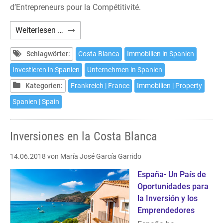
d’Entrepreneurs pour la Compétitivité.
Investissements
Weiterlesen …
sur
la
Schlagwörter:
Costa Blanca
Immobilien in Spanien
Costa
Investieren in Spanien
Unternehmen in Spanien
Blanca
Kategorien:
Frankreich | France
Immobilien | Property
Spanien | Spain
Inversiones en la Costa Blanca
14.06.2018
von María José García Garrido
España- Un País de
Oportunidades para
la Inversión y los
Emprendedores