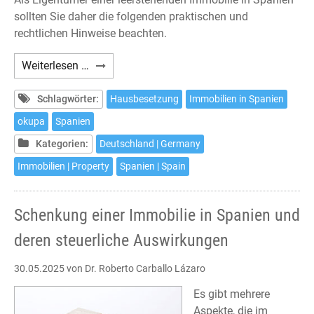
sollten Sie daher die folgenden praktischen und
rechtlichen Hinweise beachten.
Haus-
Weiterlesen …
und
Wohnungsbesetzungen
Schlagwörter:
Hausbesetzung
Immobilien in Spanien
in
okupa
Spanien
Spanien
Kategorien:
Deutschland | Germany
–
Was
Immobilien | Property
Spanien | Spain
tun?
Schenkung einer Immobilie in Spanien und
deren steuerliche Auswirkungen
30.05.2025
von Dr. Roberto Carballo Lázaro
Es gibt mehrere
Aspekte, die im