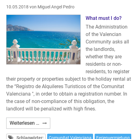
zur
10.05.2018
von Miguel Angel Pedro
Ferienvermietung
anzubieten?
What must I do?
The Administration
of the Valencian
Community asks all
the landlords,
whether they are
residents or non-
residents, to register
their property or properties subject to the holiday rental at
the “Registro de Alquileres Turisticos of the Comunitat
Valenciana ", in order to obtain a registration number. In
the case of non-compliance of this obligation, the
landlord will be penalized with high fines.
Are
Weiterlesen …
you
interested
Schlagwörter:
Comunitat Valenciana
Ferienvermietung