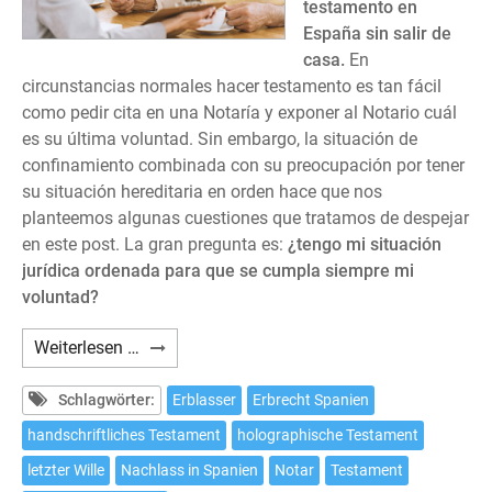
testamento en
España sin salir de
casa.
En
circunstancias normales hacer testamento es tan fácil
como pedir cita en una Notaría y exponer al Notario cuál
es su última voluntad. Sin embargo, la situación de
confinamiento combinada con su preocupación por tener
su situación hereditaria en orden hace que nos
planteemos algunas cuestiones que tratamos de despejar
en este post. La gran pregunta es:
¿tengo mi situación
jurídica ordenada para que se cumpla siempre mi
voluntad?
Cómo
Weiterlesen …
hacer
testamento
Schlagwörter:
Erblasser
Erbrecht Spanien
en
handschriftliches Testament
holographische Testament
España
letzter Wille
Nachlass in Spanien
Notar
Testament
sin