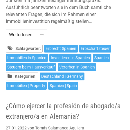
Juristen mit jahrzehntelanger Beratungspraxis.
Ausführlich beantworten sie in dem Buch sämtliche
relevanten Fragen, die sich im Rahmen einer
Immobilieninvestition regelmäßig stellen...
Carballo/Hoffmann/Jarfe:
Weiterlesen …
Immobilien
in
Schlagwörter:
Erbrecht Spanien
Erbschaftsteuer
Spanien
Immobilien in Spanien
Investieren in Spanien
Spanien
–
Steuern beim Hausverkauf
Vererben in Spanien
Neunte
Auflage
Kategorien:
Deutschland | Germany
Immobilien | Property
Spanien | Spain
¿Cómo ejercer la profesión de abogado/a
extranjero/a en Alemania?
27.01.2022
von Tomás Salamanca Aguilera