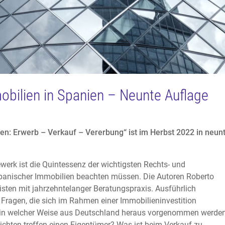
bilien in Spanien – Neunte Auflage
en: Erwerb – Verkauf – Vererbung“ ist im Herbst 2022
in neun
erk ist die Quintessenz der wichtigsten Rechts- und
spanischer Immobilien beachten müssen. Die Autoren Roberto
isten mit jahrzehntelanger Beratungspraxis. Ausführlich
Fragen, die sich im Rahmen einer Immobilieninvestition
n in welcher Weise aus Deutschland heraus vorgenommen werde
ichten treffen einen Eigentümer? Was ist beim Verkauf zu