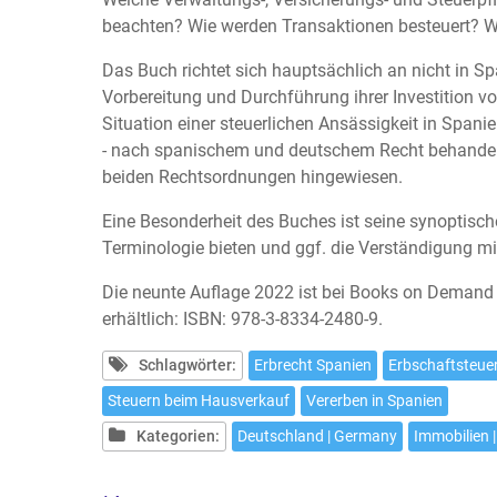
beachten? Wie werden Transaktionen besteuert? Wi
Das Buch richtet sich hauptsächlich an nicht in S
Vorbereitung und Durchführung ihrer Investition vo
Situation einer steuerlichen Ansässigkeit in Span
- nach spanischem und deutschem Recht behandelt
beiden Rechtsordnungen hingewiesen.
Eine Besonderheit des Buches ist seine synoptisc
Terminologie bieten und ggf. die Verständigung mit
Die neunte Auflage 2022 ist bei Books on Demand e
erhältlich: ISBN: 978-3-8334-2480-9.
Schlagwörter:
Erbrecht Spanien
Erbschaftsteue
Steuern beim Hausverkauf
Vererben in Spanien
Kategorien:
Deutschland | Germany
Immobilien |