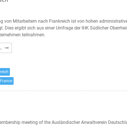
g von Mitarbeitern nach Frankreich ist von hohen administrativ
. Dies ergibt sich aus einer Umfrage der IHK Südlicher Oberrhei
ternehmen teilnahmen.
Entsendung
…
nach
Frankreich
mit
reich
Hürden
 France
mbership meeting of the Ausländischer Anwaltverein Deutschl