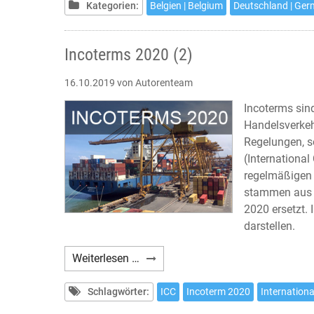
Kategorien:
Belgien | Belgium
Deutschland | Ge
Incoterms 2020 (2)
16.10.2019
von Autorenteam
Incoterms sin
Handelsverkeh
Regelungen, s
(Internationa
regelmäßigen
stammen aus 
2020 ersetzt. 
darstellen.
Incoterms
Weiterlesen …
2020
(2)
Schlagwörter:
ICC
Incoterm 2020
Internation