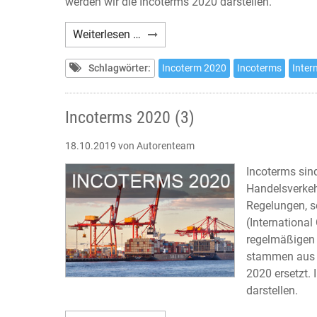
werden wir die Incoterms 2020 darstellen.
Incoterms
Weiterlesen …
2020
(4)
Schlagwörter:
Incoterm 2020
Incoterms
Inter
Incoterms 2020 (3)
18.10.2019
von Autorenteam
Incoterms sin
Handelsverkeh
Regelungen, s
(Internationa
regelmäßigen
stammen aus 
2020 ersetzt. 
darstellen.