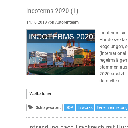
Incoterms 2020 (1)
14.10.2019
von Autorenteam
Incoterms sin
Handelsverkeh
Regelungen, s
(Internationa
regelmäßigen
stammen aus 
2020 ersetzt. 
darstellen.
Incoterms
Weiterlesen …
2020
(1)
Schlagwörter:
DDP
Exworks
Ferienvermietung
Entsendung nach Frankreich mit Hür