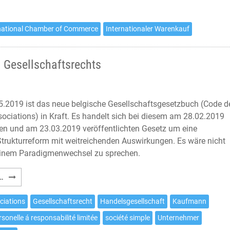
national Chamber of Commerce
Internationaler Warenkauf
 Gesellschaftsrechts
5.2019 ist das neue belgische Gesellschaftsgesetzbuch (Code d
sociations) in Kraft. Es handelt sich bei diesem am 28.02.2019
en und am 23.03.2019 veröffentlichten Gesetz um eine
 Strukturreform mit weitreichenden Auswirkungen. Es wäre nicht
 einem Paradigmenwechsel zu sprechen.
Grundlegende
…
Reform
des
ciations
Gesellschaftsrecht
Handelsgesellschaft
Kaufmann
belgischen
rsonelle á responsabilité limitée
société simple
Unternehmer
Gesellschaftsrechts