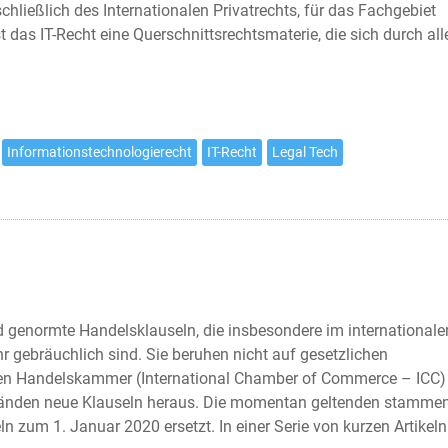
chließlich des Internationalen Privatrechts, für das Fachgebiet
t das IT-Recht eine Querschnittsrechtsmaterie, die sich durch all
Informationstechnologierecht
IT-Recht
Legal Tech
d genormte Handelsklauseln, die insbesondere im internationale
r gebräuchlich sind. Sie beruhen nicht auf gesetzlichen
len Handelskammer (International Chamber of Commerce – ICC)
ständen neue Klauseln heraus. Die momentan geltenden stamme
zum 1. Januar 2020 ersetzt. In einer Serie von kurzen Artikeln