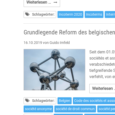
Incoterms
Weiterlesen …
2020
(3)
Schlagwörter:
Incoterm 2020
Incoterms
Inter
Grundlegende Reform des belgischen
16.10.2019
von Guido Imfeld
Seit dem 01.0
sociétés et as
verabschiedet
tiefgreifende
verfehlt, von
Weiterlesen 
Schlagwörter:
Belgien
Code des sociétés et asso
société anonyme
société de droit commun
société pe