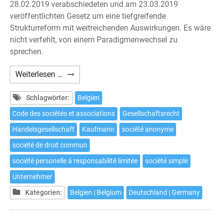
28.02.2019 verabschiedeten und am 23.03.2019
veröffentlichten Gesetz um eine tiefgreifende
Strukturreform mit weitreichenden Auswirkungen. Es wäre
nicht verfehlt, von einem Paradigmenwechsel zu
sprechen.
Grundlegende
Weiterlesen …
Reform
des
Schlagwörter:
Belgien
belgischen
Code des sociétés et associations
Gesellschaftsrecht
Gesellschaftsrechts
Handelsgesellschaft
Kaufmann
société anonyme
société de droit commun
société personelle á responsabilité limitée
société simple
Unternehmer
Kategorien:
Belgien | Belgium
Deutschland | Germany