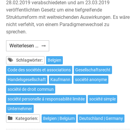
28.02.2019 verabschiedeten und am 23.03.2019
veröffentlichten Gesetz um eine tiefgreifende
Strukturreform mit weitreichenden Auswirkungen. Es wäre
nicht verfehlt, von einem Paradigmenwechsel zu
sprechen.
Grundlegende
Weiterlesen …
Reform
des
Schlagwörter:
Belgien
belgischen
Code des sociétés et associations
Gesellschaftsrecht
Gesellschaftsrechts
Handelsgesellschaft
Kaufmann
société anonyme
société de droit commun
société personelle á responsabilité limitée
société simple
Unternehmer
Kategorien:
Belgien | Belgium
Deutschland | Germany