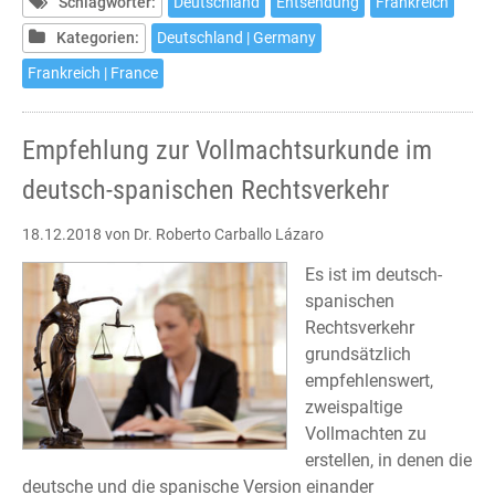
Frankreich
Schlagwörter:
Deutschland
Entsendung
Frankreich
mit
Kategorien:
Deutschland | Germany
Hürden
Frankreich | France
Empfehlung zur Vollmachtsurkunde im
deutsch-spanischen Rechtsverkehr
18.12.2018
von Dr. Roberto Carballo Lázaro
Es ist im deutsch-
spanischen
Rechtsverkehr
grundsätzlich
empfehlenswert,
zweispaltige
Vollmachten zu
erstellen, in denen die
deutsche und die spanische Version einander