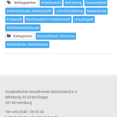
des
Schlagwörter:
Arbeitsrecht
Befristung
Deutschland
Arbeitsrechts
Internationales Arbeitsrecht
Lohnfortzahlung
Niederlande
in
Probezeit
Rechtswahl im Arbeitsrecht
Urlaubsgeld
den
Niederlanden
Wettbewerbsklausel
Kategorien:
Deutschland | Germany
Niederlande | Netherlands
Ausländischer Anwaltverein Deutschland e.V.
Mittelweg 34 (Erste Etage)
20148 Hamburg
Tel: +49 (0)40 - 36 65 34