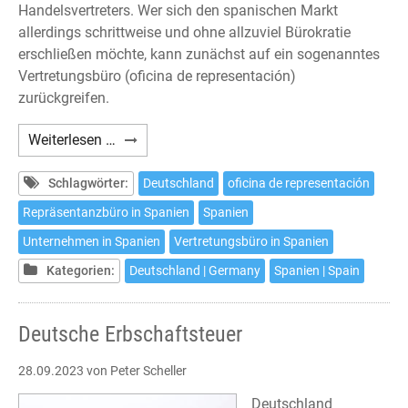
Handelsvertreters. Wer sich den spanischen Markt
allerdings schrittweise und ohne allzuviel Bürokratie
erschließen möchte, kann zunächst auf ein sogenanntes
Vertretungsbüro (oficina de representación)
zurückgreifen.
Das
Weiterlesen …
Vertretungsbüro
in
Schlagwörter:
Deutschland
oficina de representación
Spanien
Repräsentanzbüro in Spanien
Spanien
Unternehmen in Spanien
Vertretungsbüro in Spanien
Kategorien:
Deutschland | Germany
Spanien | Spain
Deutsche Erbschaftsteuer
28.09.2023
von Peter Scheller
Deutschland