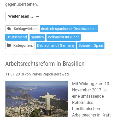
gegenüberstehen.
Empfehlung
Weiterlesen …
zur
Vollmachtsurkunde
Schlagwörter:
deutsch-spanischer Rechtsverkehr
im
Deutschland
Spanien
Vollmachtsurkunde
deutsch-
Kategorien:
Deutschland | Germany
Spanien | Spain
spanischen
Rechtsverkehr
Arbeitsrechtsreform in Brasilien
11.07.2018
von Parvis Papoli-Barawati
Mit Wirkung zum 13.
November 2017 ist
eine umfassende
Reform des
brasilianischen
Arbeitsrechts in Kraft