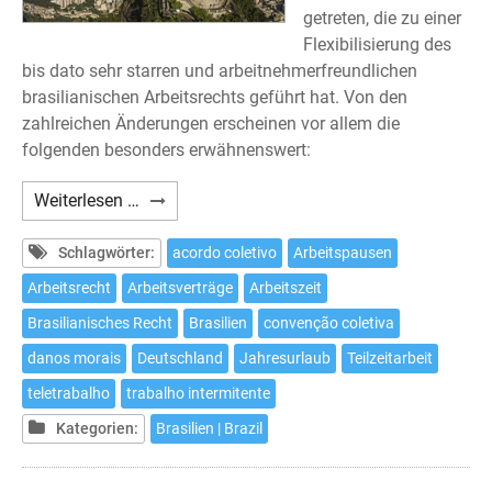
getreten, die zu einer
Flexibilisierung des
bis dato sehr starren und arbeitnehmerfreundlichen
brasilianischen Arbeitsrechts geführt hat. Von den
zahlreichen Änderungen erscheinen vor allem die
folgenden besonders erwähnenswert:
Arbeitsrechtsreform
Weiterlesen …
in
Brasilien
Schlagwörter:
acordo coletivo
Arbeitspausen
Arbeitsrecht
Arbeitsverträge
Arbeitszeit
Brasilianisches Recht
Brasilien
convenção coletiva
danos morais
Deutschland
Jahresurlaub
Teilzeitarbeit
teletrabalho
trabalho intermitente
Kategorien:
Brasilien | Brazil