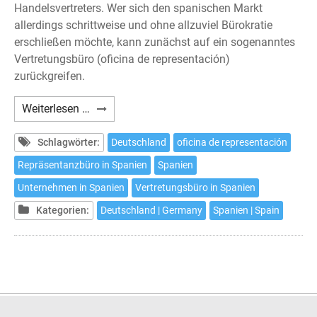
Handelsvertreters. Wer sich den spanischen Markt
allerdings schrittweise und ohne allzuviel Bürokratie
erschließen möchte, kann zunächst auf ein sogenanntes
Vertretungsbüro (oficina de representación)
zurückgreifen.
Das
Weiterlesen …
Vertretungsbüro
in
Schlagwörter:
Deutschland
oficina de representación
Spanien
Repräsentanzbüro in Spanien
Spanien
Unternehmen in Spanien
Vertretungsbüro in Spanien
Kategorien:
Deutschland | Germany
Spanien | Spain