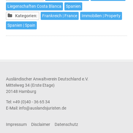
de
Liegenschaften Costa Blanca
Spanien
louer
Kategorien:
Frankreich | France
Immobilien | Property
à
des
Spanien | Spain
fins
touristiques
un
ou
plusieurs
de
vos
Ausländischer Anwaltverein Deutschland e.V.
biens
Mittelweg 34 (Erste Etage)
immeubles
20148 Hamburg
sur
Tel: +49 (0)40 - 36 65 34
la
E-Mail:
info@auslandsjuristen.de
Costa
Blanca?
Impressum
Disclaimer
Datenschutz