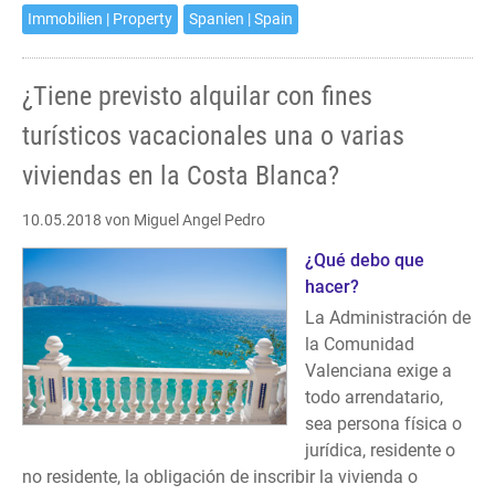
or
Immobilien | Property
Spanien | Spain
more
of
¿Tiene previsto alquilar con fines
your
properties
turísticos vacacionales una o varias
at
viviendas en la Costa Blanca?
the
Costa
10.05.2018
von Miguel Angel Pedro
Blanca
for
¿Qué debo que
vacation
hacer?
purposes?
La Administración de
la Comunidad
Valenciana exige a
todo arrendatario,
sea persona física o
jurídica, residente o
no residente, la obligación de inscribir la vivienda o