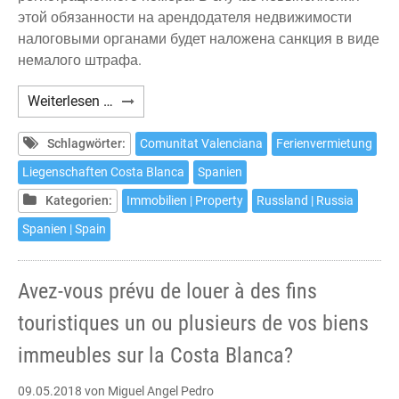
этой обязанности на арендодателя недвижимости
налоговыми органами будет наложена санкция в виде
немалого штрафа.
¿Вы
Weiterlesen …
собственник
одного
Schlagwörter:
Comunitat Valenciana
Ferienvermietung
или
Liegenschaften Costa Blanca
Spanien
нескольких
Kategorien:
Immobilien | Property
Russland | Russia
объектов
недвижимости
Spanien | Spain
на
Коста
Avez-vous prévu de louer à des fins
Бланке
и
touristiques un ou plusieurs de vos biens
планируете
immeubles sur la Costa Blanca?
сдавать
их
09.05.2018
von Miguel Angel Pedro