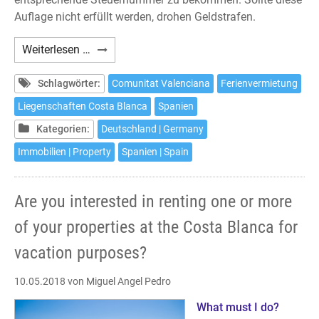
Auflage nicht erfüllt werden, drohen Geldstrafen.
Haben
Weiterlesen …
Sie
Interesse
Schlagwörter:
Comunitat Valenciana
Ferienvermietung
daran
Liegenschaften Costa Blanca
Spanien
Ihre
Kategorien:
Deutschland | Germany
oder
eine
Immobilien | Property
Spanien | Spain
Ihrer
Liegenschaften
Are you interested in renting one or more
an
der
of your properties at the Costa Blanca for
Costa
vacation purposes?
Blanca
zur
10.05.2018
von Miguel Angel Pedro
Ferienvermietung
anzubieten?
What must I do?