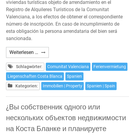
viviendas turísticas objeto de arrendamiento en el
Registro de Alquileres Turísticos de la Comunitat
Valenciana, a los efectos de obtener el correspondiente
número de inscripción. En caso de incumplimiento de
esta obligación la persona arrendataria del bien será
sancionada.
¿Tiene
Weiterlesen …
previsto
alquilar
Schlagwörter:
Comunitat Valenciana
Ferienvermietung
con
Liegenschaften Costa Blanca
Spanien
fines
Kategorien:
Immobilien | Property
Spanien | Spain
turísticos
vacacionales
una
¿Вы собственник одного или
o
нескольких объектов недвижимости
varias
viviendas
на Коста Бланке и планируете
en