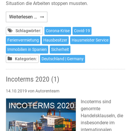
Situation die Arbeiten stoppen mussten.
Unser
Weiterlesen …
Haus
in
Schlagwörter:
Corona-Krise
Covid-19
Spanien
Ferienvermietung
Hausbesitzer
Hausmeister Service
in
Immobilien in Spanien
Sicherheit
Zeiten
der
Kategorien:
Deutschland | Germany
Ausgangssperre
Incoterms 2020 (1)
14.10.2019
von Autorenteam
Incoterms sind
genormte
Handelsklauseln, die
insbesondere im
internationalen