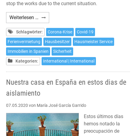
stop the works due to the current situation.
Our
Weiterlesen …
house
in
Schlagwörter:
Corona-Krise
Covid-19
Spain
Ferienvermietung
Hausbesitzer
Hausmeister Service
in
Immobilien in Spanien
Sicherheit
lockdown
times
Kategorien:
International | International
Nuestra casa en España en estos dias de
aislamiento
07.05.2020
von María José García Garrido
Estos últimos días
hemos notado la
preocupación de