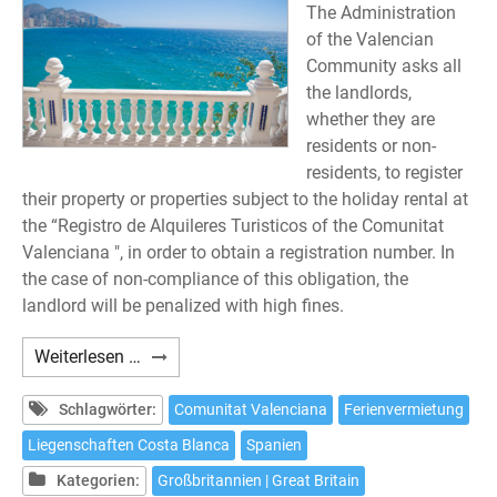
The Administration
of the Valencian
Community asks all
the landlords,
whether they are
residents or non-
residents, to register
their property or properties subject to the holiday rental at
the “Registro de Alquileres Turisticos of the Comunitat
Valenciana ", in order to obtain a registration number. In
the case of non-compliance of this obligation, the
landlord will be penalized with high fines.
Are
Weiterlesen …
you
interested
Schlagwörter:
Comunitat Valenciana
Ferienvermietung
in
Liegenschaften Costa Blanca
Spanien
renting
Kategorien:
Großbritannien | Great Britain
one