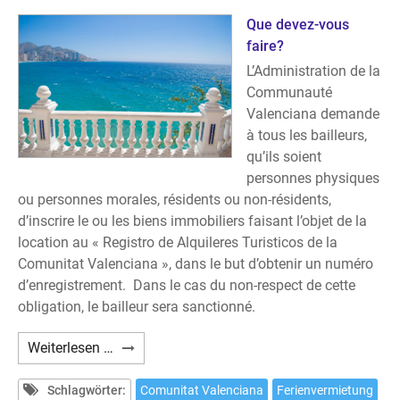
в
краткосрочную
Que devez-vous
аренду
faire?
туристам
L’Administration de la
и
Communauté
отдыхающим?
Valenciana demande
à tous les bailleurs,
qu’ils soient
personnes physiques
ou personnes morales, résidents ou non-résidents,
d’inscrire le ou les biens immobiliers faisant l’objet de la
location au « Registro de Alquileres Turisticos de la
Comunitat Valenciana », dans le but d’obtenir un numéro
d’enregistrement. Dans le cas du non-respect de cette
obligation, le bailleur sera sanctionné.
Avez-
Weiterlesen …
vous
prévu
Schlagwörter:
Comunitat Valenciana
Ferienvermietung