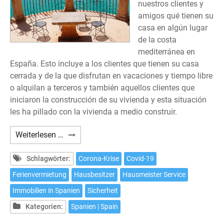
nuestros clientes y
amigos qué tienen su
casa en algún lugar
de la costa
mediterránea en
España. Esto incluye a los clientes que tienen su casa
cerrada y de la que disfrutan en vacaciones y tiempo libre
o alquilan a terceros y también aquellos clientes que
iniciaron la construcción de su vivienda y esta situación
les ha pillado con la vivienda a medio construir.
Nuestra
Weiterlesen …
casa
en
Schlagwörter:
Corona-Krise
Covid-19
España
Ferienvermietung
Hausbesitzer
Hausmeister Service
en
Immobilien in Spanien
Sicherheit
estos
dias
Kategorien:
Spanien | Spain
de