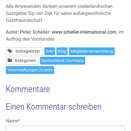
Alle Anwesenden danken unserem niederländischen
Gastgeber Sip van Dijk für seine außergewöhnliche
Gastfreundschaft.
Autor: Peter Scheller
,
www.scheller-international.com
, im
Auftrag des Vorstandes
Schlagwörter:
AAV
Blog
Mitgliederversammlung
Kategorien:
Deutschland | Germany
Veranstaltungen | Events
Kommentare
Einen Kommentar schreiben
Pflichtfeld
Name
*