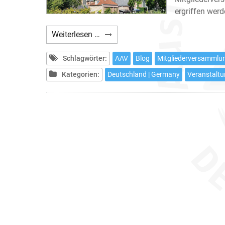
ergriffen werd
AAV
Weiterlesen …
–
Mitgliederversammlung
Schlagwörter:
AAV
Blog
Mitgliederversammlu
2019
Kategorien:
Deutschland | Germany
Veranstaltu