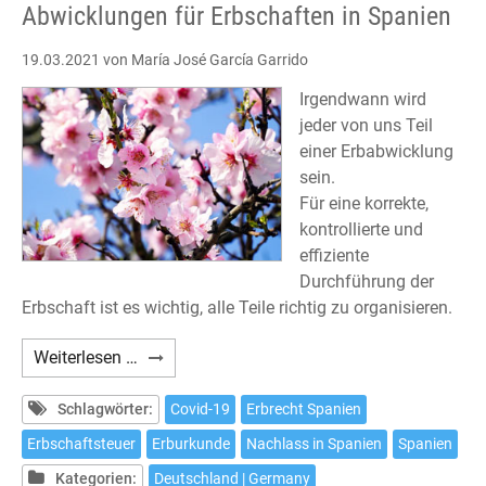
Abwicklungen für Erbschaften in Spanien
19.03.2021
von María José García Garrido
Irgendwann wird
jeder von uns Teil
einer Erbabwicklung
sein.
Für eine korrekte,
kontrollierte und
effiziente
Durchführung der
Erbschaft ist es wichtig, alle Teile richtig zu organisieren.
Abwicklungen
Weiterlesen …
für
Erbschaften
Schlagwörter:
Covid-19
Erbrecht Spanien
in
Erbschaftsteuer
Erburkunde
Nachlass in Spanien
Spanien
Spanien
Kategorien:
Deutschland | Germany