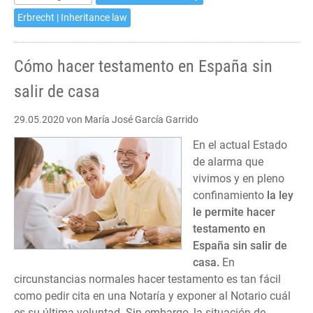
Erbrecht | Inheritance law
Cómo hacer testamento en España sin
salir de casa
29.05.2020
von María José García Garrido
En el actual Estado
de alarma que
vivimos y en pleno
confinamiento
la ley
le permite hacer
testamento en
España sin salir de
casa.
En
circunstancias normales hacer testamento es tan fácil
como pedir cita en una Notaría y exponer al Notario cuál
es su última voluntad. Sin embargo, la situación de