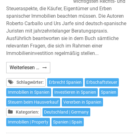
wichtigsten Rechts- und
Steueraspekte, die Käufer, Eigentümer und Erben
spanischer Immobilien beachten müssen. Die Autoren
Roberto Carballo und Urs Jarfe sind deutsch-spanische
Juristen mit jahrzehntelanger Beratungspraxis.
Ausführlich beantworten sie in dem Buch sämtliche
relevanten Fragen, die sich im Rahmen einer
Immobilieninvestition regelmäßig stellen...
Carballo/Hoffmann/Jarfe:
Weiterlesen …
Immobilien
in
Schlagwörter:
Erbrecht Spanien
Erbschaftsteuer
Spanien
Immobilien in Spanien
Investieren in Spanien
Spanien
–
Steuern beim Hausverkauf
Vererben in Spanien
Neunte
Auflage
Kategorien:
Deutschland | Germany
Immobilien | Property
Spanien | Spain