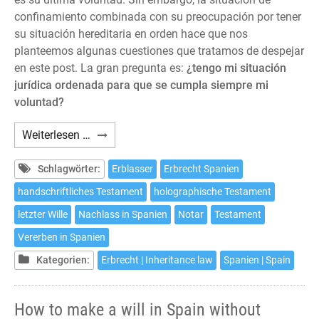
confinamiento combinada con su preocupación por tener
su situación hereditaria en orden hace que nos
planteemos algunas cuestiones que tratamos de despejar
en este post. La gran pregunta es:
¿tengo mi situación
jurídica ordenada para que se cumpla siempre mi
voluntad?
Cómo
Weiterlesen …
hacer
testamento
Schlagwörter:
Erblasser
Erbrecht Spanien
en
handschriftliches Testament
holographische Testament
España
letzter Wille
Nachlass in Spanien
Notar
Testament
sin
salir
Vererben in Spanien
de
Kategorien:
Erbrecht | Inheritance law
Spanien | Spain
casa
How to make a will in Spain without