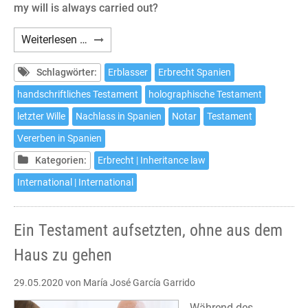
my will is always carried out?
How
Weiterlesen …
to
make
Schlagwörter:
Erblasser
Erbrecht Spanien
a
handschriftliches Testament
holographische Testament
will
letzter Wille
Nachlass in Spanien
Notar
Testament
in
Spain
Vererben in Spanien
without
Kategorien:
Erbrecht | Inheritance law
leaving
International | International
home
Ein Testament aufsetzten, ohne aus dem
Haus zu gehen
29.05.2020
von María José García Garrido
Während des