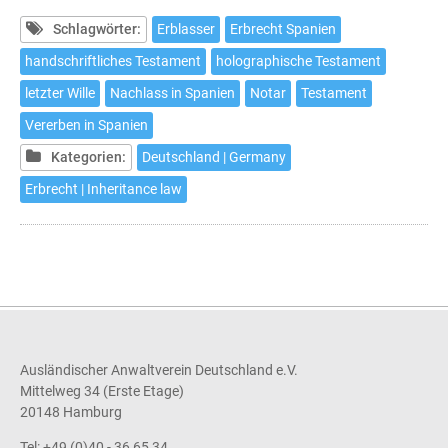
Testament
aufsetzten,
Schlagwörter:
Erblasser
Erbrecht Spanien
ohne
handschriftliches Testament
holographische Testament
aus
letzter Wille
Nachlass in Spanien
Notar
Testament
dem
Haus
Vererben in Spanien
zu
Kategorien:
Deutschland | Germany
gehen
Erbrecht | Inheritance law
Ausländischer Anwaltverein Deutschland e.V.
Mittelweg 34 (Erste Etage)
20148 Hamburg
Tel: +49 (0)40 - 36 65 34