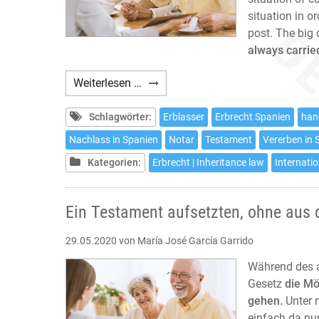
situation in o
post. The big 
always carrie
How
Weiterlesen …
to
make
Schlagwörter:
Erblasser
Erbrecht Spanien
han
a
Nachlass in Spanien
Notar
Testament
Vererben in 
will
Kategorien:
Erbrecht | Inheritance law
Internatio
in
Spain
without
Ein Testament aufsetzten, ohne aus
leaving
home
29.05.2020
von María José García Garrido
Während des a
Gesetz
die Mö
gehen.
Unter 
einfach da nu