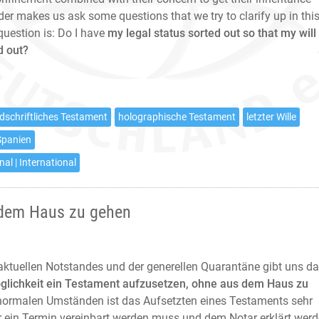
rder makes us ask some questions that we try to clarify up in thi
question is: Do I have
my legal status sorted out so that my will 
d out?
dschriftliches Testament
holographische Testament
letzter Wille
Spanien
nal | International
 dem Haus zu gehen
ktuellen Notstandes und der generellen Quarantäne gibt uns d
glichkeit ein Testament aufzusetzen, ohne aus dem Haus zu
normalen Umständen ist das Aufsetzten eines Testaments sehr
r ein Termin vereinbart werden muss und dem Notar erklärt wer