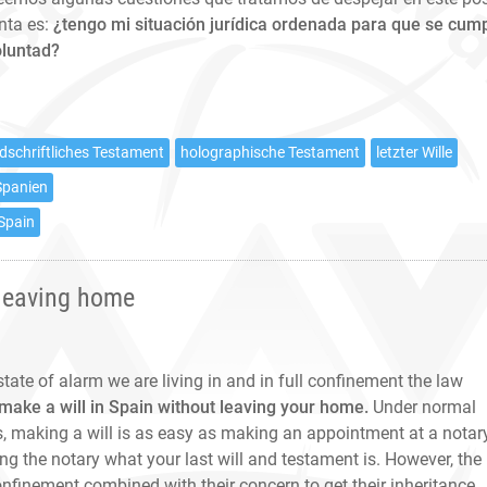
nta es:
¿tengo mi situación jurídica ordenada para que se cum
oluntad?
dschriftliches Testament
holographische Testament
letzter Wille
Spanien
 Spain
 leaving home
 state of alarm we are living in and in full confinement the law
 make a will in Spain without leaving your home.
Under normal
, making a will is as easy as making an appointment at a notary
ling the notary what your last will and testament is. However, the
onfinement combined with their concern to get their inheritance