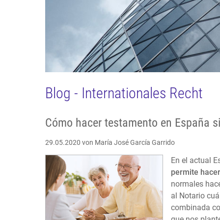
Blog - Internationales Recht
Cómo hacer testamento en España si
29.05.2020
von María José García Garrido
En el actual 
permite hacer
normales hace
al Notario cuá
combinada con
que nos plant