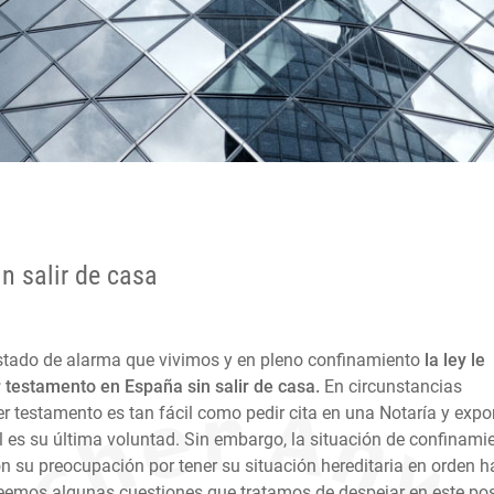
n salir de casa
Estado de alarma que vivimos y en pleno confinamiento
la ley le
 testamento en España sin salir de casa.
En circunstancias
r testamento es tan fácil como pedir cita en una Notaría y expo
l es su última voluntad. Sin embargo, la situación de confinami
 su preocupación por tener su situación hereditaria en orden h
eemos algunas cuestiones que tratamos de despejar en este pos