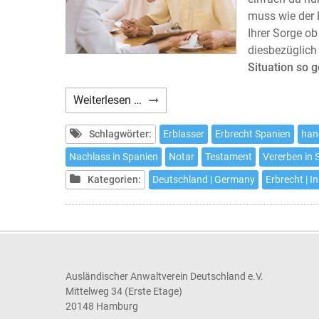
muss wie der 
Ihrer Sorge ob
diesbezüglich
Situation so 
Ein
Weiterlesen …
Testament
aufsetzten,
Schlagwörter:
Erblasser
Erbrecht Spanien
han
ohne
Nachlass in Spanien
Notar
Testament
Vererben in 
aus
Kategorien:
Deutschland | Germany
Erbrecht | I
dem
Haus
zu
gehen
Ausländischer Anwaltverein Deutschland e.V.
Mittelweg 34 (Erste Etage)
20148 Hamburg