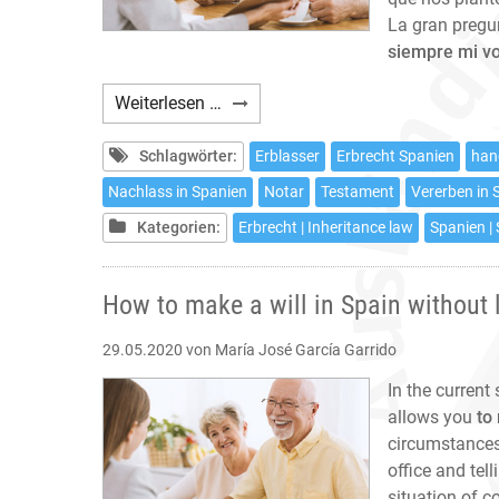
La gran pregu
siempre mi v
Cómo
Weiterlesen …
hacer
testamento
Schlagwörter:
Erblasser
Erbrecht Spanien
han
en
Nachlass in Spanien
Notar
Testament
Vererben in 
España
Kategorien:
Erbrecht | Inheritance law
Spanien |
sin
salir
de
How to make a will in Spain without
casa
29.05.2020
von María José García Garrido
In the current
allows you
to
circumstances
office and tel
situation of c