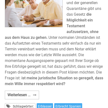
und der generellen
Quarantäne gibt uns
das Gesetz
die
Möglichkeit ein
Testament
aufzusetzen, ohne
aus dem Haus zu gehen.
Unter normalen Umständen ist
das Aufsetzten eines Testaments sehr einfach da nur ein
Termin vereinbart werden muss und dem Notar erklärt
werden muss wie der Letzte Wille aussieht. Die
momentane Ausgangssperre gepaart mit Ihrer Sorge ob
Ihre Erbfolge geregelt ist, hat dazu geführt, dass wir einige
Fragen diesbezüglich in diesem Post klären möchten. Die
Frage ist:
ist meine juristische Situation so geregelt, dass
mein Wille immer respektiert wird?
Ein
Weiterlesen …
Testament
aufsetzten,
Schlagwörter:
Erblasser
Erbrecht Spanien