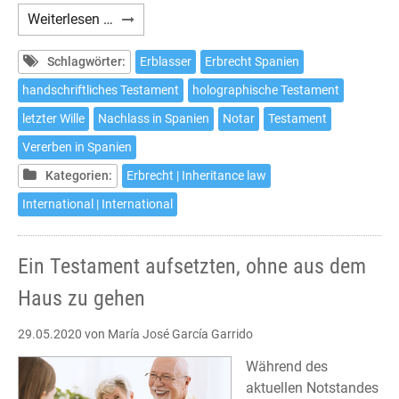
How
Weiterlesen …
to
make
Schlagwörter:
Erblasser
Erbrecht Spanien
a
handschriftliches Testament
holographische Testament
will
letzter Wille
Nachlass in Spanien
Notar
Testament
in
Spain
Vererben in Spanien
without
Kategorien:
Erbrecht | Inheritance law
leaving
International | International
home
Ein Testament aufsetzten, ohne aus dem
Haus zu gehen
29.05.2020
von María José García Garrido
Während des
aktuellen Notstandes