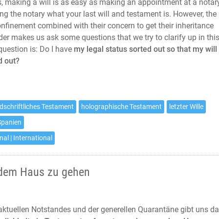
, making a will is as easy as making an appointment at a notary
ling the notary what your last will and testament is. However, the
onfinement combined with their concern to get their inheritance
rder makes us ask some questions that we try to clarify up in thi
question is: Do I have
my legal status sorted out so that my will 
d out?
dschriftliches Testament
holographische Testament
letzter Wille
Spanien
nal | International
 dem Haus zu gehen
ktuellen Notstandes und der generellen Quarantäne gibt uns d