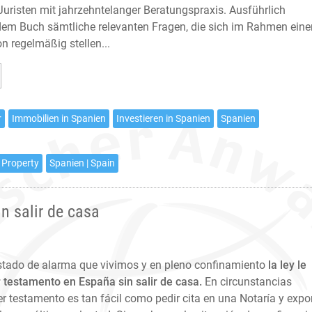
uristen mit jahrzehntelanger Beratungspraxis. Ausführlich
dem Buch sämtliche relevanten Fragen, die sich im Rahmen eine
n regelmäßig stellen...
allo/Hoffmann/Jarfe:
bilien
r
Immobilien in Spanien
Investieren in Spanien
Spanien
ien
te
 Property
Spanien | Spain
age
n salir de casa
Estado de alarma que vivimos y en pleno confinamiento
la ley le
 testamento en España sin salir de casa.
En circunstancias
r testamento es tan fácil como pedir cita en una Notaría y expo