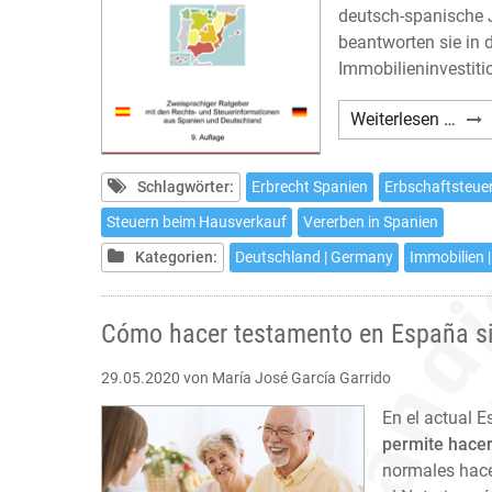
deutsch-spanische J
beantworten sie in 
Immobilieninvestitio
Carb
Weiterlesen …
Immo
in
Schlagwörter:
Erbrecht Spanien
Erbschaftsteue
Span
–
Steuern beim Hausverkauf
Vererben in Spanien
Neun
Kategorien:
Deutschland | Germany
Immobilien |
Aufl
Cómo hacer testamento en España si
29.05.2020
von María José García Garrido
En el actual 
permite hacer
normales hace