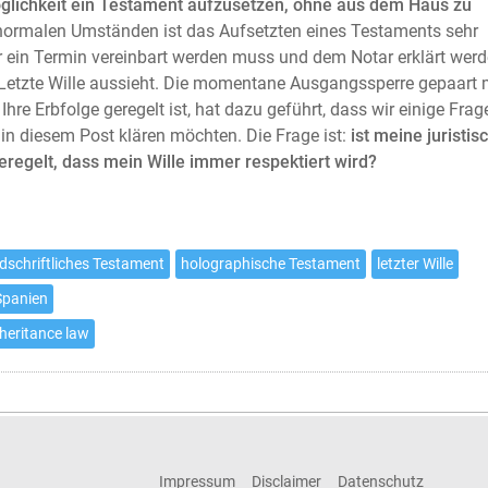
glichkeit ein Testament aufzusetzen, ohne aus dem Haus zu
normalen Umständen ist das Aufsetzten eines Testaments sehr
r ein Termin vereinbart werden muss und dem Notar erklärt wer
Letzte Wille aussieht. Die momentane Ausgangssperre gepaart 
 Ihre Erbfolge geregelt ist, hat dazu geführt, dass wir einige Frag
 in diesem Post klären möchten. Die Frage ist:
ist meine juristis
geregelt, dass mein Wille immer respektiert wird?
dschriftliches Testament
holographische Testament
letzter Wille
Spanien
nheritance law
Impressum
Disclaimer
Datenschutz