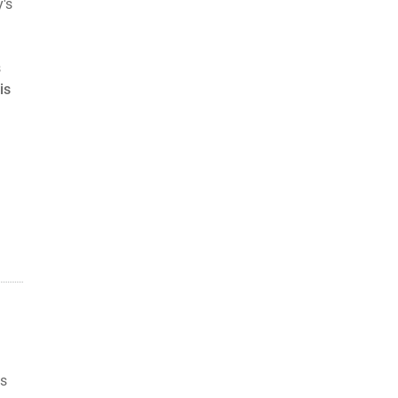
's
s
is
as