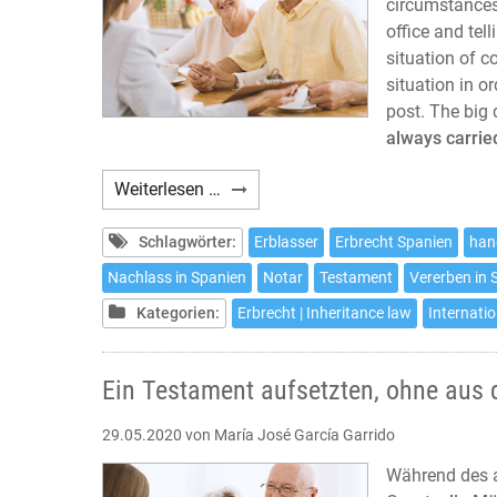
circumstances
office and tel
situation of c
situation in o
post. The big 
always carrie
How
Weiterlesen …
to
make
Schlagwörter:
Erblasser
Erbrecht Spanien
han
a
Nachlass in Spanien
Notar
Testament
Vererben in 
will
Kategorien:
Erbrecht | Inheritance law
Internatio
in
Spain
without
Ein Testament aufsetzten, ohne aus
leaving
home
29.05.2020
von María José García Garrido
Während des a