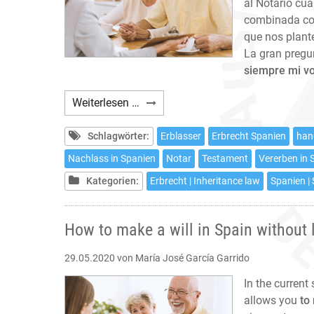
al Notario cuá
combinada con
que nos plant
La gran pregu
siempre mi v
Cómo
Weiterlesen …
hacer
testamento
Schlagwörter:
Erblasser
Erbrecht Spanien
han
en
Nachlass in Spanien
Notar
Testament
Vererben in 
España
Kategorien:
Erbrecht | Inheritance law
Spanien |
sin
salir
de
How to make a will in Spain without
casa
29.05.2020
von María José García Garrido
In the current
allows you
to