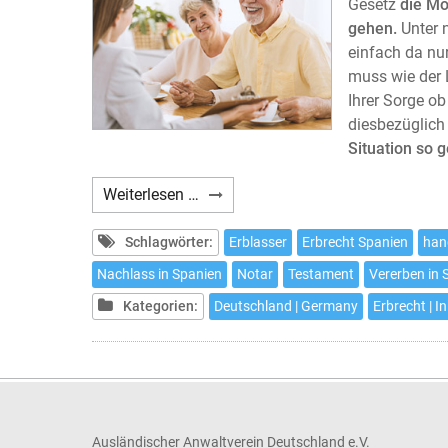
Gesetz
die Mö
gehen.
Unter 
einfach da nu
muss wie der 
Ihrer Sorge ob
diesbezüglich
Situation so 
Ein
Weiterlesen …
Testament
aufsetzten,
Schlagwörter:
Erblasser
Erbrecht Spanien
han
ohne
Nachlass in Spanien
Notar
Testament
Vererben in 
aus
Kategorien:
Deutschland | Germany
Erbrecht | I
dem
Haus
zu
gehen
Ausländischer Anwaltverein Deutschland e.V.