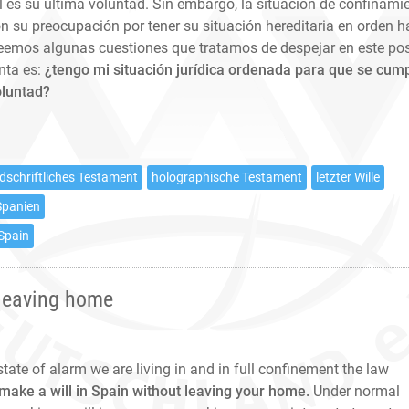
l es su última voluntad. Sin embargo, la situación de confinami
 su preocupación por tener su situación hereditaria en orden h
eemos algunas cuestiones que tratamos de despejar en este pos
nta es:
¿tengo mi situación jurídica ordenada para que se cum
oluntad?
dschriftliches Testament
holographische Testament
letzter Wille
Spanien
 Spain
 leaving home
 state of alarm we are living in and in full confinement the law
 make a will in Spain without leaving your home.
Under normal