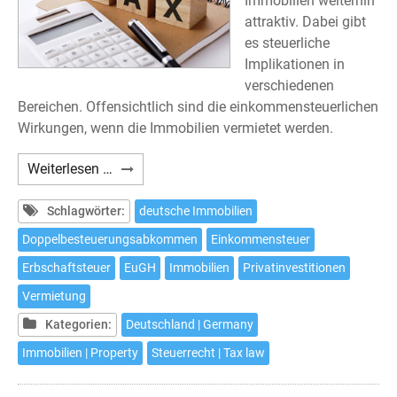
Immobilien weiterhin
attraktiv. Dabei gibt
es steuerliche
Implikationen in
verschiedenen
Bereichen. Offensichtlich sind die einkommensteuerlichen
Wirkungen, wenn die Immobilien vermietet werden.
Deutsche
Weiterlesen …
Besteuerung
ausländischer
Schlagwörter:
deutsche Immobilien
Immobilieninvestoren
Doppelbesteuerungsabkommen
Einkommensteuer
Erbschaftsteuer
EuGH
Immobilien
Privatinvestitionen
Vermietung
Kategorien:
Deutschland | Germany
Immobilien | Property
Steuerrecht | Tax law