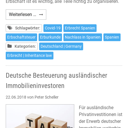
Erbschaft ist es wichtig, alle Teile richtig zu organisieren.
Abwicklungen
Weiterlesen …
für
Erbschaften
Schlagwörter:
Covid-19
Erbrecht Spanien
in
Erbschaftsteuer
Erburkunde
Nachlass in Spanien
Spanien
Spanien
Kategorien:
Deutschland | Germany
Erbrecht | Inheritance law
Deutsche Besteuerung ausländischer
Immobilieninvestoren
22.06.2018
von Peter Scheller
Für ausländische
Privatinvestitionen ist
der Erwerb deutscher