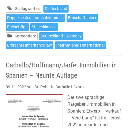
Erbschaftsteuer
Schlagwörter:
Deutschland
Doppelbesteuerungsabkommen
Erbschaftsteuer
Freibeträge
Steuerklassen
Kategorien:
Deutschland | Germany
Erbrecht | Inheritance law
International | International
Carballo/Hoffmann/Jarfe: Immobilien in
Spanien – Neunte Auflage
09.11.2022
von Dr. Roberto Carballo Lázaro
Der zweisprachige
Ratgeber „Immobilien in
Spanien: Erwerb – Verkauf
– Vererbung“ ist im Herbst
2022 in neunter und