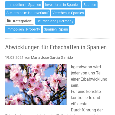
Spanien
Immobilien in Spanien
Investieren in Spanien
Spanien
–
Steuern beim Hausverkauf
Vererben in Spanien
Neunte
Auflage
Kategorien:
Deutschland | Germany
Immobilien | Property
Spanien | Spain
Abwicklungen für Erbschaften in Spanien
19.03.2021
von María José García Garrido
Irgendwann wird
jeder von uns Teil
einer Erbabwicklung
sein.
Für eine korrekte,
kontrollierte und
effiziente
Durchführung der