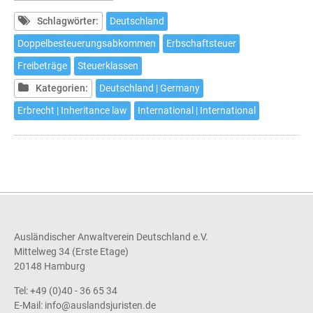
Erbschaftsteuer
Schlagwörter:
Deutschland
Doppelbesteuerungsabkommen
Erbschaftsteuer
Freibeträge
Steuerklassen
Kategorien:
Deutschland | Germany
Erbrecht | Inheritance law
International | International
Ausländischer Anwaltverein Deutschland e.V.
Mittelweg 34 (Erste Etage)
20148 Hamburg
Tel: +49 (0)40 - 36 65 34
E-Mail:
info@auslandsjuristen.de