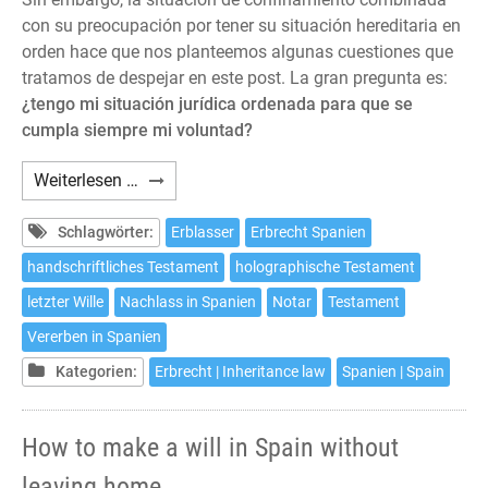
con su preocupación por tener su situación hereditaria en
orden hace que nos planteemos algunas cuestiones que
tratamos de despejar en este post. La gran pregunta es:
¿tengo mi situación jurídica ordenada para que se
cumpla siempre mi voluntad?
Cómo
Weiterlesen …
hacer
testamento
Schlagwörter:
Erblasser
Erbrecht Spanien
en
handschriftliches Testament
holographische Testament
España
letzter Wille
Nachlass in Spanien
Notar
Testament
sin
salir
Vererben in Spanien
de
Kategorien:
Erbrecht | Inheritance law
Spanien | Spain
casa
How to make a will in Spain without
leaving home