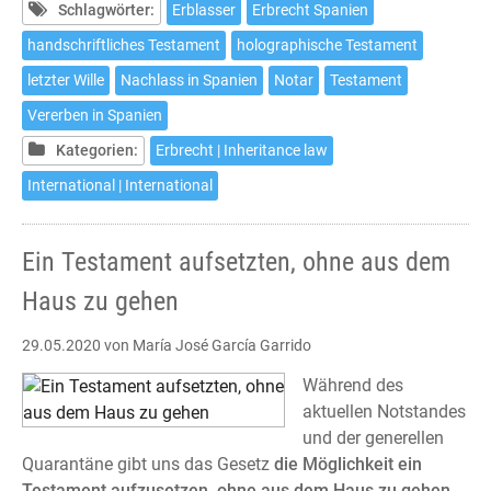
make
Schlagwörter:
Erblasser
Erbrecht Spanien
a
handschriftliches Testament
holographische Testament
will
letzter Wille
Nachlass in Spanien
Notar
Testament
in
Spain
Vererben in Spanien
without
Kategorien:
Erbrecht | Inheritance law
leaving
International | International
home
Ein Testament aufsetzten, ohne aus dem
Haus zu gehen
29.05.2020
von María José García Garrido
Während des
aktuellen Notstandes
und der generellen
Quarantäne gibt uns das Gesetz
die Möglichkeit ein
Testament aufzusetzen, ohne aus dem Haus zu gehen.