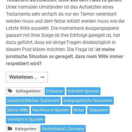
Unter normalen Umständen ist das Aufsetzten eines
Testaments sehr einfach da nur ein Termin vereinbart
werden muss und dem Notar erklärt werden muss wie der
Letzte Wille aussieht. Die momentane Ausgangssperre
gepaart mit Ihrer Sorge ob Ihre Erbfolge geregelt ist, hat
dazu geführt, dass wir einige Fragen diesbezüglich in
diesem Post klären möchten. Die Frage ist:
ist meine
juristische Situation so geregelt, dass mein Wille immer
respektiert wird?
Ein
Weiterlesen …
Testament
aufsetzten,
Schlagwörter:
Erblasser
Erbrecht Spanien
ohne
handschriftliches Testament
holographische Testament
aus
letzter Wille
Nachlass in Spanien
Notar
Testament
dem
Haus
Vererben in Spanien
zu
Kategorien:
Deutschland | Germany