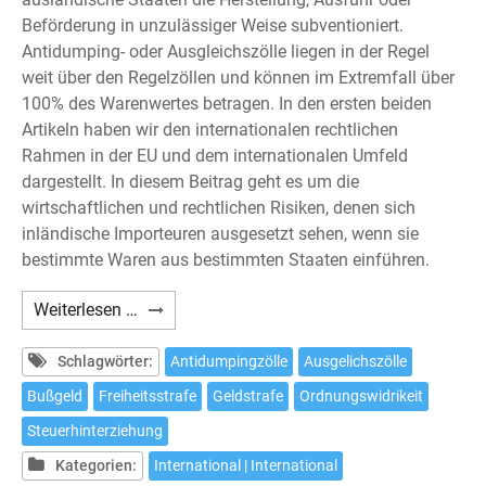
Beförderung in unzulässiger Weise subventioniert.
Antidumping- oder Ausgleichszölle liegen in der Regel
weit über den Regelzöllen und können im Extremfall über
100% des Warenwertes betragen. In den ersten beiden
Artikeln haben wir den internationalen rechtlichen
Rahmen in der EU und dem internationalen Umfeld
dargestellt. In diesem Beitrag geht es um die
wirtschaftlichen und rechtlichen Risiken, denen sich
inländische Importeuren ausgesetzt sehen, wenn sie
bestimmte Waren aus bestimmten Staaten einführen.
Antidumpingzölle
Weiterlesen …
und
ihre
Schlagwörter:
Antidumpingzölle
Ausgelichszölle
strafrechtlichen
Bußgeld
Freiheitsstrafe
Geldstrafe
Ordnungswidrikeit
Risiken
Steuerhinterziehung
(3)
Kategorien:
International | International