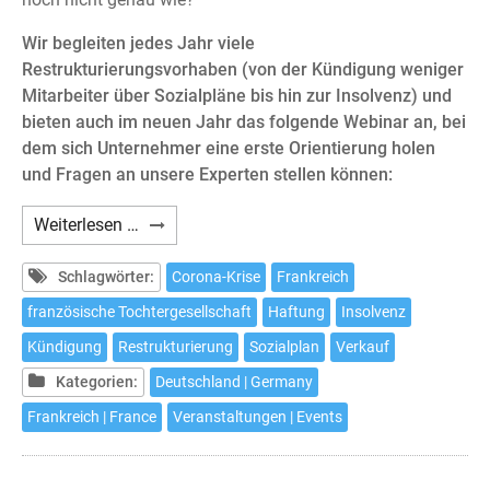
Wir begleiten jedes Jahr viele
Restrukturierungsvorhaben (von der Kündigung weniger
Mitarbeiter über Sozialpläne bis hin zur Insolvenz) und
bieten auch im neuen Jahr das folgende Webinar an, bei
dem sich Unternehmer eine erste Orientierung holen
und Fragen an unsere Experten stellen können:
Webinar:
Weiterlesen …
Die
französische
Schlagwörter:
Corona-Krise
Frankreich
Tochtergesellschaft
französische Tochtergesellschaft
Haftung
Insolvenz
in
Kündigung
Restrukturierung
Sozialplan
Verkauf
der
Krise
Kategorien:
Deutschland | Germany
Frankreich | France
Veranstaltungen | Events