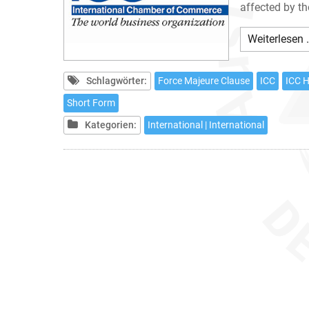
affected by th
Weiterlesen 
Schlagwörter:
Force Majeure Clause
ICC
ICC H
Short Form
Kategorien:
International | International