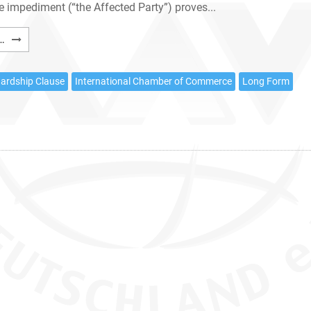
e impediment (“the Affected Party”) proves...
ICC
…
Force
Majeure
ardship Clause
International Chamber of Commerce
Long Form
Clause