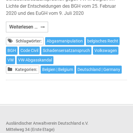
Lichte der Entscheidungen des BGH vom 25. Februar
2020 und des EuGH vom 9. Juli 2020
Klage
Weiterlesen …
gegen
Volkswagen
Schlagwörter:
Abgasmanipulation
belgisches Recht
nach
BGH
Code Civil
Schadensersatzanspruch
Volkswagen
belgischem
VW
VW-Abgasskandal
Recht
noch
Kategorien:
Belgien | Belgium
Deutschland | Germany
bis
zum
18.
September
2020
möglich
Ausländischer Anwaltverein Deutschland e.V.
Mittelweg 34 (Erste Etage)